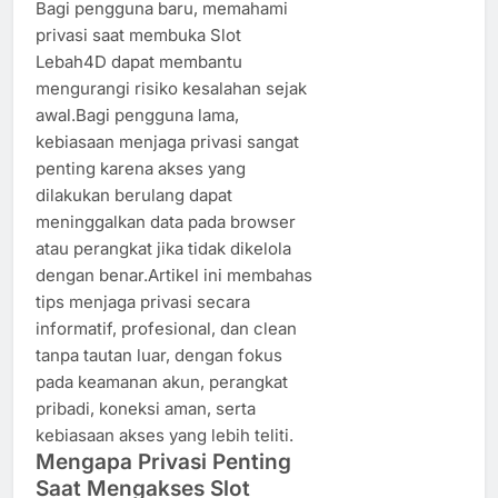
Bagi pengguna baru, memahami
privasi saat membuka Slot
Lebah4D dapat membantu
mengurangi risiko kesalahan sejak
awal.Bagi pengguna lama,
kebiasaan menjaga privasi sangat
penting karena akses yang
dilakukan berulang dapat
meninggalkan data pada browser
atau perangkat jika tidak dikelola
dengan benar.Artikel ini membahas
tips menjaga privasi secara
informatif, profesional, dan clean
tanpa tautan luar, dengan fokus
pada keamanan akun, perangkat
pribadi, koneksi aman, serta
kebiasaan akses yang lebih teliti.
Mengapa Privasi Penting
Saat Mengakses Slot