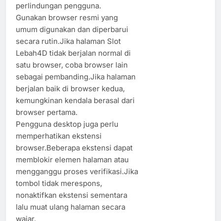
perlindungan pengguna.
Gunakan browser resmi yang
umum digunakan dan diperbarui
secara rutin.Jika halaman Slot
Lebah4D tidak berjalan normal di
satu browser, coba browser lain
sebagai pembanding.Jika halaman
berjalan baik di browser kedua,
kemungkinan kendala berasal dari
browser pertama.
Pengguna desktop juga perlu
memperhatikan ekstensi
browser.Beberapa ekstensi dapat
memblokir elemen halaman atau
mengganggu proses verifikasi.Jika
tombol tidak merespons,
nonaktifkan ekstensi sementara
lalu muat ulang halaman secara
wajar.