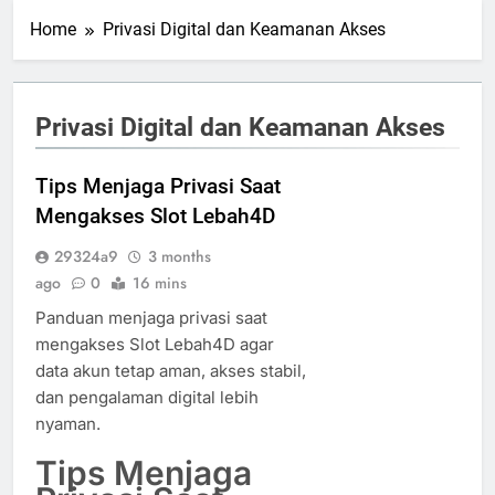
Home
Privasi Digital dan Keamanan Akses
Privasi Digital dan Keamanan Akses
Tips Menjaga Privasi Saat
Mengakses Slot Lebah4D
29324a9
3 months
ago
0
16 mins
Panduan menjaga privasi saat
mengakses Slot Lebah4D agar
data akun tetap aman, akses stabil,
dan pengalaman digital lebih
nyaman.
Tips Menjaga