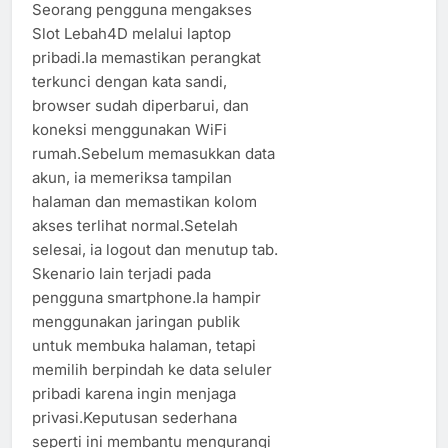
Seorang pengguna mengakses
Slot Lebah4D melalui laptop
pribadi.Ia memastikan perangkat
terkunci dengan kata sandi,
browser sudah diperbarui, dan
koneksi menggunakan WiFi
rumah.Sebelum memasukkan data
akun, ia memeriksa tampilan
halaman dan memastikan kolom
akses terlihat normal.Setelah
selesai, ia logout dan menutup tab.
Skenario lain terjadi pada
pengguna smartphone.Ia hampir
menggunakan jaringan publik
untuk membuka halaman, tetapi
memilih berpindah ke data seluler
pribadi karena ingin menjaga
privasi.Keputusan sederhana
seperti ini membantu mengurangi