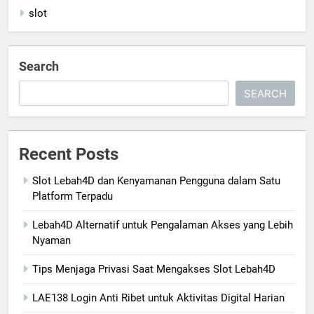
slot
Search
SEARCH
Recent Posts
Slot Lebah4D dan Kenyamanan Pengguna dalam Satu
Platform Terpadu
Lebah4D Alternatif untuk Pengalaman Akses yang Lebih
Nyaman
Tips Menjaga Privasi Saat Mengakses Slot Lebah4D
LAE138 Login Anti Ribet untuk Aktivitas Digital Harian