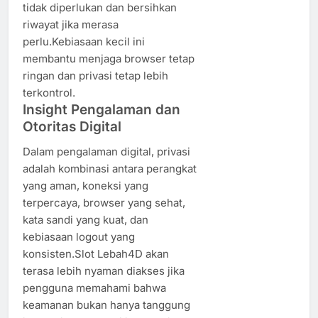
tidak diperlukan dan bersihkan
riwayat jika merasa
perlu.Kebiasaan kecil ini
membantu menjaga browser tetap
ringan dan privasi tetap lebih
terkontrol.
Insight Pengalaman dan
Otoritas Digital
Dalam pengalaman digital, privasi
adalah kombinasi antara perangkat
yang aman, koneksi yang
terpercaya, browser yang sehat,
kata sandi yang kuat, dan
kebiasaan logout yang
konsisten.Slot Lebah4D akan
terasa lebih nyaman diakses jika
pengguna memahami bahwa
keamanan bukan hanya tanggung