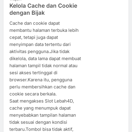
Kelola Cache dan Cookie
dengan Bijak
Cache dan cookie dapat
membantu halaman terbuka lebih
cepat, tetapi juga dapat
menyimpan data tertentu dari
aktivitas pengguna.Jika tidak
dikelola, data lama dapat membuat
halaman tampil tidak normal atau
sesi akses tertinggal di
browser.Karena itu, pengguna
perlu membersihkan cache dan
cookie secara berkala.
Saat mengakses Slot Lebah4D,
cache yang menumpuk dapat
menyebabkan tampilan halaman
tidak sesuai dengan kondisi
terbaru.Tombol bisa tidak aktif,