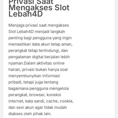
Privasi Saat
Mengakses Slot
Lebah4D
Menjaga privasi saat mengakses
Slot Lebah4D menjadi langkah
penting bagi pengguna yang ingin
memastikan data akun tetap aman,
perangkat tetap terlindungi, dan
pengalaman digital berjalan lebih
nyaman.Dalam aktivitas online
harian, privasi bukan hanya soal
menyembunyikan informasi
pribadi, tetapi juga tentang
bagaimana pengguna mengelola
perangkat, browser, koneksi
internet, kata sandi, cache, cookie,
dan sesi akun agar tidak mudah
diakses oleh pihak lain.