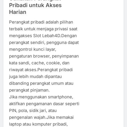
Pribadi untuk Akses
Harian
Perangkat pribadi adalah pilihan
terbaik untuk menjaga privasi saat
mengakses Slot Lebah4D.Dengan
perangkat sendiri, pengguna dapat
mengontrol kunci layar,
pengaturan browser, penyimpanan
kata sandi, cache, cookie, dan
riwayat akses.Perangkat pribadi
juga lebih mudah dipantau
dibanding perangkat umum atau
perangkat pinjaman.
Jika menggunakan smartphone,
aktifkan pengamanan dasar seperti
PIN, pola, sidik jari, atau
pengenalan wajah.Jika memakai
laptop atau komputer pribadi,