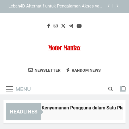
Skip
Tips Menjaga Privasi Saat Mengakses Slot
to
Lebah4D
content
LAE138 Login Anti Ribet untuk Aktivitas Digital
Harian
Slot Lebah4D dan Kenyamanan Pengguna dalam
Satu Platform Terpadu
Lebah4D Alternatif untuk Pengalaman Akses yang
Lebih Nyaman
Tips Menjaga Privasi Saat Mengakses Slot
Lebah4D
Motor Maniax
Bergabunglah Dengan Komunitas Pecinta
LAE138 Login Anti Ribet untuk Aktivitas Digital
NEWSLETTER
RANDOM NEWS
Harian
Motor Di Motor Maniax.
MENU
lot Lebah4D dan Kenyamanan Pengguna dalam Satu Platform 
HEADLINES
Months Ago