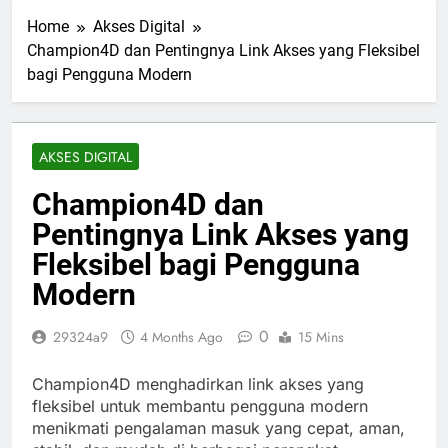
Home
Akses Digital
Champion4D dan Pentingnya Link Akses yang Fleksibel
bagi Pengguna Modern
AKSES DIGITAL
Champion4D dan
Pentingnya Link Akses yang
Fleksibel bagi Pengguna
Modern
0
29324a9
4 Months Ago
15 Mins
Champion4D menghadirkan link akses yang
fleksibel untuk membantu pengguna modern
menikmati pengalaman masuk yang cepat, aman,