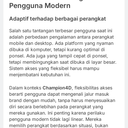
Pengguna Modern
Adaptif terhadap berbagai perangkat
Salah satu tantangan terbesar pengguna saat ini
adalah perbedaan pengalaman antara perangkat
mobile dan desktop. Ada platform yang nyaman
dibuka di komputer, tetapi kurang optimal di
ponsel. Ada juga yang tampil cepat di ponsel,
tetapi membingungkan saat dibuka di layar besar.
Sistem akses yang fleksibel harus mampu
menjembatani kebutuhan ini.
Dalam konteks
Champion4D
, fleksibilitas akses
berarti pengguna dapat mengenali jalur masuk
brand dengan mudah, tanpa harus menyesuaikan
diri secara berlebihan pada perangkat yang
mereka gunakan. Ini penting karena perilaku
pengguna modern tidak lagi linear. Mereka
memilih perangkat berdasarkan situasi, bukan