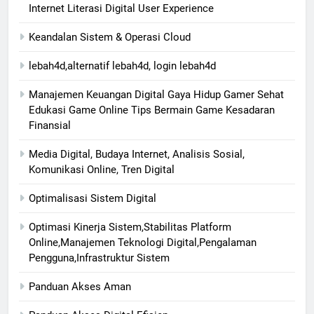
Internet Literasi Digital User Experience
Keandalan Sistem & Operasi Cloud
lebah4d,alternatif lebah4d, login lebah4d
Manajemen Keuangan Digital Gaya Hidup Gamer Sehat
Edukasi Game Online Tips Bermain Game Kesadaran
Finansial
Media Digital, Budaya Internet, Analisis Sosial,
Komunikasi Online, Tren Digital
Optimalisasi Sistem Digital
Optimasi Kinerja Sistem,Stabilitas Platform
Online,Manajemen Teknologi Digital,Pengalaman
Pengguna,Infrastruktur Sistem
Panduan Akses Aman