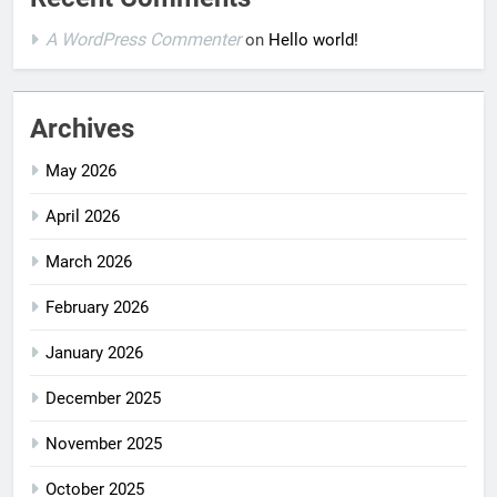
A WordPress Commenter
on
Hello world!
Archives
May 2026
April 2026
March 2026
February 2026
January 2026
December 2025
November 2025
October 2025