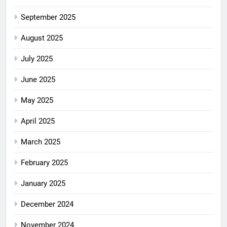
September 2025
August 2025
July 2025
June 2025
May 2025
April 2025
March 2025
February 2025
January 2025
December 2024
November 2024