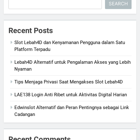
SEARCH
Recent Posts
Slot Lebah4D dan Kenyamanan Pengguna dalam Satu
Platform Terpadu
Lebah4D Alternatif untuk Pengalaman Akses yang Lebih
Nyaman
Tips Menjaga Privasi Saat Mengakses Slot Lebah4D
LAE138 Login Anti Ribet untuk Aktivitas Digital Harian
Edwinslot Alternatif dan Peran Pentingnya sebagai Link
Cadangan
Recent Comments