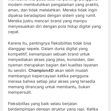
modern membutuhkan pengalaman yang praktis,
aman, dan tidak melelahkan. Mereka tidak ingin
dipaksa beradaptasi dengan sistem yang rumit.
Mereka justru mencari brand yang mampu
menyesuaikan diri dengan pola hidup digital yang
cepat.
Karena itu, pentingnya fleksibilitas tidak bisa
dianggap sepele. Dalam dunia digital yang
kompetitif, kemampuan sebuah brand untuk
menyediakan akses yang jelas, konsisten, dan
nyaman merupakan bagian dari kualitas layanan
itu sendiri.
Champion4D
akan lebih mudah
membangun kepercayaan ketika pengguna
merasa bahwa setiap jalur akses yang tersedia
memang dirancang untuk membantu, bukan
mempersulit.
Fleksibilitas yang baik selalu berjalan
berdampingan dengan struktur yang rapi. Ketika