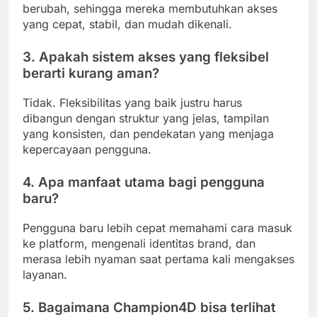
berubah, sehingga mereka membutuhkan akses
yang cepat, stabil, dan mudah dikenali.
3. Apakah sistem akses yang fleksibel
berarti kurang aman?
Tidak. Fleksibilitas yang baik justru harus
dibangun dengan struktur yang jelas, tampilan
yang konsisten, dan pendekatan yang menjaga
kepercayaan pengguna.
4. Apa manfaat utama bagi pengguna
baru?
Pengguna baru lebih cepat memahami cara masuk
ke platform, mengenali identitas brand, dan
merasa lebih nyaman saat pertama kali mengakses
layanan.
5. Bagaimana Champion4D bisa terlihat