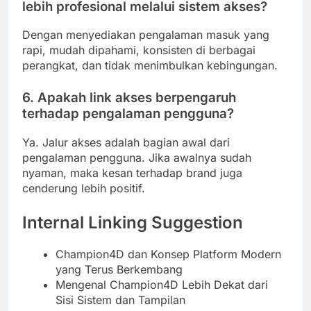
lebih profesional melalui sistem akses?
Dengan menyediakan pengalaman masuk yang
rapi, mudah dipahami, konsisten di berbagai
perangkat, dan tidak menimbulkan kebingungan.
6. Apakah link akses berpengaruh
terhadap pengalaman pengguna?
Ya. Jalur akses adalah bagian awal dari
pengalaman pengguna. Jika awalnya sudah
nyaman, maka kesan terhadap brand juga
cenderung lebih positif.
Internal Linking Suggestion
Champion4D dan Konsep Platform Modern
yang Terus Berkembang
Mengenal Champion4D Lebih Dekat dari
Sisi Sistem dan Tampilan