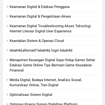
Keamanan Digital & Edukasi Pengguna
Keamanan Digital & Pengelolaan Akses
Keamanan Digital Troubleshooting Akses Teknologi
Internet Literasi Digital User Experience
Keandalan Sistem & Operasi Cloud
lebah4d,alternatif lebah4d, login lebah4d
Manajemen Keuangan Digital Gaya Hidup Gamer Sehat
Edukasi Game Online Tips Bermain Game Kesadaran
Finansial
Media Digital, Budaya Internet, Analisis Sosial,
Komunikasi Online, Tren Digital
Optimalisasi Sistem Digital
Optimasi Kinerja Sistem,Stabilitas Platform