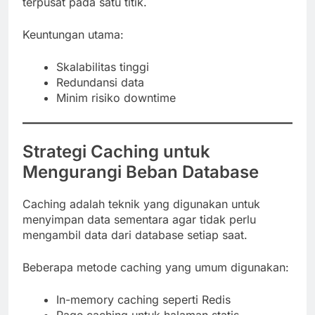
terpusat pada satu titik.
Keuntungan utama:
Skalabilitas tinggi
Redundansi data
Minim risiko downtime
Strategi Caching untuk
Mengurangi Beban Database
Caching adalah teknik yang digunakan untuk
menyimpan data sementara agar tidak perlu
mengambil data dari database setiap saat.
Beberapa metode caching yang umum digunakan:
In-memory caching seperti Redis
Page caching untuk halaman statis