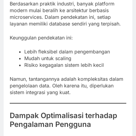
Berdasarkan praktik industri, banyak platform
modern mulai beralih ke arsitektur berbasis
microservices. Dalam pendekatan ini, setiap
layanan memiliki database sendiri yang terpisah.
Keunggulan pendekatan ini:
Lebih fleksibel dalam pengembangan
Mudah untuk scaling
Risiko kegagalan sistem lebih kecil
Namun, tantangannya adalah kompleksitas dalam
pengelolaan data. Oleh karena itu, diperlukan
sistem integrasi yang kuat.
Dampak Optimalisasi terhadap
Pengalaman Pengguna