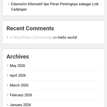
Edwinslot Alternatif dan Peran Pentingnya sebagai Link
Cadangan
Recent Comments
A WordPress Commenter
on
Hello world!
Archives
May 2026
April 2026
March 2026
February 2026
January 2026