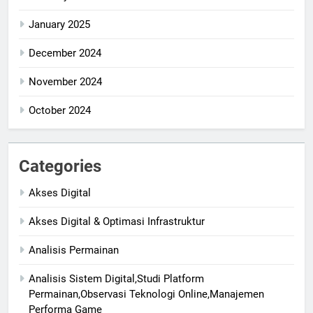
January 2025
December 2024
November 2024
October 2024
Categories
Akses Digital
Akses Digital & Optimasi Infrastruktur
Analisis Permainan
Analisis Sistem Digital,Studi Platform
Permainan,Observasi Teknologi Online,Manajemen
Performa Game