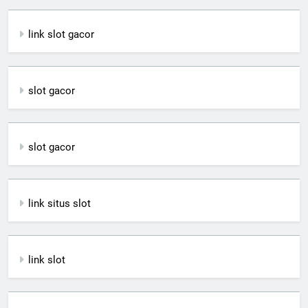
link slot gacor
slot gacor
slot gacor
link situs slot
link slot