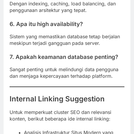
Dengan indexing, caching, load balancing, dan
penggunaan arsitektur yang tepat.
6. Apa itu high availability?
Sistem yang memastikan database tetap berjalan
meskipun terjadi gangguan pada server.
7. Apakah keamanan database penting?
Sangat penting untuk melindungi data pengguna
dan menjaga kepercayaan terhadap platform.
Internal Linking Suggestion
Untuk memperkuat cluster SEO dan relevansi
konten, berikut beberapa ide internal linking:
Analisis Infrastruktur Situs Modern yang