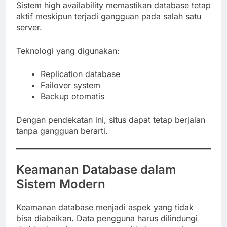
Sistem high availability memastikan database tetap
aktif meskipun terjadi gangguan pada salah satu
server.
Teknologi yang digunakan:
Replication database
Failover system
Backup otomatis
Dengan pendekatan ini, situs dapat tetap berjalan
tanpa gangguan berarti.
Keamanan Database dalam
Sistem Modern
Keamanan database menjadi aspek yang tidak
bisa diabaikan. Data pengguna harus dilindungi