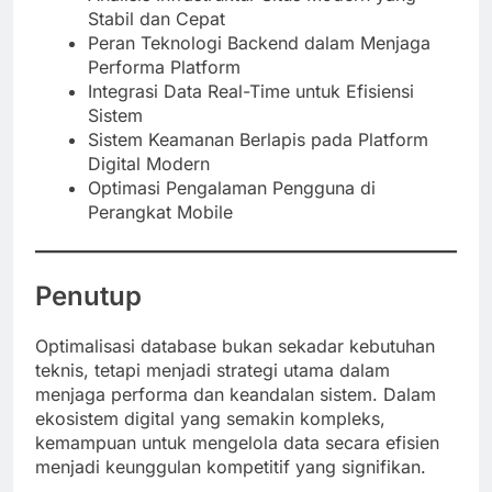
Stabil dan Cepat
Peran Teknologi Backend dalam Menjaga
Performa Platform
Integrasi Data Real-Time untuk Efisiensi
Sistem
Sistem Keamanan Berlapis pada Platform
Digital Modern
Optimasi Pengalaman Pengguna di
Perangkat Mobile
Penutup
Optimalisasi database bukan sekadar kebutuhan
teknis, tetapi menjadi strategi utama dalam
menjaga performa dan keandalan sistem. Dalam
ekosistem digital yang semakin kompleks,
kemampuan untuk mengelola data secara efisien
menjadi keunggulan kompetitif yang signifikan.