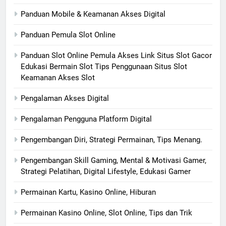
Panduan Mobile & Keamanan Akses Digital
Panduan Pemula Slot Online
Panduan Slot Online Pemula Akses Link Situs Slot Gacor
Edukasi Bermain Slot Tips Penggunaan Situs Slot
Keamanan Akses Slot
Pengalaman Akses Digital
Pengalaman Pengguna Platform Digital
Pengembangan Diri, Strategi Permainan, Tips Menang.
Pengembangan Skill Gaming, Mental & Motivasi Gamer,
Strategi Pelatihan, Digital Lifestyle, Edukasi Gamer
Permainan Kartu, Kasino Online, Hiburan
Permainan Kasino Online, Slot Online, Tips dan Trik