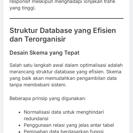
responsif meskipun menghadapi lonjakan trafik
yang tinggi.
Struktur Database yang Efisien
dan Terorganisir
Desain Skema yang Tepat
Salah satu langkah awal dalam optimalisasi adalah
merancang struktur database yang efisien. Skema
yang baik akan memudahkan pengambilan data
tanpa membebani sistem.
Beberapa prinsip yang digunakan:
Normalisasi data untuk menghindari
redundansi
Penggunaan relasi yang jelas antar tabel
Pemisahan data berdasarkan fungsi