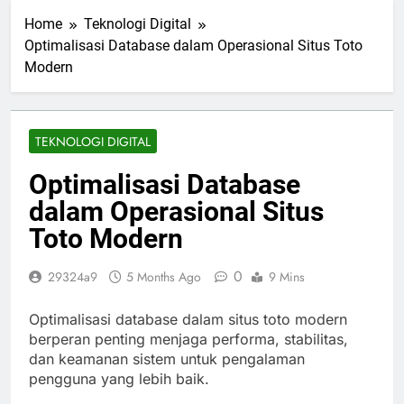
Home
Teknologi Digital
Optimalisasi Database dalam Operasional Situs Toto
Modern
TEKNOLOGI DIGITAL
Optimalisasi Database
dalam Operasional Situs
Toto Modern
0
29324a9
5 Months Ago
9 Mins
Optimalisasi database dalam situs toto modern
berperan penting menjaga performa, stabilitas,
dan keamanan sistem untuk pengalaman
pengguna yang lebih baik.