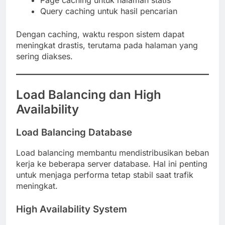
Query caching untuk hasil pencarian
Dengan caching, waktu respon sistem dapat
meningkat drastis, terutama pada halaman yang
sering diakses.
Load Balancing dan High
Availability
Load Balancing Database
Load balancing membantu mendistribusikan beban
kerja ke beberapa server database. Hal ini penting
untuk menjaga performa tetap stabil saat trafik
meningkat.
High Availability System