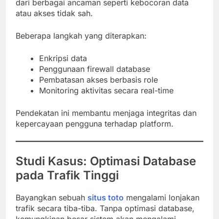
dari berbagai ancaman seperti kebocoran data
atau akses tidak sah.
Beberapa langkah yang diterapkan:
Enkripsi data
Penggunaan firewall database
Pembatasan akses berbasis role
Monitoring aktivitas secara real-time
Pendekatan ini membantu menjaga integritas dan
kepercayaan pengguna terhadap platform.
Studi Kasus: Optimasi Database
pada Trafik Tinggi
Bayangkan sebuah
situs toto
mengalami lonjakan
trafik secara tiba-tiba. Tanpa optimasi database,
kemungkinan besar sistem akan mengalami