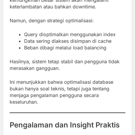
keterlambatan atau bahkan downtime.
Namun, dengan strategi optimalisasi:
Query dioptimalkan menggunakan index
Data sering diakses disimpan di cache
Beban dibagi melalui load balancing
Hasilnya, sistem tetap stabil dan pengguna tidak
merasakan gangguan.
Ini menunjukkan bahwa optimalisasi database
bukan hanya soal teknis, tetapi juga tentang
menjaga pengalaman pengguna secara
keseluruhan.
Pengalaman dan Insight Praktis