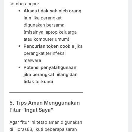
sembarangan:
Akses tidak sah oleh orang
lain
jika perangkat
digunakan bersama
(misalnya laptop keluarga
atau komputer umum)
Pencurian token cookie
jika
perangkat terinfeksi
malware
Potensi penyalahgunaan
jika perangkat hilang dan
tidak terkunci
5. Tips Aman Menggunakan
Fitur “Ingat Saya”
Agar fitur ini tetap aman digunakan
di Horas88, ikuti beberapa saran