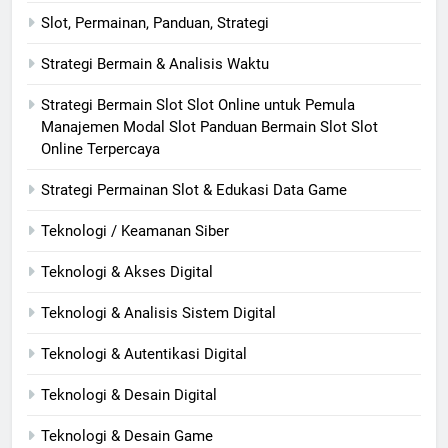
Slot, Permainan, Panduan, Strategi
Strategi Bermain & Analisis Waktu
Strategi Bermain Slot Slot Online untuk Pemula
Manajemen Modal Slot Panduan Bermain Slot Slot
Online Terpercaya
Strategi Permainan Slot & Edukasi Data Game
Teknologi / Keamanan Siber
Teknologi & Akses Digital
Teknologi & Analisis Sistem Digital
Teknologi & Autentikasi Digital
Teknologi & Desain Digital
Teknologi & Desain Game