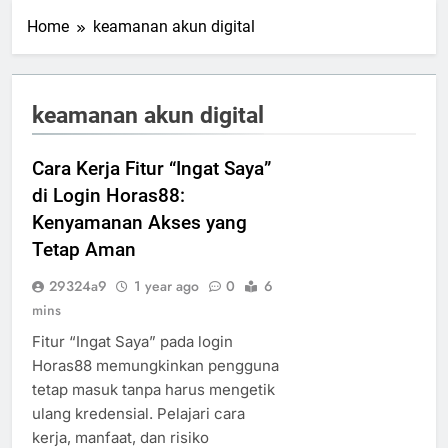
Home
keamanan akun digital
keamanan akun digital
Cara Kerja Fitur “Ingat Saya”
di Login Horas88:
Kenyamanan Akses yang
Tetap Aman
29324a9
1 year ago
0
6
mins
Fitur “Ingat Saya” pada login
Horas88 memungkinkan pengguna
tetap masuk tanpa harus mengetik
ulang kredensial. Pelajari cara
kerja, manfaat, dan risiko