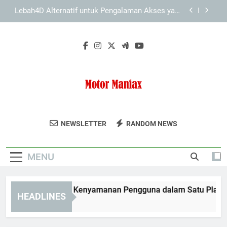
Skip
Tips Menjaga Privasi Saat Mengakses Slot
to
Lebah4D
content
LAE138 Login Anti Ribet untuk Aktivitas Digital
Harian
Slot Lebah4D dan Kenyamanan Pengguna dalam
Satu Platform Terpadu
Lebah4D Alternatif untuk Pengalaman Akses yang
Lebih Nyaman
Tips Menjaga Privasi Saat Mengakses Slot
Lebah4D
Motor Maniax
Bergabunglah Dengan Komunitas Pecinta
LAE138 Login Anti Ribet untuk Aktivitas Digital
NEWSLETTER
RANDOM NEWS
Harian
Motor Di Motor Maniax.
MENU
Slot Lebah4D dan Kenyamanan Pengguna dalam Satu Platform
HEADLINES
 Months Ago