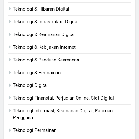
Teknologi & Hiburan Digital
Teknologi & Infrastruktur Digital
Teknologi & Keamanan Digital
Teknologi & Kebijakan Internet
Teknologi & Panduan Keamanan
Teknologi & Permainan
Teknologi Digital
Teknologi Finansial, Perjudian Online, Slot Digital
Teknologi Informasi, Keamanan Digital, Panduan
Pengguna
Teknologi Permainan