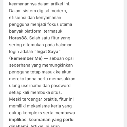
keamanannya dalam artikel ini.
Dalam sistem digital modern,
efisiensi dan kenyamanan
pengguna menjadi fokus utama
banyak platform, termasuk
Horas88
. Salah satu fitur yang
sering ditemukan pada halaman
login adalah
“Ingat Saya”
(Remember Me)
— sebuah opsi
sederhana yang memungkinkan
pengguna tetap masuk ke akun
mereka tanpa perlu memasukkan
ulang username dan password
setiap kali membuka situs.
Meski terdengar praktis, fitur ini
memiliki mekanisme kerja yang
cukup kompleks serta membawa
implikasi keamanan yang perlu
dipahami
. Artikel ini akan