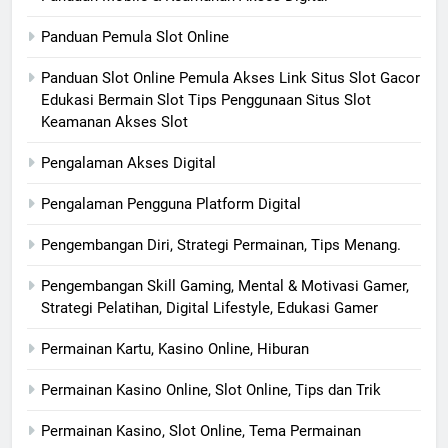
Panduan Pemula Slot Online
Panduan Slot Online Pemula Akses Link Situs Slot Gacor
Edukasi Bermain Slot Tips Penggunaan Situs Slot
Keamanan Akses Slot
Pengalaman Akses Digital
Pengalaman Pengguna Platform Digital
Pengembangan Diri, Strategi Permainan, Tips Menang.
Pengembangan Skill Gaming, Mental & Motivasi Gamer,
Strategi Pelatihan, Digital Lifestyle, Edukasi Gamer
Permainan Kartu, Kasino Online, Hiburan
Permainan Kasino Online, Slot Online, Tips dan Trik
Permainan Kasino, Slot Online, Tema Permainan