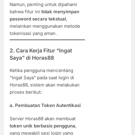
Namun, penting untuk dipahami
bahwa fitur ini
tidak menyimpan
password secara tekstual
,
melainkan menggunakan metode
tokenisasi yang aman.
2. Cara Kerja Fitur “Ingat
Saya” di Horas88
Ketika pengguna mencentang
“Ingat Saya” pada saat login di
Horas88, sistem akan melakukan
proses berikut:
a.
Pembuatan Token Autentikasi
Server Horas88 akan membuat
token unik berbasis pengguna
,
yang mewakili sesi login yang