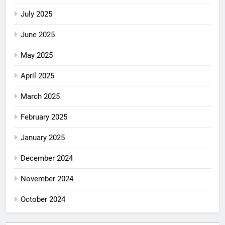
July 2025
June 2025
May 2025
April 2025
March 2025
February 2025
January 2025
December 2024
November 2024
October 2024