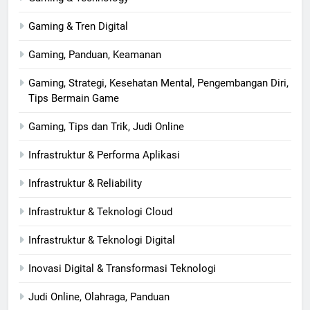
Gaming & Tren Digital
Gaming, Panduan, Keamanan
Gaming, Strategi, Kesehatan Mental, Pengembangan Diri,
Tips Bermain Game
Gaming, Tips dan Trik, Judi Online
Infrastruktur & Performa Aplikasi
Infrastruktur & Reliability
Infrastruktur & Teknologi Cloud
Infrastruktur & Teknologi Digital
Inovasi Digital & Transformasi Teknologi
Judi Online, Olahraga, Panduan