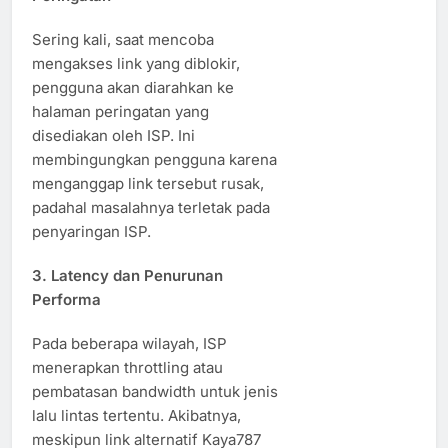
Sering kali, saat mencoba
mengakses link yang diblokir,
pengguna akan diarahkan ke
halaman peringatan yang
disediakan oleh ISP. Ini
membingungkan pengguna karena
menganggap link tersebut rusak,
padahal masalahnya terletak pada
penyaringan ISP.
3.
Latency dan Penurunan
Performa
Pada beberapa wilayah, ISP
menerapkan throttling atau
pembatasan bandwidth untuk jenis
lalu lintas tertentu. Akibatnya,
meskipun link alternatif Kaya787