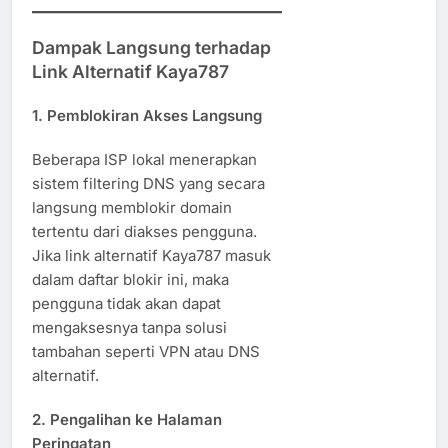
Dampak Langsung terhadap
Link Alternatif Kaya787
1.
Pemblokiran Akses Langsung
Beberapa ISP lokal menerapkan
sistem filtering DNS yang secara
langsung memblokir domain
tertentu dari diakses pengguna.
Jika link alternatif Kaya787 masuk
dalam daftar blokir ini, maka
pengguna tidak akan dapat
mengaksesnya tanpa solusi
tambahan seperti VPN atau DNS
alternatif.
2.
Pengalihan ke Halaman
Peringatan