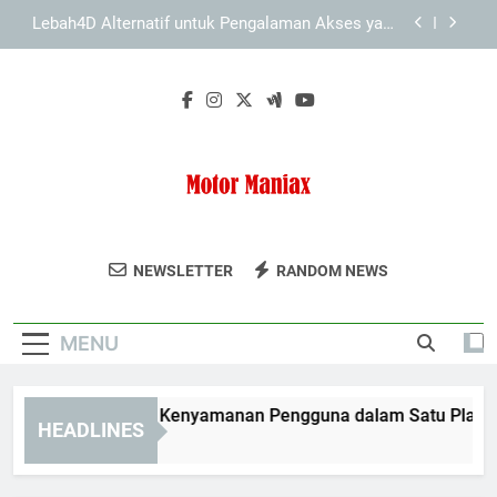
Skip
Tips Menjaga Privasi Saat Mengakses Slot
to
Lebah4D
content
LAE138 Login Anti Ribet untuk Aktivitas Digital
Harian
Slot Lebah4D dan Kenyamanan Pengguna dalam
Satu Platform Terpadu
Lebah4D Alternatif untuk Pengalaman Akses yang
Lebih Nyaman
Tips Menjaga Privasi Saat Mengakses Slot
Lebah4D
Motor Maniax
Bergabunglah Dengan Komunitas Pecinta
LAE138 Login Anti Ribet untuk Aktivitas Digital
NEWSLETTER
RANDOM NEWS
Harian
Motor Di Motor Maniax.
MENU
lot Lebah4D dan Kenyamanan Pengguna dalam Satu Platform 
HEADLINES
Months Ago