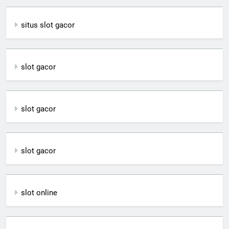
situs slot gacor
slot gacor
slot gacor
slot gacor
slot online