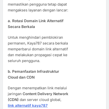
memastikan pengguna tetap dapat
mengakses layanan dengan lancar:
a.
Rotasi Domain Link Alternatif
Secara Berkala
Untuk menghindari pemblokiran
permanen, Kaya787 secara berkala
memperbarui domain link alternatif
dan melakukan propagasi cepat ke
seluruh pengguna.
b.
Pemanfaatan Infrastruktur
Cloud dan CDN
Dengan menempatkan link melalui
jaringan
Content Delivery Network
(CDN)
dan server cloud global,
link alternatif kaya787