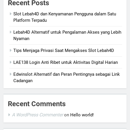
Recent Posts
Slot Lebah4D dan Kenyamanan Pengguna dalam Satu
Platform Terpadu
Lebah4D Alternatif untuk Pengalaman Akses yang Lebih
Nyaman
Tips Menjaga Privasi Saat Mengakses Slot Lebah4D
LAE138 Login Anti Ribet untuk Aktivitas Digital Harian
Edwinslot Alternatif dan Peran Pentingnya sebagai Link
Cadangan
Recent Comments
A WordPress Commenter
on
Hello world!