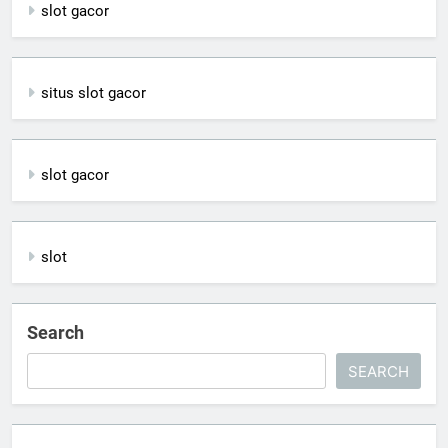
slot gacor
situs slot gacor
slot gacor
slot
Search
SEARCH