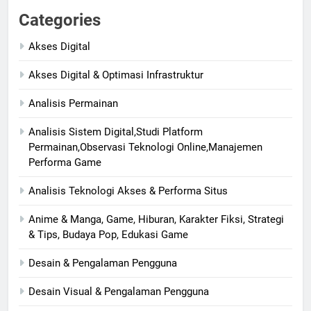
Categories
Akses Digital
Akses Digital & Optimasi Infrastruktur
Analisis Permainan
Analisis Sistem Digital,Studi Platform
Permainan,Observasi Teknologi Online,Manajemen
Performa Game
Analisis Teknologi Akses & Performa Situs
Anime & Manga, Game, Hiburan, Karakter Fiksi, Strategi
& Tips, Budaya Pop, Edukasi Game
Desain & Pengalaman Pengguna
Desain Visual & Pengalaman Pengguna