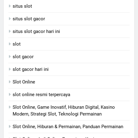
situs slot
situs slot gacor
situs slot gacor hari ini
slot
slot gacor
slot gacor hari ini
Slot Online
slot online resmi terpercaya
Slot Online, Game Inovatif, Hiburan Digital, Kasino
Modern, Strategi Slot, Teknologi Permainan
Slot Online, Hiburan & Permainan, Panduan Permainan