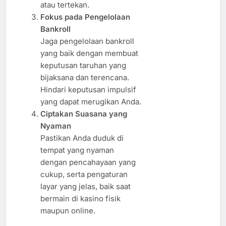
atau tertekan.
Fokus pada Pengelolaan
Bankroll
Jaga pengelolaan bankroll
yang baik dengan membuat
keputusan taruhan yang
bijaksana dan terencana.
Hindari keputusan impulsif
yang dapat merugikan Anda.
Ciptakan Suasana yang
Nyaman
Pastikan Anda duduk di
tempat yang nyaman
dengan pencahayaan yang
cukup, serta pengaturan
layar yang jelas, baik saat
bermain di kasino fisik
maupun online.