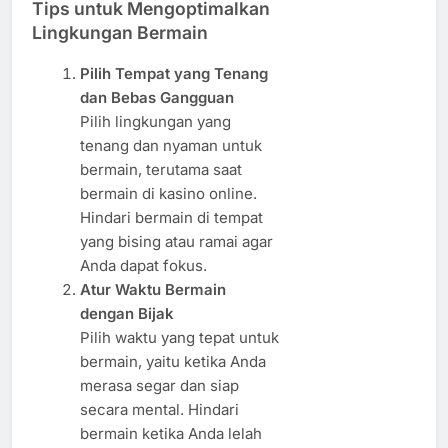
Tips untuk Mengoptimalkan
Lingkungan Bermain
Pilih Tempat yang Tenang
dan Bebas Gangguan
Pilih lingkungan yang
tenang dan nyaman untuk
bermain, terutama saat
bermain di kasino online.
Hindari bermain di tempat
yang bising atau ramai agar
Anda dapat fokus.
Atur Waktu Bermain
dengan Bijak
Pilih waktu yang tepat untuk
bermain, yaitu ketika Anda
merasa segar dan siap
secara mental. Hindari
bermain ketika Anda lelah