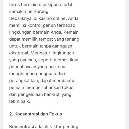
terus bermain meskipun modal
semakin berkurang.
Sebaliknya, di kasino online, Anda
memiliki kontrol penuh terhadap
lingkungan bermain Anda. Pemain
dapat memilih tempat yang tenang
untuk bermain tanpa gangguan
eksternal. Mengatur lingkungan
yang nyaman, seperti memastikan
pencahayaan yang baik dan
menghindari gangguan dari
perangkat lain, dapat membantu
pemain mempertahankan fokus
dan pengelolaan bankroll yang
lebih baik.
2.
Konsentrasi dan Fokus
Konsentrasi
adalah faktor penting