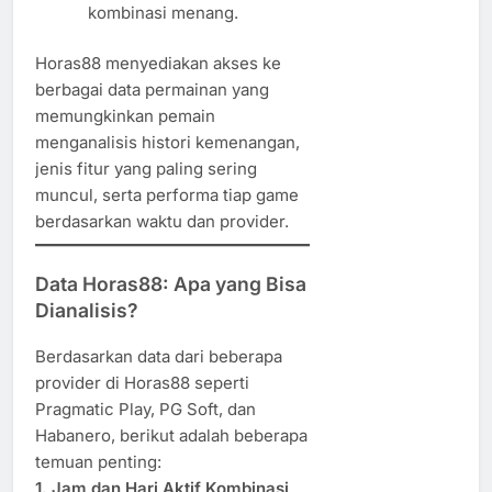
kombinasi menang.
Horas88 menyediakan akses ke
berbagai data permainan yang
memungkinkan pemain
menganalisis histori kemenangan,
jenis fitur yang paling sering
muncul, serta performa tiap game
berdasarkan waktu dan provider.
Data Horas88: Apa yang Bisa
Dianalisis?
Berdasarkan data dari beberapa
provider di Horas88 seperti
Pragmatic Play, PG Soft, dan
Habanero, berikut adalah beberapa
temuan penting:
1. Jam dan Hari Aktif Kombinasi