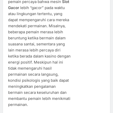
pemain percaya bahwa mesin
Slot
Gacor
lebih “gacor” pada waktu
atau lingkungan tertentu, yang
dapat mempengaruhi cara mereka
mendekati permainan. Misalnya,
beberapa pemain merasa lebih
beruntung ketika bermain dalam
suasana santai, sementara yang
lain merasa lebih percaya diri
ketika berada dalam kasino dengan
energi positif. Meskipun hal ini
tidak memengaruhi hasil
permainan secara langsung,
kondisi psikologis yang baik dapat
meningkatkan pengalaman
bermain secara keseluruhan dan
membantu pemain lebih menikmati
permainan.