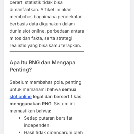
berarti statistik tidak bisa
dimanfaatkan. Artikel ini akan
membahas bagaimana pendekatan
berbasis data digunakan dalam
dunia slot online, perbedaan antara
mitos dan fakta, serta strategi
realistis yang bisa kamu terapkan.
Apa Itu RNG dan Mengapa
Penting?
Sebelum membahas pola, penting
untuk memahami bahwa
semua
slot online
legal dan bersertifikasi
menggunakan RNG
. Sistem ini
memastikan bahwa:
Setiap putaran bersifat
independen.
Hasil tidak dipengaruhi oleh