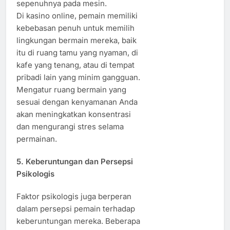
sepenuhnya pada mesin.
Di kasino online, pemain memiliki
kebebasan penuh untuk memilih
lingkungan bermain mereka, baik
itu di ruang tamu yang nyaman, di
kafe yang tenang, atau di tempat
pribadi lain yang minim gangguan.
Mengatur ruang bermain yang
sesuai dengan kenyamanan Anda
akan meningkatkan konsentrasi
dan mengurangi stres selama
permainan.
5.
Keberuntungan dan Persepsi
Psikologis
Faktor psikologis juga berperan
dalam persepsi pemain terhadap
keberuntungan mereka. Beberapa