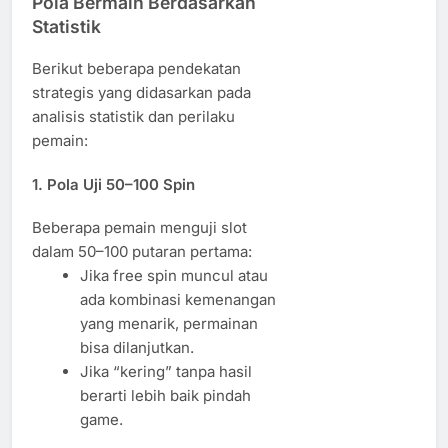
Pola Bermain Berdasarkan
Statistik
Berikut beberapa pendekatan
strategis yang didasarkan pada
analisis statistik dan perilaku
pemain:
1.
Pola Uji 50–100 Spin
Beberapa pemain menguji slot
dalam 50–100 putaran pertama:
Jika free spin muncul atau
ada kombinasi kemenangan
yang menarik, permainan
bisa dilanjutkan.
Jika “kering” tanpa hasil
berarti lebih baik pindah
game.