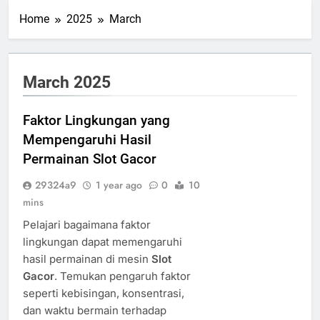
Home
2025
March
March 2025
Faktor Lingkungan yang
Mempengaruhi Hasil
Permainan Slot Gacor
29324a9
1 year ago
0
10
mins
Pelajari bagaimana faktor
lingkungan dapat memengaruhi
hasil permainan di mesin
Slot
Gacor
. Temukan pengaruh faktor
seperti kebisingan, konsentrasi,
dan waktu bermain terhadap