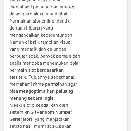
memahami peluang dan strategi
dalam permainan slot digital.
Permainan slot online identik
dengan hiburan yang
mengandalkan keberuntungan.
Namun di balik tampilan visual
yang menarik dan gulungan
berputar acak, banyak pemain dan
analis mencoba menemukan
pola
bermain slot berdasarkan
statistik
. Tujuannya sederhana:
memahami ritme permainan agar
bisa
mengoptimalkan peluang
menang secara logis
.
Meski slot dikendalikan oleh
sistem
RNG (Random Number
Generator)
, yang menjadikan
setiap hasil murni acak, bukan