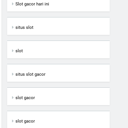
Slot gacor hari ini
situs slot
slot
situs slot gacor
slot gacor
slot gacor