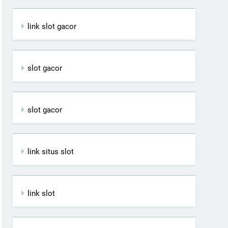
link slot gacor
slot gacor
slot gacor
link situs slot
link slot