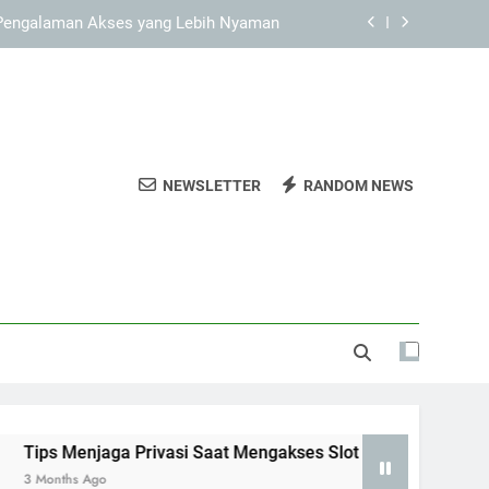
k Pengalaman Akses yang Lebih Nyaman
 Privasi Saat Mengakses Slot Lebah4D
ti Ribet untuk Aktivitas Digital Harian
engguna dalam Satu Platform Terpadu
NEWSLETTER
RANDOM NEWS
k Pengalaman Akses yang Lebih Nyaman
 Privasi Saat Mengakses Slot Lebah4D
ti Ribet untuk Aktivitas Digital Harian
jaga Privasi Saat Mengakses Slot Lebah4D
LAE138 Login
go
3 Months Ago