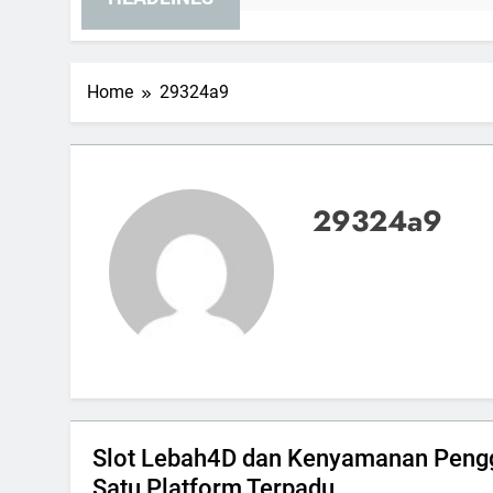
Home
29324a9
29324a9
Slot Lebah4D dan Kenyamanan Peng
Satu Platform Terpadu