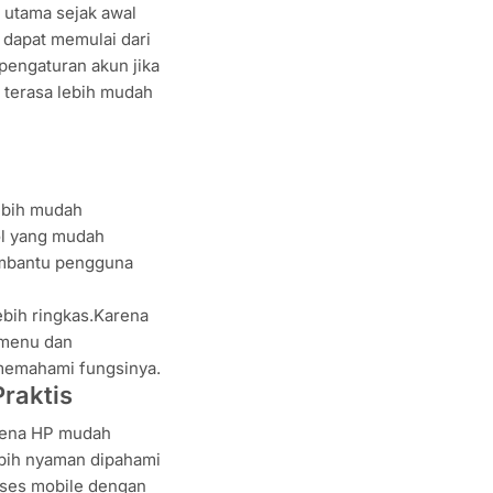
utama sejak awal
dapat memulai dari
pengaturan akun jika
 terasa lebih mudah
ebih mudah
ol yang mudah
membantu pengguna
ebih ringkas.Karena
l menu dan
memahami fungsinya.
raktis
arena HP mudah
ebih nyaman dipahami
kses mobile dengan