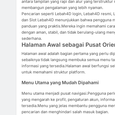
antara tampilan yang rapi dan alur yang terstruktu
membangun pengalaman yang lebih nyaman.
Pencarian seperti Lebah4D login, Lebah4D resmi, L
dan Slot Lebah4D menunjukkan bahwa pengguna 
panduan yang praktis.Mereka ingin memahami car
dengan aman, stabil, dan tidak berulang-ulang me
sederhana.
Halaman Awal sebagai Pusat Orie
Halaman awal adalah bagian pertama yang perlu di
sebaiknya tidak langsung membuka semua menu 
informasi yang tersedia.Halaman awal berfungsi seba
untuk memahami struktur platform.
Menu Utama yang Mudah Dipahami
Menu utama menjadi pusat navigasi.Pengguna perl
yang mengarah ke profil, pengaturan akun, informas
tersedia.Menu yang jelas membantu pengguna me
pencarian dan menghindari salah masuk bagian.