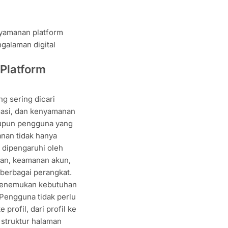
amanan platform
galaman digital
Platform
g sering dicari
gasi, dan kenyamanan
aupun pengguna yang
nan tidak hanya
a dipengaruhi oleh
kan, keamanan akun,
berbagai perangkat.
 menemukan kebutuhan
.Pengguna tidak perlu
profil, dari profil ke
 struktur halaman