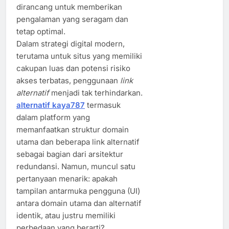
dirancang untuk memberikan
pengalaman yang seragam dan
tetap optimal.
Dalam strategi digital modern,
terutama untuk situs yang memiliki
cakupan luas dan potensi risiko
akses terbatas, penggunaan
link
alternatif
menjadi tak terhindarkan.
alternatif kaya787
termasuk
dalam platform yang
memanfaatkan struktur domain
utama dan beberapa link alternatif
sebagai bagian dari arsitektur
redundansi. Namun, muncul satu
pertanyaan menarik: apakah
tampilan antarmuka pengguna (UI)
antara domain utama dan alternatif
identik, atau justru memiliki
perbedaan yang berarti?