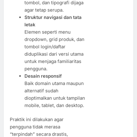
tombol, dan tipografi dijaga
agar tetap serupa.
Struktur navigasi dan tata
letak
Elemen seperti menu
dropdown, grid produk, dan
tombol login/daftar
diduplikasi dari versi utama
untuk menjaga familiaritas
pengguna.
Desain responsif
Baik domain utama maupun
alternatif sudah
dioptimalkan untuk tampilan
mobile, tablet, dan desktop.
Praktik ini dilakukan agar
pengguna tidak merasa
“terpindah” secara drastis,