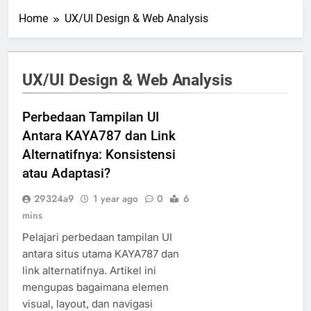
Home
UX/UI Design & Web Analysis
UX/UI Design & Web Analysis
Perbedaan Tampilan UI
Antara KAYA787 dan Link
Alternatifnya: Konsistensi
atau Adaptasi?
29324a9
1 year ago
0
6
mins
Pelajari perbedaan tampilan UI
antara situs utama KAYA787 dan
link alternatifnya. Artikel ini
mengupas bagaimana elemen
visual, layout, dan navigasi