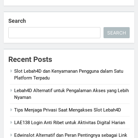
Search
SEARCH
Recent Posts
Slot Lebah4D dan Kenyamanan Pengguna dalam Satu
Platform Terpadu
Lebah4D Alternatif untuk Pengalaman Akses yang Lebih
Nyaman
Tips Menjaga Privasi Saat Mengakses Slot Lebah4D
LAE138 Login Anti Ribet untuk Aktivitas Digital Harian
Edwinslot Alternatif dan Peran Pentingnya sebagai Link