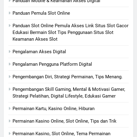
Panduan Mobile & Keamanan Akses Digital
Panduan Pemula Slot Online
Panduan Slot Online Pemula Akses Link Situs Slot Gacor
Edukasi Bermain Slot Tips Penggunaan Situs Slot
Keamanan Akses Slot
Pengalaman Akses Digital
Pengalaman Pengguna Platform Digital
Pengembangan Diri, Strategi Permainan, Tips Menang.
Pengembangan Skill Gaming, Mental & Motivasi Gamer,
Strategi Pelatihan, Digital Lifestyle, Edukasi Gamer
Permainan Kartu, Kasino Online, Hiburan
Permainan Kasino Online, Slot Online, Tips dan Trik
Permainan Kasino, Slot Online, Tema Permainan