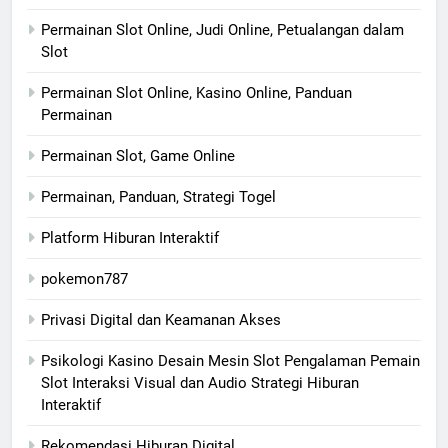
Permainan Slot Online, Judi Online, Petualangan dalam
Slot
Permainan Slot Online, Kasino Online, Panduan
Permainan
Permainan Slot, Game Online
Permainan, Panduan, Strategi Togel
Platform Hiburan Interaktif
pokemon787
Privasi Digital dan Keamanan Akses
Psikologi Kasino Desain Mesin Slot Pengalaman Pemain
Slot Interaksi Visual dan Audio Strategi Hiburan
Interaktif
Rekomendasi Hiburan Digital