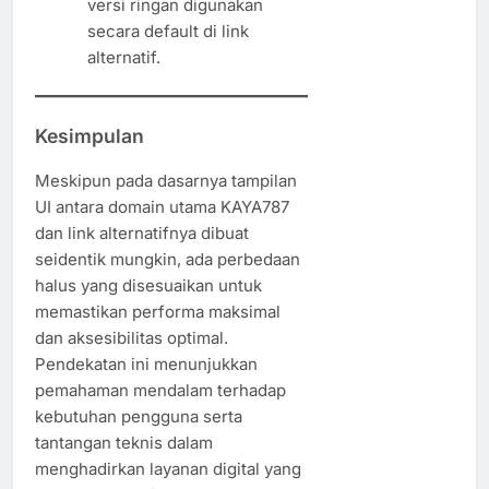
versi ringan digunakan
secara default di link
alternatif.
Kesimpulan
Meskipun pada dasarnya tampilan
UI antara domain utama KAYA787
dan link alternatifnya dibuat
seidentik mungkin, ada perbedaan
halus yang disesuaikan untuk
memastikan performa maksimal
dan aksesibilitas optimal.
Pendekatan ini menunjukkan
pemahaman mendalam terhadap
kebutuhan pengguna serta
tantangan teknis dalam
menghadirkan layanan digital yang