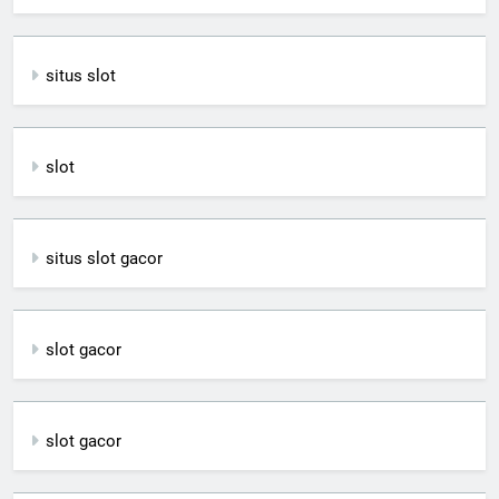
situs slot
slot
situs slot gacor
slot gacor
slot gacor