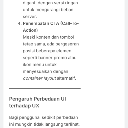
diganti dengan versi ringan
untuk mengurangi beban
server.
Penempatan CTA (Call-To-
Action)
Meski konten dan tombol
tetap sama, ada pergeseran
posisi beberapa elemen
seperti banner promo atau
ikon menu untuk
menyesuaikan dengan
container layout
alternatif.
Pengaruh Perbedaan UI
terhadap UX
Bagi pengguna, sedikit perbedaan
ini mungkin tidak langsung terlihat,