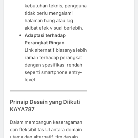
kebutuhan teknis, pengguna
tidak perlu mengalami
halaman hang atau lag
akibat efek visual berlebih.
Adaptasi terhadap
Perangkat Ringan
Link alternatif biasanya lebih
ramah terhadap perangkat
dengan spesifikasi rendah
seperti smartphone entry-
level.
Prinsip Desain yang Diikuti
KAYA787
Dalam membangun keseragaman
dan fleksibilitas UI antara domain
utama dan alternatif, tim desain