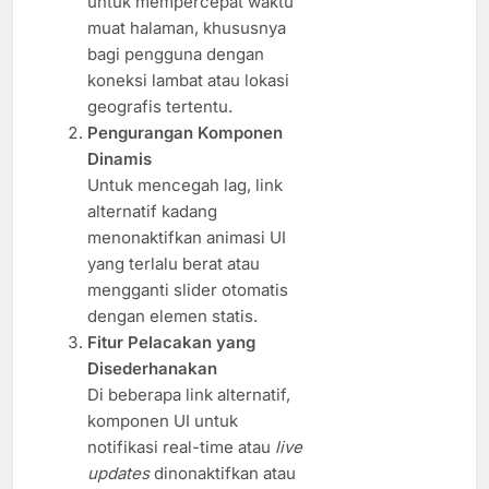
untuk mempercepat waktu
muat halaman, khususnya
bagi pengguna dengan
koneksi lambat atau lokasi
geografis tertentu.
Pengurangan Komponen
Dinamis
Untuk mencegah lag, link
alternatif kadang
menonaktifkan animasi UI
yang terlalu berat atau
mengganti slider otomatis
dengan elemen statis.
Fitur Pelacakan yang
Disederhanakan
Di beberapa link alternatif,
komponen UI untuk
notifikasi real-time atau
live
updates
dinonaktifkan atau