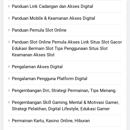
Panduan Link Cadangan dan Akses Digital
Panduan Mobile & Keamanan Akses Digital
Panduan Pemula Slot Online
Panduan Slot Online Pemula Akses Link Situs Slot Gacor
Edukasi Bermain Slot Tips Penggunaan Situs Slot
Keamanan Akses Slot
Pengalaman Akses Digital
Pengalaman Pengguna Platform Digital
Pengembangan Diri, Strategi Permainan, Tips Menang.
Pengembangan Skill Gaming, Mental & Motivasi Gamer,
Strategi Pelatihan, Digital Lifestyle, Edukasi Gamer
Permainan Kartu, Kasino Online, Hiburan