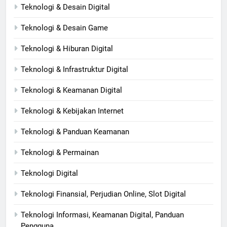
Teknologi & Desain Digital
Teknologi & Desain Game
Teknologi & Hiburan Digital
Teknologi & Infrastruktur Digital
Teknologi & Keamanan Digital
Teknologi & Kebijakan Internet
Teknologi & Panduan Keamanan
Teknologi & Permainan
Teknologi Digital
Teknologi Finansial, Perjudian Online, Slot Digital
Teknologi Informasi, Keamanan Digital, Panduan
Pengguna