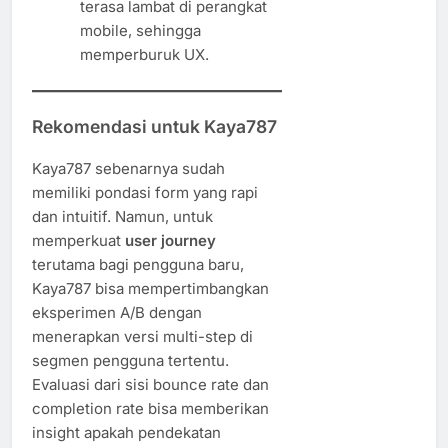
terasa lambat di perangkat
mobile, sehingga
memperburuk UX.
Rekomendasi untuk Kaya787
Kaya787 sebenarnya sudah
memiliki pondasi form yang rapi
dan intuitif. Namun, untuk
memperkuat
user journey
terutama bagi pengguna baru,
Kaya787 bisa mempertimbangkan
eksperimen A/B dengan
menerapkan versi multi-step di
segmen pengguna tertentu.
Evaluasi dari sisi bounce rate dan
completion rate bisa memberikan
insight apakah pendekatan