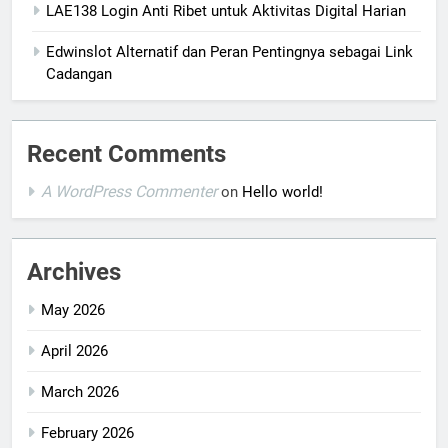
LAE138 Login Anti Ribet untuk Aktivitas Digital Harian
Edwinslot Alternatif dan Peran Pentingnya sebagai Link
Cadangan
Recent Comments
A WordPress Commenter
on
Hello world!
Archives
May 2026
April 2026
March 2026
February 2026