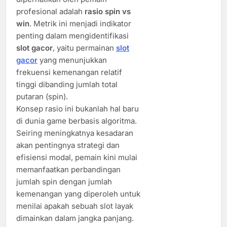
profesional adalah
rasio spin vs
win
. Metrik ini menjadi indikator
penting dalam mengidentifikasi
slot gacor
, yaitu permainan
slot
gacor
yang menunjukkan
frekuensi kemenangan relatif
tinggi dibanding jumlah total
putaran (spin).
Konsep rasio ini bukanlah hal baru
di dunia game berbasis algoritma.
Seiring meningkatnya kesadaran
akan pentingnya strategi dan
efisiensi modal, pemain kini mulai
memanfaatkan perbandingan
jumlah spin dengan jumlah
kemenangan yang diperoleh untuk
menilai apakah sebuah slot layak
dimainkan dalam jangka panjang.