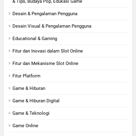
& Tips, Budaya Pop, Edukasi Game
Desain & Pengalaman Pengguna
Desain Visual & Pengalaman Pengguna
Educational & Gaming
Fitur dan Inovasi dalam Slot Online
Fitur dan Mekanisme Slot Online
Fitur Platform
Game & Hiburan
Game & Hiburan Digital
Game & Teknologi
Game Online