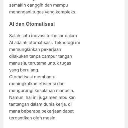
semakin canggih dan mampu
menangani tugas yang kompleks.
AI dan Otomatisasi
Salah satu inovasi terbesar dalam
AI adalah otomatisasi. Teknologi ini
memungkinkan pekerjaan
dilakukan tanpa campur tangan
manusia, terutama untuk tugas
yang berulang.
Otomatisasi membantu
meningkatkan efisiensi dan
mengurangi kesalahan manusia.
Namun, hal ini juga menimbulkan
tantangan dalam dunia kerja, di
mana beberapa pekerjaan dapat
tergantikan oleh mesin.