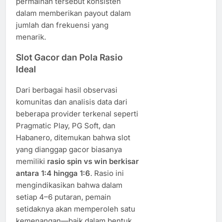
permainan tersebut konsisten
dalam memberikan payout dalam
jumlah dan frekuensi yang
menarik.
Slot Gacor dan Pola Rasio
Ideal
Dari berbagai hasil observasi
komunitas dan analisis data dari
beberapa provider terkenal seperti
Pragmatic Play, PG Soft, dan
Habanero, ditemukan bahwa slot
yang dianggap gacor biasanya
memiliki
rasio spin vs win berkisar
antara 1:4 hingga 1:6
. Rasio ini
mengindikasikan bahwa dalam
setiap 4–6 putaran, pemain
setidaknya akan memperoleh satu
kemenangan—baik dalam bentuk