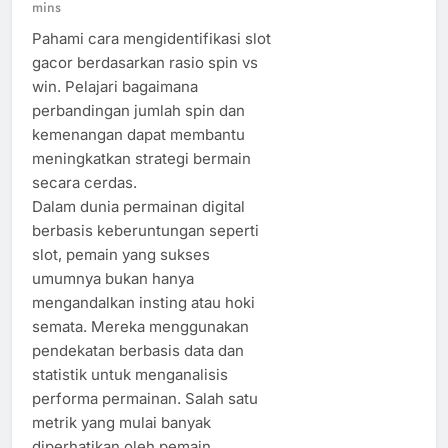
mins
Pahami cara mengidentifikasi slot
gacor berdasarkan rasio spin vs
win. Pelajari bagaimana
perbandingan jumlah spin dan
kemenangan dapat membantu
meningkatkan strategi bermain
secara cerdas.
Dalam dunia permainan digital
berbasis keberuntungan seperti
slot, pemain yang sukses
umumnya bukan hanya
mengandalkan insting atau hoki
semata. Mereka menggunakan
pendekatan berbasis data dan
statistik untuk menganalisis
performa permainan. Salah satu
metrik yang mulai banyak
diperhatikan oleh pemain