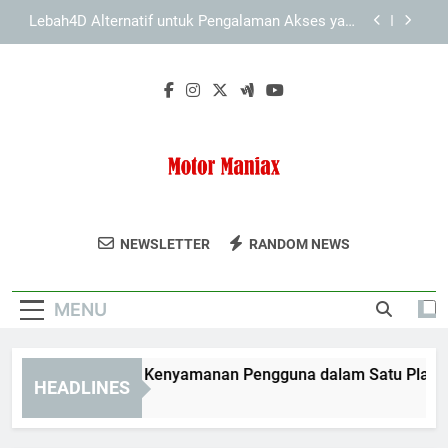
Skip
Tips Menjaga Privasi Saat Mengakses Slot
to
Lebah4D
content
LAE138 Login Anti Ribet untuk Aktivitas Digital
Harian
Slot Lebah4D dan Kenyamanan Pengguna dalam
Satu Platform Terpadu
Lebah4D Alternatif untuk Pengalaman Akses yang
Lebih Nyaman
Tips Menjaga Privasi Saat Mengakses Slot
Lebah4D
Motor Maniax
Bergabunglah Dengan Komunitas Pecinta
LAE138 Login Anti Ribet untuk Aktivitas Digital
NEWSLETTER
RANDOM NEWS
Harian
Motor Di Motor Maniax.
MENU
lot Lebah4D dan Kenyamanan Pengguna dalam Satu Platform 
HEADLINES
Months Ago