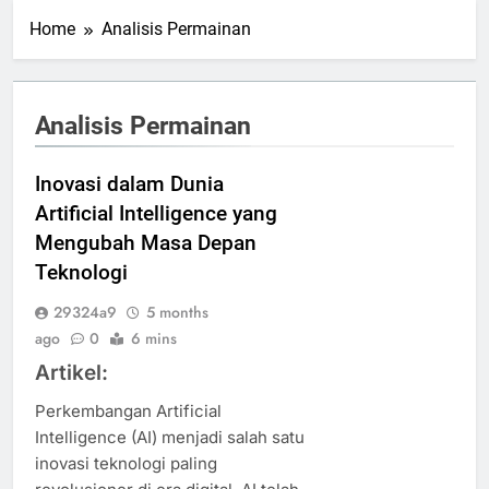
Home
Analisis Permainan
Analisis Permainan
Inovasi dalam Dunia
Artificial Intelligence yang
Mengubah Masa Depan
Teknologi
29324a9
5 months
ago
0
6 mins
Artikel:
Perkembangan Artificial
Intelligence (AI) menjadi salah satu
inovasi teknologi paling