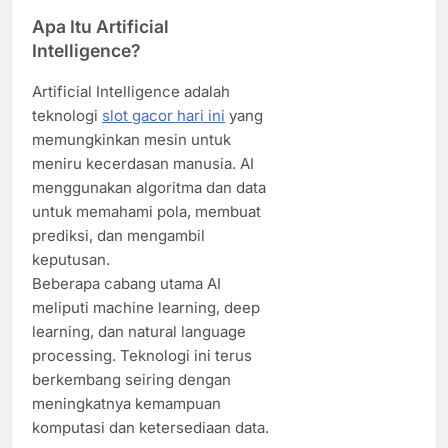
Apa Itu Artificial
Intelligence?
Artificial Intelligence adalah
teknologi
slot gacor hari ini
yang
memungkinkan mesin untuk
meniru kecerdasan manusia. AI
menggunakan algoritma dan data
untuk memahami pola, membuat
prediksi, dan mengambil
keputusan.
Beberapa cabang utama AI
meliputi machine learning, deep
learning, dan natural language
processing. Teknologi ini terus
berkembang seiring dengan
meningkatnya kemampuan
komputasi dan ketersediaan data.