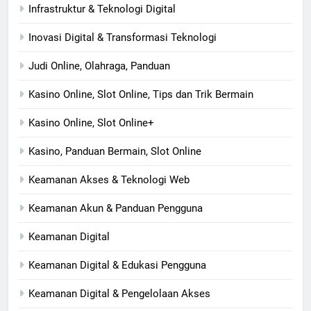
Infrastruktur & Teknologi Digital
Inovasi Digital & Transformasi Teknologi
Judi Online, Olahraga, Panduan
Kasino Online, Slot Online, Tips dan Trik Bermain
Kasino Online, Slot Online+
Kasino, Panduan Bermain, Slot Online
Keamanan Akses & Teknologi Web
Keamanan Akun & Panduan Pengguna
Keamanan Digital
Keamanan Digital & Edukasi Pengguna
Keamanan Digital & Pengelolaan Akses