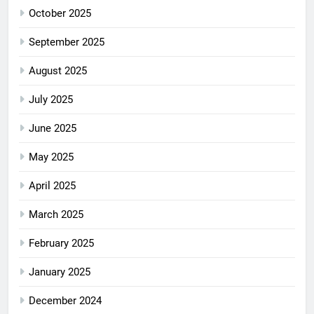
October 2025
September 2025
August 2025
July 2025
June 2025
May 2025
April 2025
March 2025
February 2025
January 2025
December 2024