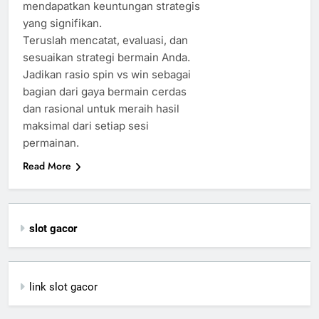
mendapatkan keuntungan strategis
yang signifikan.
Teruslah mencatat, evaluasi, dan
sesuaikan strategi bermain Anda.
Jadikan rasio spin vs win sebagai
bagian dari gaya bermain cerdas
dan rasional untuk meraih hasil
maksimal dari setiap sesi
permainan.
Read More
slot gacor
link slot gacor