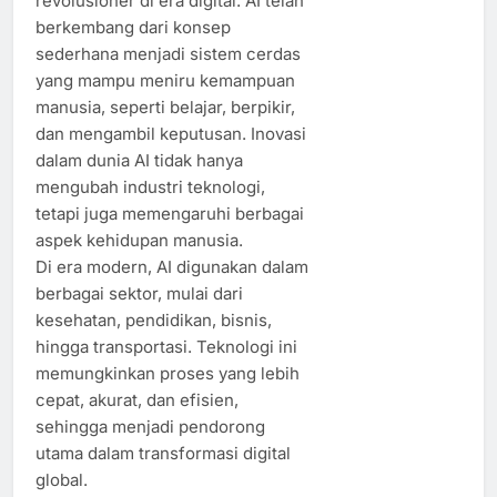
revolusioner di era digital. AI telah
berkembang dari konsep
sederhana menjadi sistem cerdas
yang mampu meniru kemampuan
manusia, seperti belajar, berpikir,
dan mengambil keputusan. Inovasi
dalam dunia AI tidak hanya
mengubah industri teknologi,
tetapi juga memengaruhi berbagai
aspek kehidupan manusia.
Di era modern, AI digunakan dalam
berbagai sektor, mulai dari
kesehatan, pendidikan, bisnis,
hingga transportasi. Teknologi ini
memungkinkan proses yang lebih
cepat, akurat, dan efisien,
sehingga menjadi pendorong
utama dalam transformasi digital
global.