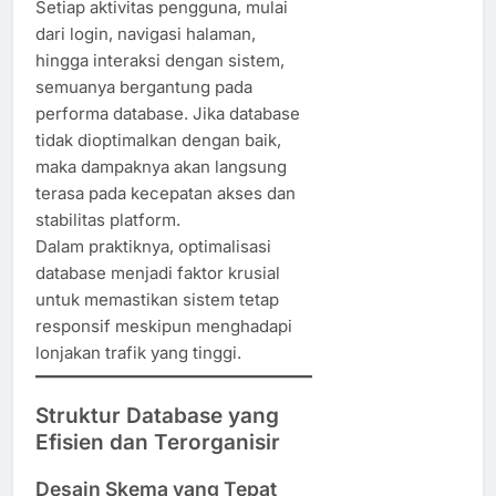
Setiap aktivitas pengguna, mulai
dari login, navigasi halaman,
hingga interaksi dengan sistem,
semuanya bergantung pada
performa database. Jika database
tidak dioptimalkan dengan baik,
maka dampaknya akan langsung
terasa pada kecepatan akses dan
stabilitas platform.
Dalam praktiknya, optimalisasi
database menjadi faktor krusial
untuk memastikan sistem tetap
responsif meskipun menghadapi
lonjakan trafik yang tinggi.
Struktur Database yang
Efisien dan Terorganisir
Desain Skema yang Tepat