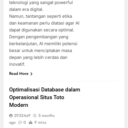
teknologi yang sangat powerful
dalam era digital.
Namun, tantangan seperti etika
dan keamanan perlu diatasi agar AI
dapat digunakan secara optimal.
Dengan pengembangan yang
berkelanjutan, AI memiliki potensi
besar untuk menciptakan masa
depan yang lebih cerdas dan
inovatif.
Read More
Optimalisasi Database dalam
Operasional Situs Toto
Modern
29324a9
5 months
ago
0
9 mins