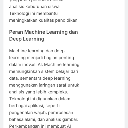
analisis kebutuhan siswa.
Teknologi ini membantu
meningkatkan kualitas pendidikan.
Peran Machine Learning dan
Deep Learning
Machine learning dan deep
learning menjadi bagian penting
dalam inovasi AI. Machine learning
memungkinkan sistem belajar dari
data, sementara deep learning
menggunakan jaringan saraf untuk
analisis yang lebih kompleks.
Teknologi ini digunakan dalam
berbagai aplikasi, seperti
pengenalan wajah, pemrosesan
bahasa alami, dan analisis gambar.
Perkembangan ini membuat AI