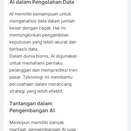
AI dalam Pengolahan Data
AI memiliki kemampuan untuk
menganalisis data dalam jumlah
besar dengan cepat. Hal ini
memungkinkan pengambilan
keputusan yang lebih akurat dan
berbasis data.
Dalam dunia bisnis, AI digunakan
untuk memahami perilaku
pelanggan dan memprediksi tren
pasar. Teknologi ini membantu
perusahaan dalam merancang
strategi yang lebih efektif.
Tantangan dalam
Pengembangan AI
Meskipun memiliki banyak
manfaat, pengembangan AI juga