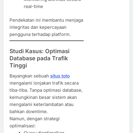
real-time
Pendekatan ini membantu menjaga
integritas dan kepercayaan
pengguna terhadap platform.
Studi Kasus: Optimasi
Database pada Trafik
Tinggi
Bayangkan sebuah
situs toto
mengalami lonjakan trafik secara
tiba-tiba. Tanpa optimasi database,
kemungkinan besar sistem akan
mengalami keterlambatan atau
bahkan downtime.
Namun, dengan strategi
optimalisasi:
Query dioptimalkan