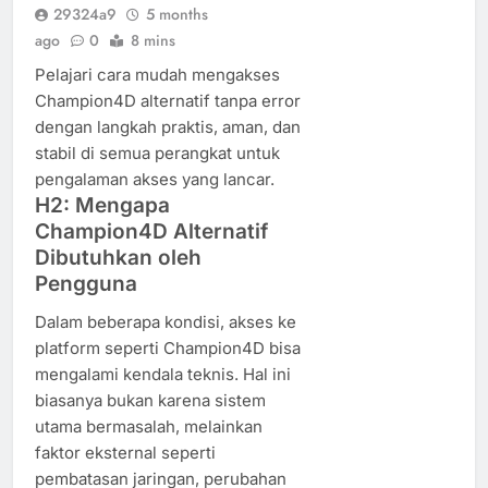
29324a9
5 months
ago
0
8 mins
Pelajari cara mudah mengakses
Champion4D alternatif tanpa error
dengan langkah praktis, aman, dan
stabil di semua perangkat untuk
pengalaman akses yang lancar.
H2: Mengapa
Champion4D Alternatif
Dibutuhkan oleh
Pengguna
Dalam beberapa kondisi, akses ke
platform seperti Champion4D bisa
mengalami kendala teknis. Hal ini
biasanya bukan karena sistem
utama bermasalah, melainkan
faktor eksternal seperti
pembatasan jaringan, perubahan