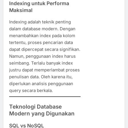
Indexing untuk Performa
Maksimal
Indexing adalah teknik penting
dalam database modern. Dengan
menambahkan index pada kolom
tertentu, proses pencarian data
dapat dipercepat secara signifikan.
Namun, penggunaan index harus
seimbang. Terlalu banyak index
justru dapat memperlambat proses
penulisan data. Oleh karena itu,
diperlukan analisis penggunaan
query secara berkala.
Teknologi Database
Modern yang Digunakan
SQL vs NoSQL