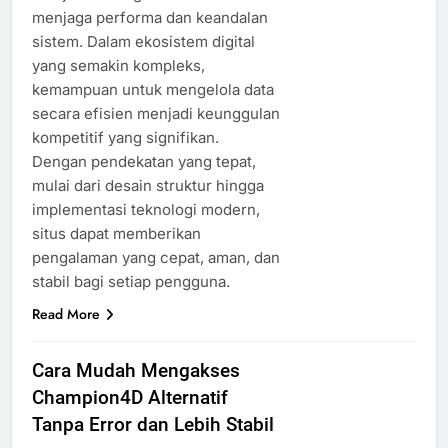
menjaga performa dan keandalan
sistem. Dalam ekosistem digital
yang semakin kompleks,
kemampuan untuk mengelola data
secara efisien menjadi keunggulan
kompetitif yang signifikan.
Dengan pendekatan yang tepat,
mulai dari desain struktur hingga
implementasi teknologi modern,
situs dapat memberikan
pengalaman yang cepat, aman, dan
stabil bagi setiap pengguna.
Read More
Cara Mudah Mengakses
Champion4D Alternatif
Tanpa Error dan Lebih Stabil