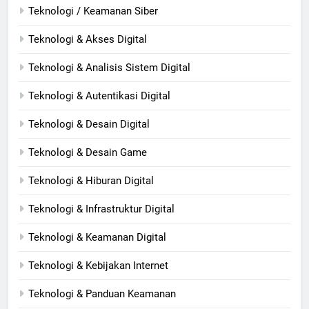
Teknologi / Keamanan Siber
Teknologi & Akses Digital
Teknologi & Analisis Sistem Digital
Teknologi & Autentikasi Digital
Teknologi & Desain Digital
Teknologi & Desain Game
Teknologi & Hiburan Digital
Teknologi & Infrastruktur Digital
Teknologi & Keamanan Digital
Teknologi & Kebijakan Internet
Teknologi & Panduan Keamanan