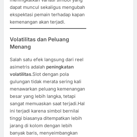
dapat muncul sekaligus mengubah
ekspektasi pemain terhadap kapan
kemenangan akan terjadi.
Volatilitas dan Peluang
Menang
Salah satu efek langsung dari reel
asimetris adalah
peningkatan
volatilitas
.Slot dengan pola
gulungan tidak merata sering kali
menawarkan peluang kemenangan
besar yang lebih langka, tetapi
sangat memuaskan saat terjadi.Hal
ini terjadi karena simbol bernilai
tinggi biasanya ditempatkan lebih
jarang di kolom dengan lebih
banyak baris, menyeimbangkan