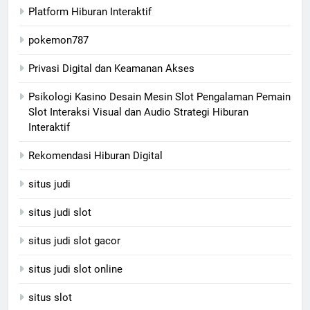
Platform Hiburan Interaktif
pokemon787
Privasi Digital dan Keamanan Akses
Psikologi Kasino Desain Mesin Slot Pengalaman Pemain
Slot Interaksi Visual dan Audio Strategi Hiburan
Interaktif
Rekomendasi Hiburan Digital
situs judi
situs judi slot
situs judi slot gacor
situs judi slot online
situs slot