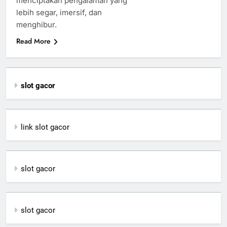
menciptakan pengalaman yang
lebih segar, imersif, dan
menghibur.
Read More
slot gacor
link slot gacor
slot gacor
slot gacor