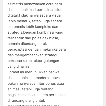
asimetris menawarkan cara baru
dalam menikmati permainan slot
digital.Tidak hanya secara visual
lebih menarik, tetapi juga secara
matematis lebih kompleks dan
strategis.Dengan kombinasi yang
terbentuk dari pola tidak biasa,
pemain ditantang untuk
beradaptasi dengan mekanika baru
dan mengembangkan strategi
berdasarkan struktur gulungan
yang dinamis.
Format ini menunjukkan bahwa
dalam dunia slot modern, inovasi
bukan hanya soal fitur bonus atau
animasi, tetapi juga tentang
bagaimana dasar sistem permainan
dirancang ulang untuk