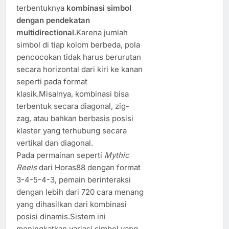
terbentuknya
kombinasi simbol
dengan pendekatan
multidirectional
.Karena jumlah
simbol di tiap kolom berbeda, pola
pencocokan tidak harus berurutan
secara horizontal dari kiri ke kanan
seperti pada format
klasik.Misalnya, kombinasi bisa
terbentuk secara diagonal, zig-
zag, atau bahkan berbasis posisi
klaster yang terhubung secara
vertikal dan diagonal.
Pada permainan seperti
Mythic
Reels
dari Horas88 dengan format
3-4-5-4-3, pemain berinteraksi
dengan lebih dari 720 cara menang
yang dihasilkan dari kombinasi
posisi dinamis.Sistem ini
meningkatkan variasi simbol yang