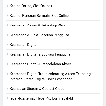
Kasino Online, Slot Online+
Kasino, Panduan Bermain, Slot Online
Keamanan Akses & Teknologi Web
Keamanan Akun & Panduan Pengguna
Keamanan Digital
Keamanan Digital & Edukasi Pengguna
Keamanan Digital & Pengelolaan Akses
Keamanan Digital Troubleshooting Akses Teknologi
Internet Literasi Digital User Experience
Keandalan Sistem & Operasi Cloud
lebah4d,alternatif lebah4d, login lebah4d