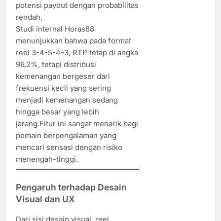
potensi payout dengan probabilitas
rendah.
Studi internal Horas88
menunjukkan bahwa pada format
reel 3-4-5-4-3, RTP tetap di angka
96,2%, tetapi distribusi
kemenangan bergeser dari
frekuensi kecil yang sering
menjadi kemenangan sedang
hingga besar yang lebih
jarang.Fitur ini sangat menarik bagi
pemain berpengalaman yang
mencari sensasi dengan risiko
menengah-tinggi.
Pengaruh terhadap Desain
Visual dan UX
Dari sisi desain visual, reel