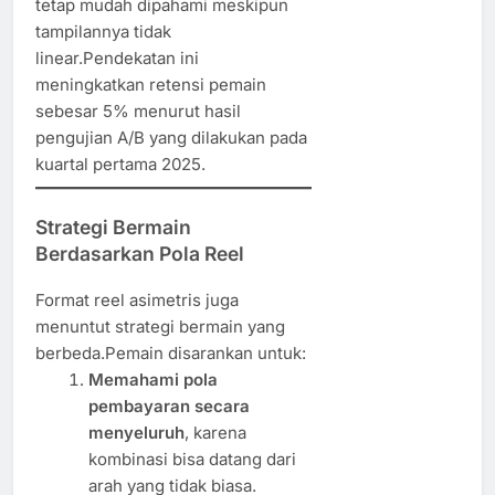
tetap mudah dipahami meskipun
tampilannya tidak
linear.Pendekatan ini
meningkatkan retensi pemain
sebesar 5% menurut hasil
pengujian A/B yang dilakukan pada
kuartal pertama 2025.
Strategi Bermain
Berdasarkan Pola Reel
Format reel asimetris juga
menuntut strategi bermain yang
berbeda.Pemain disarankan untuk:
Memahami pola
pembayaran secara
menyeluruh
, karena
kombinasi bisa datang dari
arah yang tidak biasa.