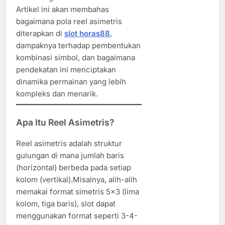
Artikel ini akan membahas
bagaimana pola reel asimetris
diterapkan di
slot horas88
,
dampaknya terhadap pembentukan
kombinasi simbol, dan bagaimana
pendekatan ini menciptakan
dinamika permainan yang lebih
kompleks dan menarik.
Apa Itu Reel Asimetris?
Reel asimetris adalah struktur
gulungan di mana jumlah baris
(horizontal) berbeda pada setiap
kolom (vertikal).Misalnya, alih-alih
memakai format simetris 5×3 (lima
kolom, tiga baris), slot dapat
menggunakan format seperti 3-4-