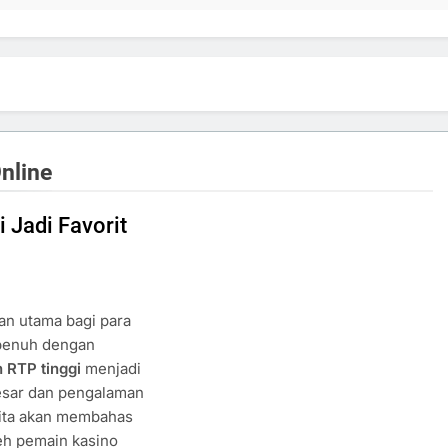
nline
 Jadi Favorit
han utama bagi para
 penuh dengan
 RTP tinggi
menjadi
esar dan pengalaman
 kita akan membahas
eh pemain kasino