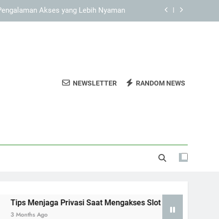
k Pengalaman Akses yang Lebih Nyaman
 Privasi Saat Mengakses Slot Lebah4D
ti Ribet untuk Aktivitas Digital Harian
engguna dalam Satu Platform Terpadu
NEWSLETTER
RANDOM NEWS
k Pengalaman Akses yang Lebih Nyaman
 Privasi Saat Mengakses Slot Lebah4D
ti Ribet untuk Aktivitas Digital Harian
jaga Privasi Saat Mengakses Slot Lebah4D
LAE138 Login
go
3 Months Ago