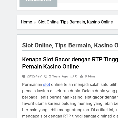
Home
Slot Online, Tips Bermain, Kasino Online
Slot Online, Tips Bermain, Kasino O
Kenapa Slot Gacor dengan RTP Tinggi
Pemain Kasino Online
29324a9
2 Years Ago
0
8 Mins
Permainan
slot
online telah menjadi salah satu pili
pemain kasino di seluruh dunia. Dalam dunia yang
berbagai jenis permainan kasino,
slot gacor dengan
favorit utama karena peluang menang yang lebih b
bermain yang lebih menguntungkan. Di artikel ini,
mengapa slot dengan RTP tinggi sangat diminati ol