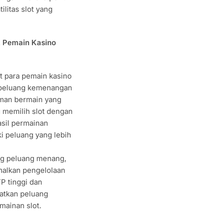
litas slot yang
uk Pemain Kasino
it para pemain kasino
n peluang kemenangan
aman bermain yang
memilih slot dengan
sil permainan
i peluang yang lebih
ng peluang menang,
malkan pengelolaan
P tinggi dan
atkan peluang
ainan slot.