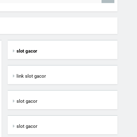
slot gacor
link slot gacor
slot gacor
slot gacor