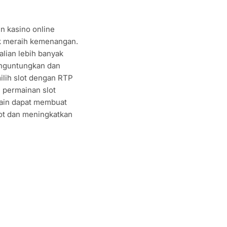
n kasino online
k meraih kemenangan.
lian lebih banyak
enguntungkan dan
lih slot dengan RTP
 permainan slot
main dapat membuat
lot dan meningkatkan