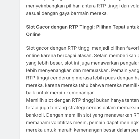
menyeimbangkan pilihan antara RTP tinggi dan volati
sesuai dengan gaya bermain mereka.
Slot Gacor dengan RTP Tinggi: Pilihan Tepat unt
Online
Slot gacor dengan RTP tinggi menjadi pilihan favor
online karena berbagai alasan. Selain memberika
yang lebih besar, slot ini juga menawarkan pengal
lebih menyenangkan dan memuaskan. Pemain yang 
RTP tinggi cenderung merasa lebih puas dengan ha
mereka, karena mereka tahu bahwa mereka memilik
baik untuk meraih kemenangan.
Memilih slot dengan RTP tinggi bukan hanya tenta
tetapi juga tentang strategi cerdas dalam memaksi
bankroll. Dengan memilih slot yang menawarkan RT
memahami volatilitas mesin, pemain dapat meningk
mereka untuk meraih kemenangan besar dalam perm