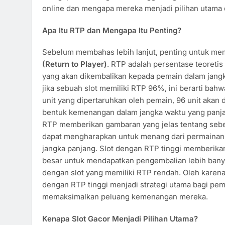
online dan mengapa mereka menjadi pilihan utama 
Apa Itu RTP dan Mengapa Itu Penting?
Sebelum membahas lebih lanjut, penting untuk m
(Return to Player)
. RTP adalah persentase teoretis 
yang akan dikembalikan kepada pemain dalam jangk
jika sebuah slot memiliki RTP 96%, ini berarti bahw
unit yang dipertaruhkan oleh pemain, 96 unit akan
bentuk kemenangan dalam jangka waktu yang panj
RTP memberikan gambaran yang jelas tentang seb
dapat mengharapkan untuk menang dari permainan
jangka panjang. Slot dengan RTP tinggi memberika
besar untuk mendapatkan pengembalian lebih bany
dengan slot yang memiliki RTP rendah. Oleh karena 
dengan RTP tinggi menjadi strategi utama bagi pem
memaksimalkan peluang kemenangan mereka.
Kenapa Slot Gacor Menjadi Pilihan Utama?