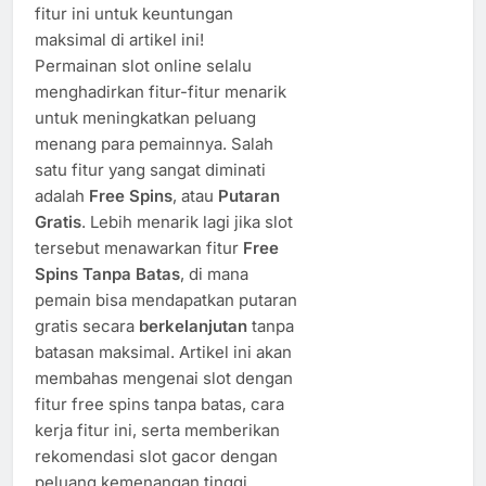
fitur ini untuk keuntungan
maksimal di artikel ini!
Permainan slot online selalu
menghadirkan fitur-fitur menarik
untuk meningkatkan peluang
menang para pemainnya. Salah
satu fitur yang sangat diminati
adalah
Free Spins
, atau
Putaran
Gratis
. Lebih menarik lagi jika slot
tersebut menawarkan fitur
Free
Spins Tanpa Batas
, di mana
pemain bisa mendapatkan putaran
gratis secara
berkelanjutan
tanpa
batasan maksimal. Artikel ini akan
membahas mengenai slot dengan
fitur free spins tanpa batas, cara
kerja fitur ini, serta memberikan
rekomendasi slot gacor dengan
peluang kemenangan tinggi.