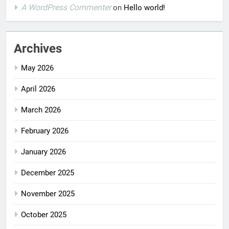
A WordPress Commenter
on
Hello world!
Archives
May 2026
April 2026
March 2026
February 2026
January 2026
December 2025
November 2025
October 2025