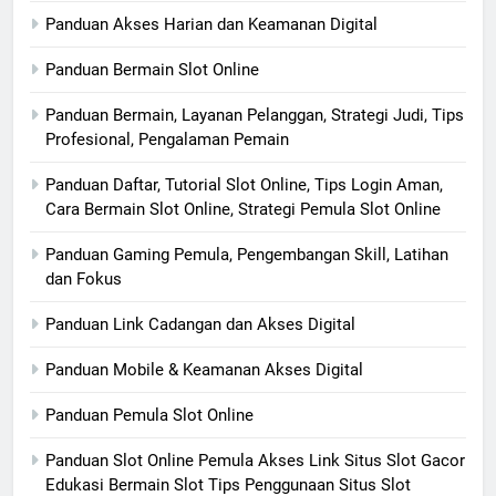
Panduan Akses Harian dan Keamanan Digital
Panduan Bermain Slot Online
Panduan Bermain, Layanan Pelanggan, Strategi Judi, Tips
Profesional, Pengalaman Pemain
Panduan Daftar, Tutorial Slot Online, Tips Login Aman,
Cara Bermain Slot Online, Strategi Pemula Slot Online
Panduan Gaming Pemula, Pengembangan Skill, Latihan
dan Fokus
Panduan Link Cadangan dan Akses Digital
Panduan Mobile & Keamanan Akses Digital
Panduan Pemula Slot Online
Panduan Slot Online Pemula Akses Link Situs Slot Gacor
Edukasi Bermain Slot Tips Penggunaan Situs Slot