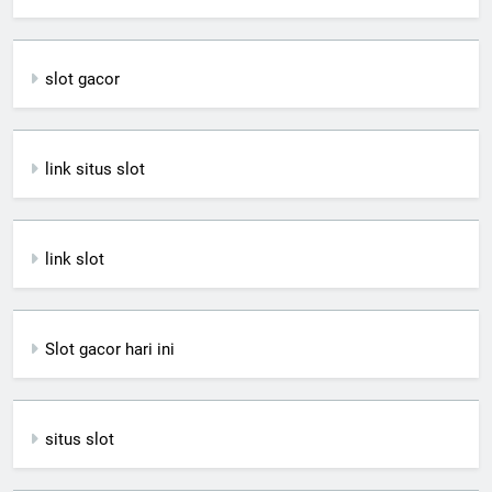
slot gacor
link situs slot
link slot
Slot gacor hari ini
situs slot