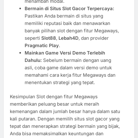
menambah modal.
Bermain di Situs Slot Gacor Terpercaya:
Pastikan Anda bermain di situs yang
memiliki reputasi baik dan menawarkan
banyak pilihan slot dengan fitur Megaways,
seperti
Slot88
,
Lebah4D
, dan provider
Pragmatic Play
.
Mainkan Game Versi Demo Terlebih
Dahulu:
Sebelum bermain dengan uang
asli, coba game dalam versi demo untuk
memahami cara kerja fitur Megaways dan
menentukan strategi yang tepat.
Kesimpulan Slot dengan fitur Megaways
memberikan peluang besar untuk meraih
kemenangan dalam jumlah besar hanya dalam satu
kali putaran. Dengan memilih situs slot gacor yang
tepat dan menerapkan strategi bermain yang bijak,
Anda bisa memaksimalkan keuntungan dan