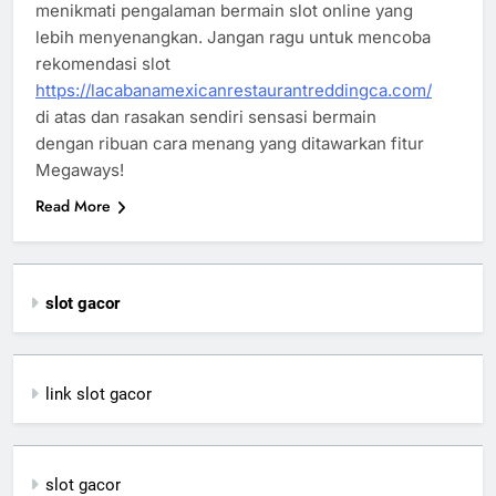
menikmati pengalaman bermain slot online yang
lebih menyenangkan. Jangan ragu untuk mencoba
rekomendasi slot
https://lacabanamexicanrestaurantreddingca.com/
di atas dan rasakan sendiri sensasi bermain
dengan ribuan cara menang yang ditawarkan fitur
Megaways!
Read More
slot gacor
link slot gacor
slot gacor