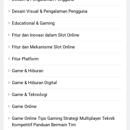
Desain Visual & Pengalaman Pengguna
Educational & Gaming
Fitur dan Inovasi dalam Slot Online
Fitur dan Mekanisme Slot Online
Fitur Platform
Game & Hiburan
Game & Hiburan Digital
Game & Teknologi
Game Online
Game Online Tips Gaming Strategi Multiplayer Teknik
Kompetitif Panduan Bermain Tim