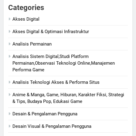
Categories
Akses Digital
Akses Digital & Optimasi Infrastruktur
Analisis Permainan
Analisis Sistem Digital,Studi Platform
Permainan,Observasi Teknologi Online,Manajemen
Performa Game
Analisis Teknologi Akses & Performa Situs
Anime & Manga, Game, Hiburan, Karakter Fiksi, Strategi
& Tips, Budaya Pop, Edukasi Game
Desain & Pengalaman Pengguna
Desain Visual & Pengalaman Pengguna