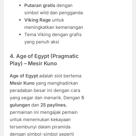
Putaran gratis
dengan
simbol wild dan pengganda
Viking Rage
untuk
meningkatkan kemenangan
Tema Viking dengan grafis
yang penuh aksi
4.
Age of Egypt (Pragmatic
Play) – Mesir Kuno
Age of Egypt
adalah slot bertema
Mesir Kuno
yang menghadirkan
peradaban besar ini dengan cara
yang segar dan menarik. Dengan
5
gulungan
dan
25 paylines
,
permainan ini mengajak pemain
untuk menemukan kekayaan
tersembunyi dalam piramida
dengan simbol-simbol seperti