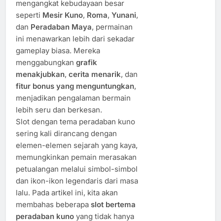
mengangkat kebudayaan besar
seperti
Mesir Kuno
,
Roma
,
Yunani
,
dan
Peradaban Maya
, permainan
ini menawarkan lebih dari sekadar
gameplay biasa. Mereka
menggabungkan
grafik
menakjubkan
,
cerita menarik
, dan
fitur bonus yang menguntungkan
,
menjadikan pengalaman bermain
lebih seru dan berkesan.
Slot dengan tema peradaban kuno
sering kali dirancang dengan
elemen-elemen sejarah yang kaya,
memungkinkan pemain merasakan
petualangan melalui simbol-simbol
dan ikon-ikon legendaris dari masa
lalu. Pada artikel ini, kita akan
membahas beberapa
slot bertema
peradaban kuno
yang tidak hanya