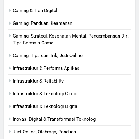
Gaming & Tren Digital
Gaming, Panduan, Keamanan
Gaming, Strategi, Kesehatan Mental, Pengembangan Diri,
Tips Bermain Game
Gaming, Tips dan Trik, Judi Online
Infrastruktur & Performa Aplikasi
Infrastruktur & Reliability
Infrastruktur & Teknologi Cloud
Infrastruktur & Teknologi Digital
Inovasi Digital & Transformasi Teknologi
Judi Online, Olahraga, Panduan