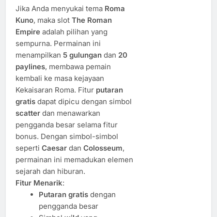
Jika Anda menyukai tema
Roma
Kuno
, maka slot
The Roman
Empire
adalah pilihan yang
sempurna. Permainan ini
menampilkan
5 gulungan
dan
20
paylines
, membawa pemain
kembali ke masa kejayaan
Kekaisaran Roma. Fitur
putaran
gratis
dapat dipicu dengan simbol
scatter
dan menawarkan
pengganda besar selama fitur
bonus. Dengan simbol-simbol
seperti
Caesar
dan
Colosseum
,
permainan ini memadukan elemen
sejarah dan hiburan.
Fitur Menarik
:
Putaran gratis
dengan
pengganda besar