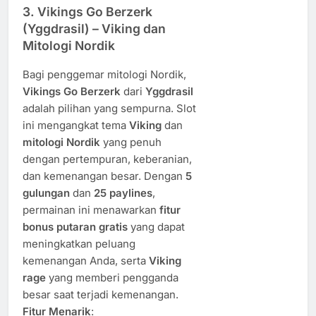
3.
Vikings Go Berzerk
(Yggdrasil) – Viking dan
Mitologi Nordik
Bagi penggemar mitologi Nordik,
Vikings Go Berzerk
dari
Yggdrasil
adalah pilihan yang sempurna. Slot
ini mengangkat tema
Viking
dan
mitologi Nordik
yang penuh
dengan pertempuran, keberanian,
dan kemenangan besar. Dengan
5
gulungan
dan
25 paylines
,
permainan ini menawarkan
fitur
bonus putaran gratis
yang dapat
meningkatkan peluang
kemenangan Anda, serta
Viking
rage
yang memberi pengganda
besar saat terjadi kemenangan.
Fitur Menarik
: