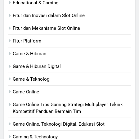
Educational & Gaming
Fitur dan Inovasi dalam Slot Online
Fitur dan Mekanisme Slot Online
Fitur Platform
Game & Hiburan
Game & Hiburan Digital
Game & Teknologi
Game Online
Game Online Tips Gaming Strategi Multiplayer Teknik
Kompetitif Panduan Bermain Tim
Game Online, Teknologi Digital, Edukasi Slot
Gaming & Technology