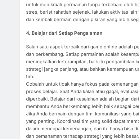
untuk menikmati permainan tanpa terbebani oleh has
stres, beristirahatlah sejenak, lakukan aktivitas l
dan kembali bermain dengan pikiran yang lebih seg
4. Belajar dari Setiap Pengalaman
Salah satu aspek terbaik dari game online adalah p
dan berkembang. Setiap permainan adalah kesemp
meningkatkan keterampilan, baik itu pengambilan k
strategi jangka panjang, atau bahkan kemampuan u
tim.
Cobalah untuk tidak hanya fokus pada kemenangan,
proses belajar. Saat Anda kalah atau gagal, evaluasi
diperbaiki. Belajar dari kesalahan adalah bagian da
membantu Anda berkembang lebih baik sebagai pe
Jika Anda bermain dengan tim, komunikasi yang bai
yang penting. Koordinasi tim yang solid dapat me
dalam mencapai kemenangan, dan itu hanya bisa dic
dan pemahaman terhadap strategi yang lebih besar