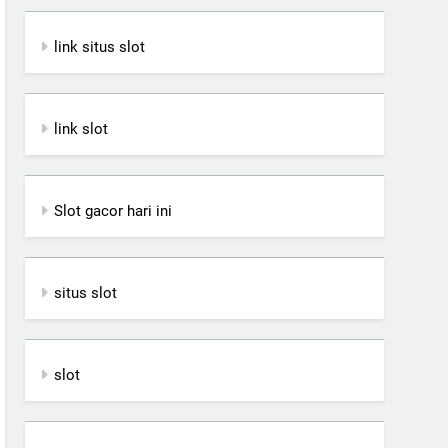
link situs slot
link slot
Slot gacor hari ini
situs slot
slot