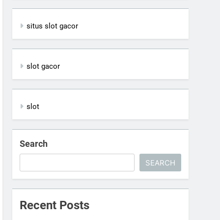
situs slot gacor
slot gacor
slot
Search
SEARCH
Recent Posts