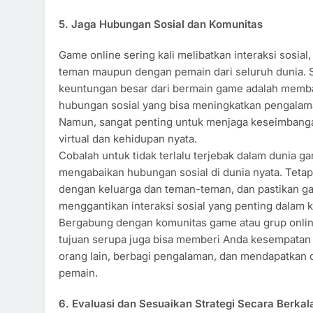
5. Jaga Hubungan Sosial dan Komunitas
Game online sering kali melibatkan interaksi sosial
teman maupun dengan pemain dari seluruh dunia. S
keuntungan besar dari bermain game adalah memb
hubungan sosial yang bisa meningkatkan pengalam
Namun, sangat penting untuk menjaga keseimbang
virtual dan kehidupan nyata.
Cobalah untuk tidak terlalu terjebak dalam dunia 
mengabaikan hubungan sosial di dunia nyata. Teta
dengan keluarga dan teman-teman, dan pastikan g
menggantikan interaksi sosial yang penting dalam 
Bergabung dengan komunitas game atau grup onlin
tujuan serupa juga bisa memberi Anda kesempatan u
orang lain, berbagi pengalaman, dan mendapatkan
pemain.
6. Evaluasi dan Sesuaikan Strategi Secara Berkal