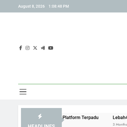
Skip
August 8, 2026
1:08:49 PM
to
content
Mot
Bergabung
guna dalam Satu Platform Terpadu
Lebah4D Alternati
3 Months Ago
HEADLINES