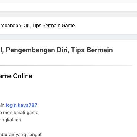
gembangan Diri, Tips Bermain Game
l, Pengembangan Diri, Tips Bermain
ame Online
ain
login kaya787
ap menikmati game
ingkatkan
hiburan yang sangat