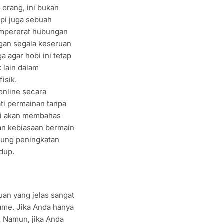
 orang, ini bukan
api juga sebuah
empererat hubungan
gan segala keseruan
 agar hobi ini tetap
lain dalam
isik.
online secara
ti permainan tanpa
ini akan membahas
n kebiasaan bermain
kung peningkatan
dup.
uan yang jelas sangat
ame. Jika Anda hanya
 Namun, jika Anda