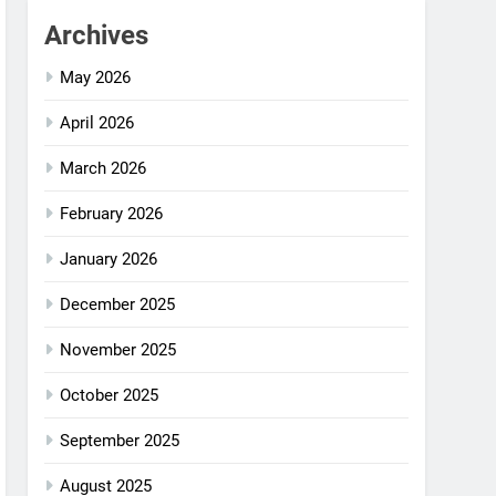
Archives
May 2026
April 2026
March 2026
February 2026
January 2026
December 2025
November 2025
October 2025
September 2025
August 2025