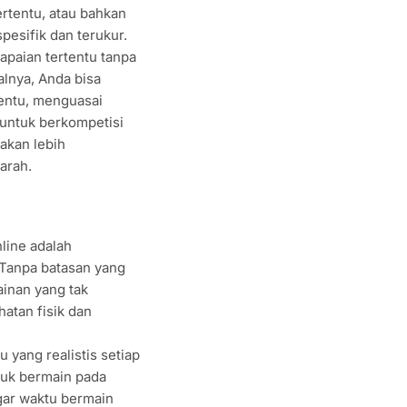
ertentu, atau bahkan
pesifik dan terukur.
paian tertentu tanpa
alnya, Anda bisa
tentu, menguasai
h untuk berkompetisi
akan lebih
arah.
line adalah
 Tanpa batasan yang
ainan yang tak
atan fisik dan
 yang realistis setiap
tuk bermain pada
gar waktu bermain