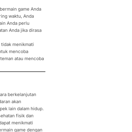
i bermain game Anda
ring waktu, Anda
ain Anda perlu
an Anda jika dirasa
u tidak menikmati
untuk mencoba
n teman atau mencoba
ra berkelanjutan
aran akan
ek lain dalam hidup.
ehatan fisik dan
 dapat menikmati
Bermain game dengan