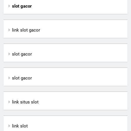
slot gacor
link slot gacor
slot gacor
slot gacor
link situs slot
link slot