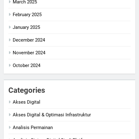
March 2025
February 2025
January 2025
December 2024
November 2024
October 2024
Categories
Akses Digital
Akses Digital & Optimasi Infrastruktur
Analisis Permainan