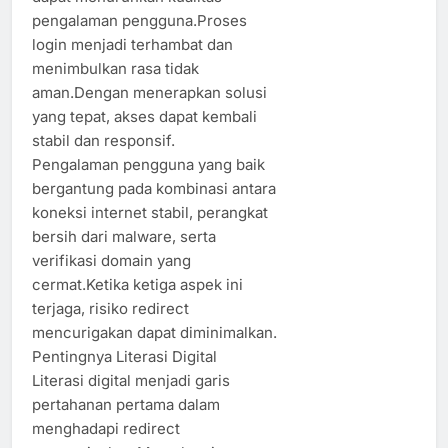
pengalaman pengguna.Proses
login menjadi terhambat dan
menimbulkan rasa tidak
aman.Dengan menerapkan solusi
yang tepat, akses dapat kembali
stabil dan responsif.
Pengalaman pengguna yang baik
bergantung pada kombinasi antara
koneksi internet stabil, perangkat
bersih dari malware, serta
verifikasi domain yang
cermat.Ketika ketiga aspek ini
terjaga, risiko redirect
mencurigakan dapat diminimalkan.
Pentingnya Literasi Digital
Literasi digital menjadi garis
pertahanan pertama dalam
menghadapi redirect