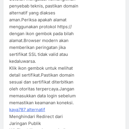
penyebab teknis, pastikan domain
alternatif yang diakses
aman.Periksa apakah alamat
menggunakan protokol https://
dengan ikon gembok pada bilah
alamat.Browser modern akan
memberikan peringatan jika
sertifikat SSL tidak valid atau
kedaluwarsa.
Klik ikon gembok untuk melihat
detail sertifikat.Pastikan domain
sesuai dan sertifikat diterbitkan
oleh otoritas terpercaya.Jangan
memasukkan data login sebelum
memastikan keamanan koneksi.
kaya787 alternatif
Menghindari Redirect dari
Jaringan Publik