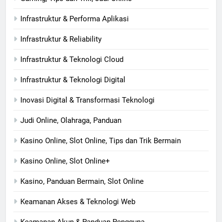
Infrastruktur & Performa Aplikasi
Infrastruktur & Reliability
Infrastruktur & Teknologi Cloud
Infrastruktur & Teknologi Digital
Inovasi Digital & Transformasi Teknologi
Judi Online, Olahraga, Panduan
Kasino Online, Slot Online, Tips dan Trik Bermain
Kasino Online, Slot Online+
Kasino, Panduan Bermain, Slot Online
Keamanan Akses & Teknologi Web