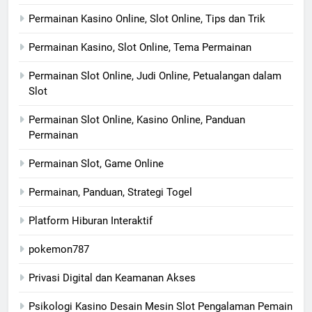
Permainan Kasino Online, Slot Online, Tips dan Trik
Permainan Kasino, Slot Online, Tema Permainan
Permainan Slot Online, Judi Online, Petualangan dalam
Slot
Permainan Slot Online, Kasino Online, Panduan
Permainan
Permainan Slot, Game Online
Permainan, Panduan, Strategi Togel
Platform Hiburan Interaktif
pokemon787
Privasi Digital dan Keamanan Akses
Psikologi Kasino Desain Mesin Slot Pengalaman Pemain