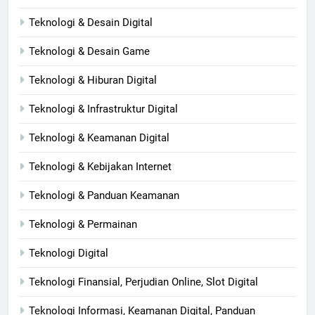
Teknologi & Desain Digital
Teknologi & Desain Game
Teknologi & Hiburan Digital
Teknologi & Infrastruktur Digital
Teknologi & Keamanan Digital
Teknologi & Kebijakan Internet
Teknologi & Panduan Keamanan
Teknologi & Permainan
Teknologi Digital
Teknologi Finansial, Perjudian Online, Slot Digital
Teknologi Informasi, Keamanan Digital, Panduan