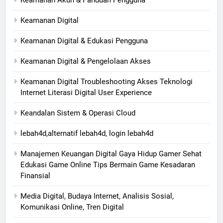
Keamanan Akun & Panduan Pengguna
Keamanan Digital
Keamanan Digital & Edukasi Pengguna
Keamanan Digital & Pengelolaan Akses
Keamanan Digital Troubleshooting Akses Teknologi
Internet Literasi Digital User Experience
Keandalan Sistem & Operasi Cloud
lebah4d,alternatif lebah4d, login lebah4d
Manajemen Keuangan Digital Gaya Hidup Gamer Sehat
Edukasi Game Online Tips Bermain Game Kesadaran
Finansial
Media Digital, Budaya Internet, Analisis Sosial,
Komunikasi Online, Tren Digital