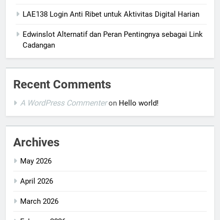
LAE138 Login Anti Ribet untuk Aktivitas Digital Harian
Edwinslot Alternatif dan Peran Pentingnya sebagai Link
Cadangan
Recent Comments
A WordPress Commenter
on
Hello world!
Archives
May 2026
April 2026
March 2026