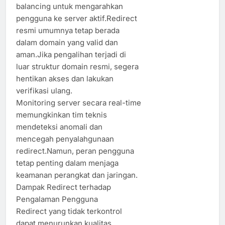
balancing untuk mengarahkan
pengguna ke server aktif.Redirect
resmi umumnya tetap berada
dalam domain yang valid dan
aman.Jika pengalihan terjadi di
luar struktur domain resmi, segera
hentikan akses dan lakukan
verifikasi ulang.
Monitoring server secara real-time
memungkinkan tim teknis
mendeteksi anomali dan
mencegah penyalahgunaan
redirect.Namun, peran pengguna
tetap penting dalam menjaga
keamanan perangkat dan jaringan.
Dampak Redirect terhadap
Pengalaman Pengguna
Redirect yang tidak terkontrol
dapat menurunkan kualitas