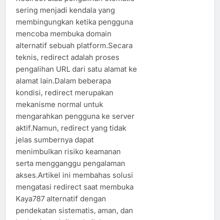
sering menjadi kendala yang
membingungkan ketika pengguna
mencoba membuka domain
alternatif sebuah platform.Secara
teknis, redirect adalah proses
pengalihan URL dari satu alamat ke
alamat lain.Dalam beberapa
kondisi, redirect merupakan
mekanisme normal untuk
mengarahkan pengguna ke server
aktif.Namun, redirect yang tidak
jelas sumbernya dapat
menimbulkan risiko keamanan
serta mengganggu pengalaman
akses.Artikel ini membahas solusi
mengatasi redirect saat membuka
Kaya787 alternatif dengan
pendekatan sistematis, aman, dan