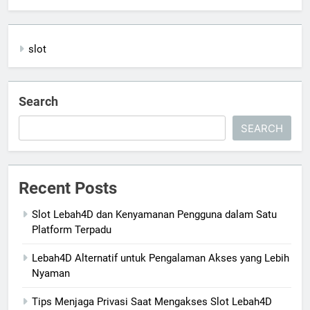
slot
Search
SEARCH
Recent Posts
Slot Lebah4D dan Kenyamanan Pengguna dalam Satu
Platform Terpadu
Lebah4D Alternatif untuk Pengalaman Akses yang Lebih
Nyaman
Tips Menjaga Privasi Saat Mengakses Slot Lebah4D