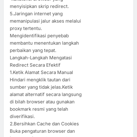
menyisipkan skrip redirect.
5.Jaringan internet yang
memanipulasi jalur akses melalui
proxy tertentu.
Mengidentifikasi penyebab
membantu menentukan langkah
perbaikan yang tepat.
Langkah-Langkah Mengatasi
Redirect Secara Efektif
1.Ketik Alamat Secara Manual
Hindari mengklik tautan dari
sumber yang tidak jelas.Ketik
alamat alternatif secara langsung
di bilah browser atau gunakan
bookmark resmi yang telah
diverifikasi.
2.Bersihkan Cache dan Cookies
Buka pengaturan browser dan