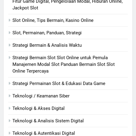
Fitur Game Digital, Pengelolaan Modal, Hiburan Online,
Jackpot Slot
Slot Online, Tips Bermain, Kasino Online
Slot, Permainan, Panduan, Strategi
Strategi Bermain & Analisis Waktu
Strategi Bermain Slot Slot Online untuk Pemula
Manajemen Modal Slot Panduan Bermain Slot Slot
Online Terpercaya
Strategi Permainan Slot & Edukasi Data Game
Teknologi / Keamanan Siber
Teknologi & Akses Digital
Teknologi & Analisis Sistem Digital
Teknologi & Autentikasi Digital