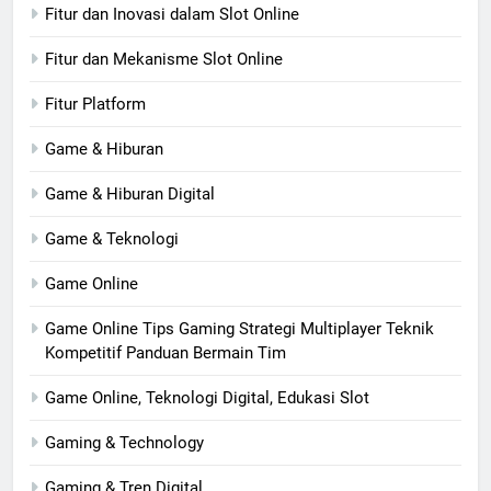
Fitur dan Inovasi dalam Slot Online
Fitur dan Mekanisme Slot Online
Fitur Platform
Game & Hiburan
Game & Hiburan Digital
Game & Teknologi
Game Online
Game Online Tips Gaming Strategi Multiplayer Teknik
Kompetitif Panduan Bermain Tim
Game Online, Teknologi Digital, Edukasi Slot
Gaming & Technology
Gaming & Tren Digital