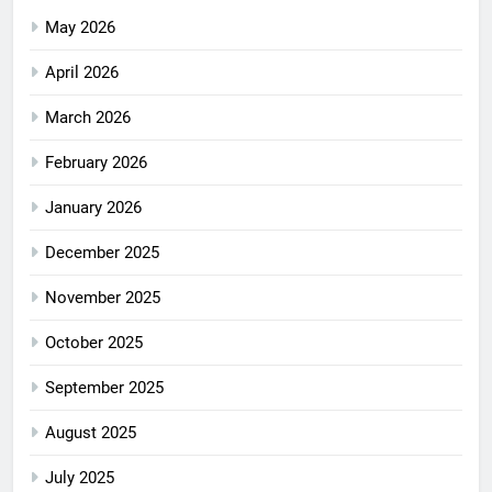
May 2026
April 2026
March 2026
February 2026
January 2026
December 2025
November 2025
October 2025
September 2025
August 2025
July 2025