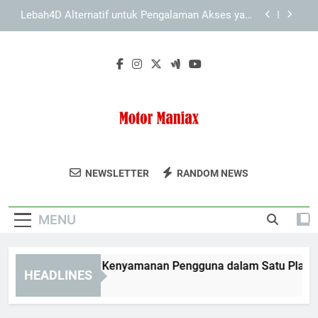
Skip
Tips Menjaga Privasi Saat Mengakses Slot
to
Lebah4D
content
LAE138 Login Anti Ribet untuk Aktivitas Digital
Harian
Slot Lebah4D dan Kenyamanan Pengguna dalam
Satu Platform Terpadu
Lebah4D Alternatif untuk Pengalaman Akses yang
Lebih Nyaman
Tips Menjaga Privasi Saat Mengakses Slot
Lebah4D
Motor Maniax
Bergabunglah Dengan Komunitas Pecinta
LAE138 Login Anti Ribet untuk Aktivitas Digital
NEWSLETTER
RANDOM NEWS
Harian
Motor Di Motor Maniax.
MENU
lot Lebah4D dan Kenyamanan Pengguna dalam Satu Platform 
HEADLINES
Months Ago