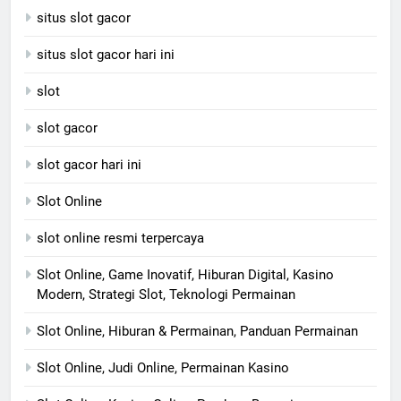
situs slot gacor
situs slot gacor hari ini
slot
slot gacor
slot gacor hari ini
Slot Online
slot online resmi terpercaya
Slot Online, Game Inovatif, Hiburan Digital, Kasino
Modern, Strategi Slot, Teknologi Permainan
Slot Online, Hiburan & Permainan, Panduan Permainan
Slot Online, Judi Online, Permainan Kasino