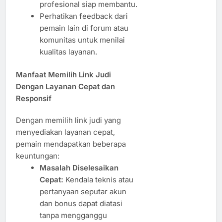
profesional siap membantu.
Perhatikan feedback dari
pemain lain di forum atau
komunitas untuk menilai
kualitas layanan.
Manfaat Memilih Link Judi
Dengan Layanan Cepat dan
Responsif
Dengan memilih link judi yang
menyediakan layanan cepat,
pemain mendapatkan beberapa
keuntungan:
Masalah Diselesaikan
Cepat:
Kendala teknis atau
pertanyaan seputar akun
dan bonus dapat diatasi
tanpa mengganggu