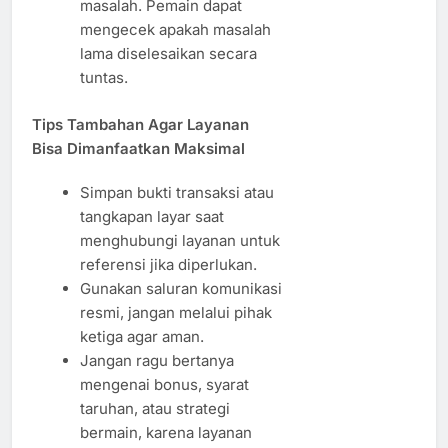
masalah. Pemain dapat
mengecek apakah masalah
lama diselesaikan secara
tuntas.
Tips Tambahan Agar Layanan
Bisa Dimanfaatkan Maksimal
Simpan bukti transaksi atau
tangkapan layar saat
menghubungi layanan untuk
referensi jika diperlukan.
Gunakan saluran komunikasi
resmi, jangan melalui pihak
ketiga agar aman.
Jangan ragu bertanya
mengenai bonus, syarat
taruhan, atau strategi
bermain, karena layanan