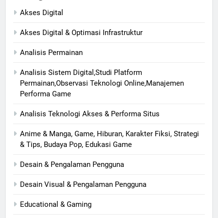
Akses Digital
Akses Digital & Optimasi Infrastruktur
Analisis Permainan
Analisis Sistem Digital,Studi Platform
Permainan,Observasi Teknologi Online,Manajemen
Performa Game
Analisis Teknologi Akses & Performa Situs
Anime & Manga, Game, Hiburan, Karakter Fiksi, Strategi
& Tips, Budaya Pop, Edukasi Game
Desain & Pengalaman Pengguna
Desain Visual & Pengalaman Pengguna
Educational & Gaming