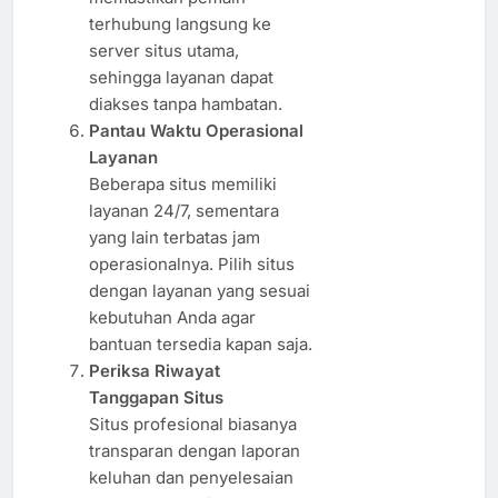
terhubung langsung ke
server situs utama,
sehingga layanan dapat
diakses tanpa hambatan.
Pantau Waktu Operasional
Layanan
Beberapa situs memiliki
layanan 24/7, sementara
yang lain terbatas jam
operasionalnya. Pilih situs
dengan layanan yang sesuai
kebutuhan Anda agar
bantuan tersedia kapan saja.
Periksa Riwayat
Tanggapan Situs
Situs profesional biasanya
transparan dengan laporan
keluhan dan penyelesaian