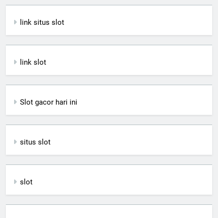
link situs slot
link slot
Slot gacor hari ini
situs slot
slot