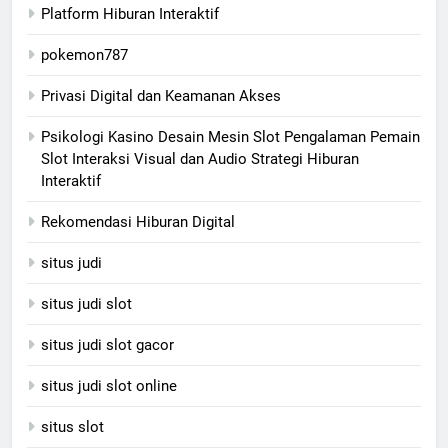
Platform Hiburan Interaktif
pokemon787
Privasi Digital dan Keamanan Akses
Psikologi Kasino Desain Mesin Slot Pengalaman Pemain
Slot Interaksi Visual dan Audio Strategi Hiburan
Interaktif
Rekomendasi Hiburan Digital
situs judi
situs judi slot
situs judi slot gacor
situs judi slot online
situs slot