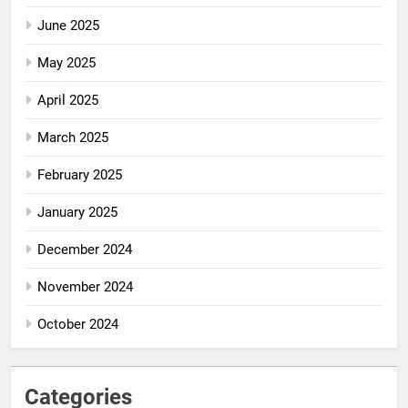
June 2025
May 2025
April 2025
March 2025
February 2025
January 2025
December 2024
November 2024
October 2024
Categories