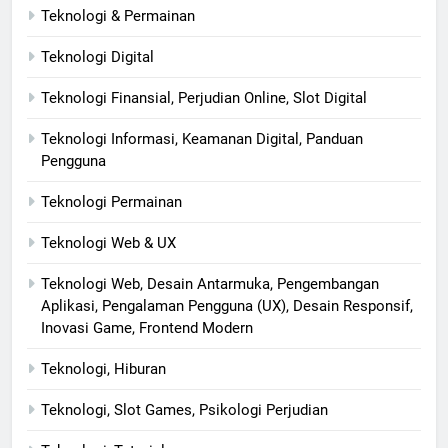
Teknologi & Permainan
Teknologi Digital
Teknologi Finansial, Perjudian Online, Slot Digital
Teknologi Informasi, Keamanan Digital, Panduan
Pengguna
Teknologi Permainan
Teknologi Web & UX
Teknologi Web, Desain Antarmuka, Pengembangan
Aplikasi, Pengalaman Pengguna (UX), Desain Responsif,
Inovasi Game, Frontend Modern
Teknologi, Hiburan
Teknologi, Slot Games, Psikologi Perjudian