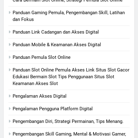
Panduan Gaming Pemula, Pengembangan Skill, Latihan
dan Fokus
Panduan Link Cadangan dan Akses Digital
Panduan Mobile & Keamanan Akses Digital
Panduan Pemula Slot Online
Panduan Slot Online Pemula Akses Link Situs Slot Gacor
Edukasi Bermain Slot Tips Penggunaan Situs Slot
Keamanan Akses Slot
Pengalaman Akses Digital
Pengalaman Pengguna Platform Digital
Pengembangan Diri, Strategi Permainan, Tips Menang.
Pengembangan Skill Gaming, Mental & Motivasi Gamer,