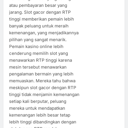
atau pembayaran besar yang
jarang. Slot gacor dengan RTP
tinggi memberikan pemain lebih
banyak peluang untuk meraih
kemenangan, yang menjadikannya
pilihan yang sangat menarik.
Pemain kasino online lebih
cenderung memilih slot yang
menawarkan RTP tinggi karena
mesin tersebut menawarkan
pengalaman bermain yang lebih
memuaskan. Mereka tahu bahwa
meskipun slot gacor dengan RTP
tinggi tidak menjamin kemenangan
setiap kali berputar, peluang
mereka untuk mendapatkan
kemenangan lebih besar tetap
lebih tinggi dibandingkan dengan