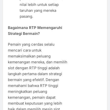
nilai lebih untuk setiap
taruhan yang mereka
pasang.
Bagaimana RTP Memengaruhi
Strategi Bermain?
Pemain yang cerdas selalu
mencari cara untuk
memaksimalkan peluang
kemenangan mereka, dan memilih
slot dengan RTP tinggi adalah
langkah pertama dalam strategi
bermain yang efektif. Dengan
memahami bahwa RTP tinggi
meningkatkan peluang
kemenangan, pemain dapat
membuat keputusan yang lebih
baik dalam memilih mesin slot