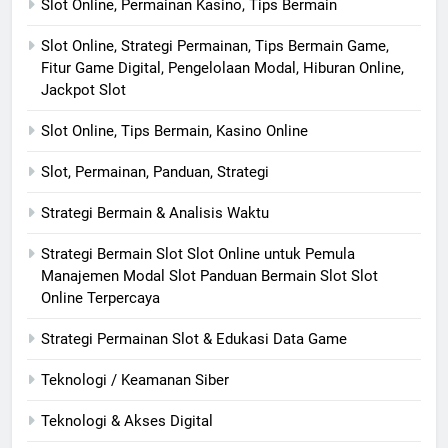
Slot Online, Permainan Kasino, Tips Bermain
Slot Online, Strategi Permainan, Tips Bermain Game,
Fitur Game Digital, Pengelolaan Modal, Hiburan Online,
Jackpot Slot
Slot Online, Tips Bermain, Kasino Online
Slot, Permainan, Panduan, Strategi
Strategi Bermain & Analisis Waktu
Strategi Bermain Slot Slot Online untuk Pemula
Manajemen Modal Slot Panduan Bermain Slot Slot
Online Terpercaya
Strategi Permainan Slot & Edukasi Data Game
Teknologi / Keamanan Siber
Teknologi & Akses Digital