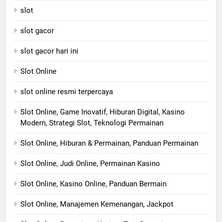
slot
slot gacor
slot gacor hari ini
Slot Online
slot online resmi terpercaya
Slot Online, Game Inovatif, Hiburan Digital, Kasino
Modern, Strategi Slot, Teknologi Permainan
Slot Online, Hiburan & Permainan, Panduan Permainan
Slot Online, Judi Online, Permainan Kasino
Slot Online, Kasino Online, Panduan Bermain
Slot Online, Manajemen Kemenangan, Jackpot