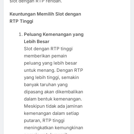
slot dengan RTP rendah.
Keuntungan Memilih Slot dengan
RTP Tinggi
Peluang Kemenangan yang
Lebih Besar
Slot dengan RTP tinggi
memberikan pemain
peluang yang lebih besar
untuk menang. Dengan RTP
yang lebih tinggi, semakin
banyak taruhan yang
dipasang akan dikembalikan
dalam bentuk kemenangan.
Meskipun tidak ada jaminan
kemenangan dalam setiap
putaran, RTP tinggi
meningkatkan kemungkinan