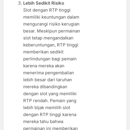
Lebih Sedikit Risiko
Slot dengan RTP tinggi
memiliki keuntungan dalam
mengurangi risiko kerugian
besar. Meskipun permainan
slot tetap mengandalkan
keberuntungan, RTP tinggi
memberikan sedikit
perlindungan bagi pemain
karena mereka akan
menerima pengembalian
lebih besar dari taruhan
mereka dibandingkan
dengan slot yang memiliki
RTP rendah. Pemain yang
lebih bijak memilih slot
dengan RTP tinggi karena
mereka tahu bahwa
permainan ini memberikan