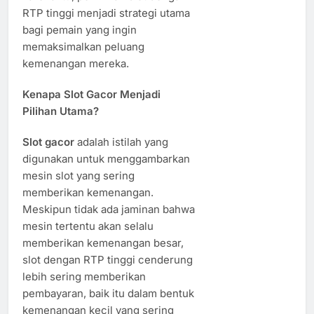
RTP tinggi menjadi strategi utama
bagi pemain yang ingin
memaksimalkan peluang
kemenangan mereka.
Kenapa Slot Gacor Menjadi
Pilihan Utama?
Slot gacor
adalah istilah yang
digunakan untuk menggambarkan
mesin slot yang sering
memberikan kemenangan.
Meskipun tidak ada jaminan bahwa
mesin tertentu akan selalu
memberikan kemenangan besar,
slot dengan RTP tinggi cenderung
lebih sering memberikan
pembayaran, baik itu dalam bentuk
kemenangan kecil yang sering