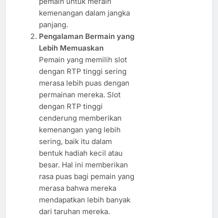
pemain untuk meraih
kemenangan dalam jangka
panjang.
Pengalaman Bermain yang
Lebih Memuaskan
Pemain yang memilih slot
dengan RTP tinggi sering
merasa lebih puas dengan
permainan mereka. Slot
dengan RTP tinggi
cenderung memberikan
kemenangan yang lebih
sering, baik itu dalam
bentuk hadiah kecil atau
besar. Hal ini memberikan
rasa puas bagi pemain yang
merasa bahwa mereka
mendapatkan lebih banyak
dari taruhan mereka.