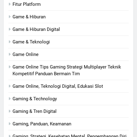
Fitur Platform
Game & Hiburan
Game & Hiburan Digital
Game & Teknologi
Game Online
Game Online Tips Gaming Strategi Multiplayer Teknik
Kompetitif Panduan Bermain Tim
Game Online, Teknologi Digital, Edukasi Slot
Gaming & Technology
Gaming & Tren Digital
Gaming, Panduan, Keamanan
Gaming, Strategi, Kesehatan Mental, Pengembangan Diri,