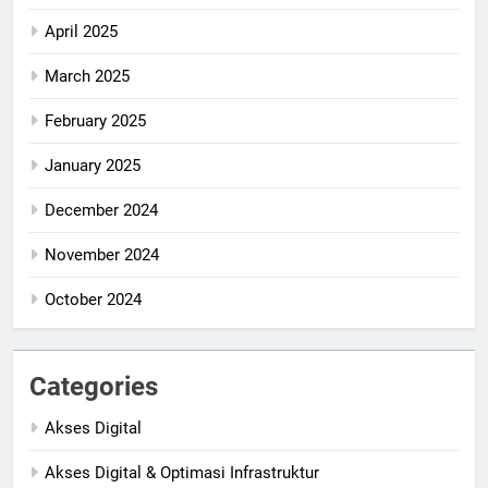
April 2025
March 2025
February 2025
January 2025
December 2024
November 2024
October 2024
Categories
Akses Digital
Akses Digital & Optimasi Infrastruktur