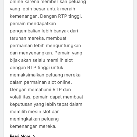
online karena memberikan peluang
yang lebih besar untuk meraih
kemenangan. Dengan RTP tinggi,
pemain mendapatkan
pengembalian lebih banyak dari
taruhan mereka, membuat
permainan lebih menguntungkan
dan menyenangkan. Pemain yang
bijak akan selalu memilih slot
dengan RTP tinggi untuk
memaksimalkan peluang mereka
dalam permainan slot online.
Dengan memahami RTP dan
volatilitas, pemain dapat membuat
keputusan yang lebih tepat dalam
memilih mesin slot dan
meningkatkan peluang
kemenangan mereka.
Read More