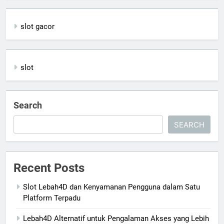
slot gacor
slot
Search
SEARCH
Recent Posts
Slot Lebah4D dan Kenyamanan Pengguna dalam Satu
Platform Terpadu
Lebah4D Alternatif untuk Pengalaman Akses yang Lebih