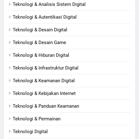
Teknologi & Analisis Sistem Digital
Teknologi & Autentikasi Digital
Teknologi & Desain Digital
Teknologi & Desain Game
Teknologi & Hiburan Digital
Teknologi & Infrastruktur Digital
Teknologi & Keamanan Digital
Teknologi & Kebijakan Internet
Teknologi & Panduan Keamanan
Teknologi & Permainan
Teknologi Digital