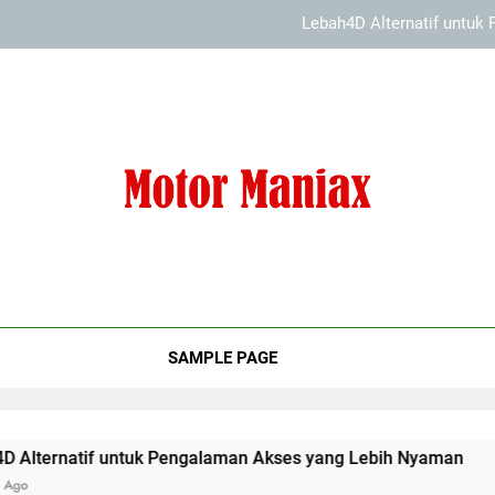
Lebah4D Alternatif untu
Tips Menjaga
LAE138 Login An
Slot Lebah4D dan Kenyamanan P
Lebah4D Alternatif untu
Tips Menjaga
or Maniax
lah Dengan Komunitas Pecinta Motor Di Motor Maniax.
LAE138 Login An
SAMPLE PAGE
f untuk Pengalaman Akses yang Lebih Nyaman
Tips Men
3 Months A