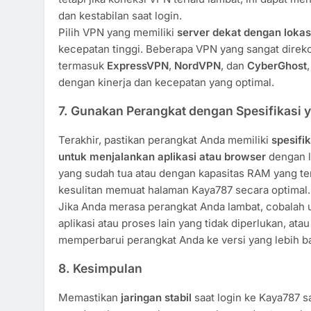
dan kestabilan saat login.
Pilih VPN yang memiliki
server dekat dengan lokas
kecepatan tinggi. Beberapa VPN yang sangat dire
termasuk
ExpressVPN
,
NordVPN
, dan
CyberGhost
dengan kinerja dan kecepatan yang optimal.
7. Gunakan Perangkat dengan Spesifikasi
Terakhir, pastikan perangkat Anda memiliki
spesifi
untuk menjalankan aplikasi atau browser
dengan l
yang sudah tua atau dengan kapasitas RAM yang t
kesulitan memuat halaman Kaya787 secara optimal.
Jika Anda merasa perangkat Anda lambat, cobalah
aplikasi atau proses lain yang tidak diperlukan, at
memperbarui perangkat Anda ke versi yang lebih b
8. Kesimpulan
Memastikan
jaringan stabil
saat login ke Kaya787 s