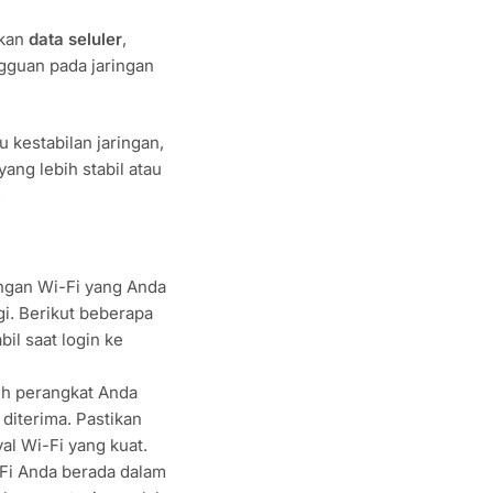
akan
data seluler
,
ngguan pada jaringan
kestabilan jaringan,
ng lebih stabil atau
.
ingan Wi-Fi yang Anda
gi. Berikut beberapa
il saat login ke
uh perangkat Anda
 diterima. Pastikan
al Wi-Fi yang kuat.
-Fi Anda berada dalam