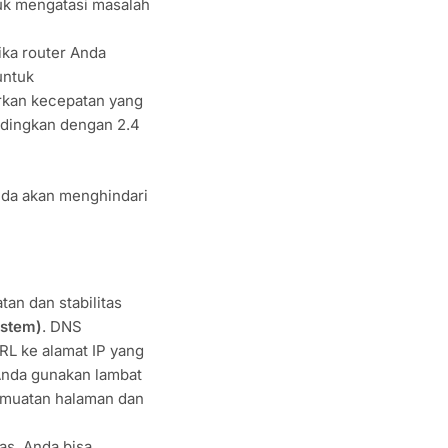
ntuk mengatasi masalah
Jika router Anda
untuk
kan kecepatan yang
andingkan dengan 2.4
nda akan menghindari
an dan stabilitas
stem)
. DNS
L ke alamat IP yang
Anda gunakan lambat
pemuatan halaman dan
as, Anda bisa