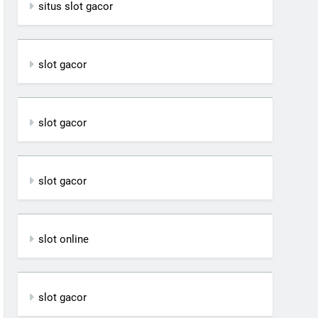
situs slot gacor
slot gacor
slot gacor
slot gacor
slot online
slot gacor