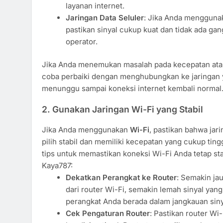
layanan internet.
Jaringan Data Seluler
: Jika Anda menggun
pastikan sinyal cukup kuat dan tidak ada ga
operator.
Jika Anda menemukan masalah pada kecepatan atau 
coba perbaiki dengan menghubungkan ke jaringan ya
menunggu sampai koneksi internet kembali normal
2. Gunakan Jaringan Wi-Fi yang Stabil
Jika Anda menggunakan
Wi-Fi
, pastikan bahwa jar
pilih stabil dan memiliki kecepatan yang cukup ting
tips untuk memastikan koneksi Wi-Fi Anda tetap stab
Kaya787:
Dekatkan Perangkat ke Router
: Semakin ja
dari router Wi-Fi, semakin lemah sinyal yang
perangkat Anda berada dalam jangkauan siny
Cek Pengaturan Router
: Pastikan router Wi