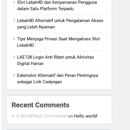
Slot Lebah4D dan Kenyamanan Pengguna
dalam Satu Platform Terpadu
Lebah4D Alternatif untuk Pengalaman Akses
yang Lebih Nyaman
Tips Menjaga Privasi Saat Mengakses Slot
Lebah4D
LAE138 Login Anti Ribet untuk Aktivitas
Digital Harian
Edwinslot Alternatif dan Peran Pentingnya
sebagai Link Cadangan
Recent Comments
A WordPress Commenter
on
Hello world!