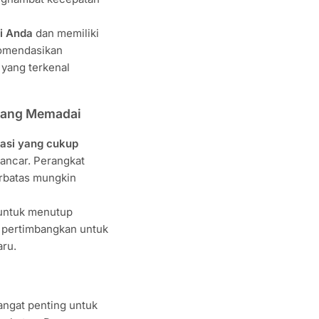
i Anda
dan memiliki
komendasikan
, yang terkenal
 yang Memadai
kasi yang cukup
ancar. Perangkat
erbatas mungkin
 untuk menutup
au pertimbangkan untuk
aru.
angat penting untuk