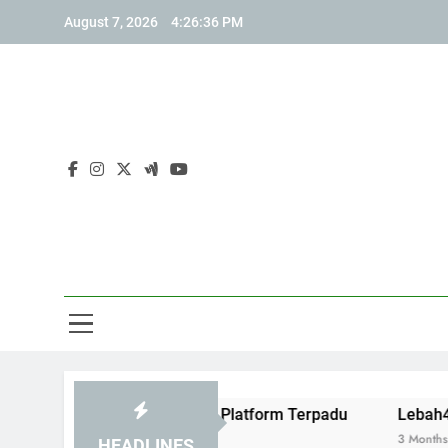
Skip
August 7, 2026
4:26:37 PM
to
content
Mot
Bergabung
gguna dalam Satu Platform Terpadu
Lebah4D Alternati
3 Months Ago
HEADLINES