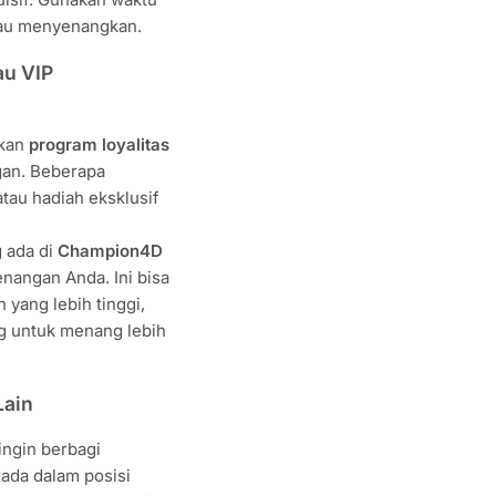
atau menyenangkan.
au VIP
tkan
program loyalitas
gan. Beberapa
au hadiah eksklusif
g ada di
Champion4D
nangan Anda. Ini bisa
yang lebih tinggi,
g untuk menang lebih
Lain
ngin berbagi
ada dalam posisi