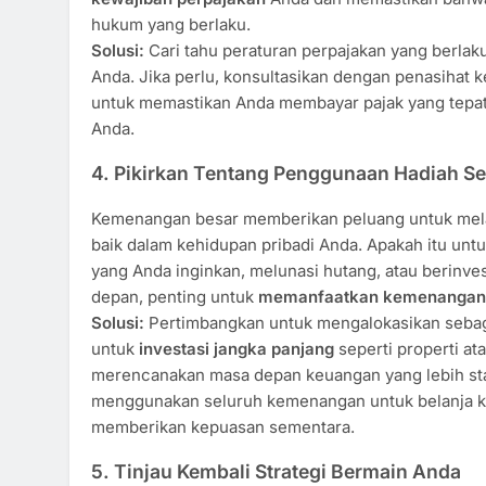
hukum yang berlaku.
Solusi:
Cari tahu peraturan perpajakan yang berlaku
Anda. Jika perlu, konsultasikan dengan penasihat 
untuk memastikan Anda membayar pajak yang tepa
Anda.
4.
Pikirkan Tentang Penggunaan Hadiah Se
Kemenangan besar memberikan peluang untuk mel
baik dalam kehidupan pribadi Anda. Apakah itu unt
yang Anda inginkan, melunasi hutang, atau berinve
depan, penting untuk
memanfaatkan kemenangan 
Solusi:
Pertimbangkan untuk mengalokasikan seba
untuk
investasi jangka panjang
seperti properti at
merencanakan masa depan keuangan yang lebih stab
menggunakan seluruh kemenangan untuk belanja k
memberikan kepuasan sementara.
5.
Tinjau Kembali Strategi Bermain Anda