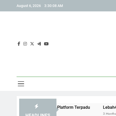
Skip
August 6, 2026
3:30:09 AM
to
content
Mot
Bergabung
guna dalam Satu Platform Terpadu
Lebah4D Alternati
3 Months Ago
HEADLINES