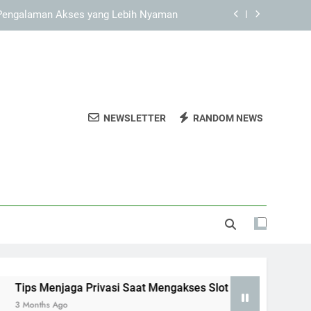
k Pengalaman Akses yang Lebih Nyaman
 Privasi Saat Mengakses Slot Lebah4D
ti Ribet untuk Aktivitas Digital Harian
engguna dalam Satu Platform Terpadu
NEWSLETTER
RANDOM NEWS
k Pengalaman Akses yang Lebih Nyaman
 Privasi Saat Mengakses Slot Lebah4D
ti Ribet untuk Aktivitas Digital Harian
aga Privasi Saat Mengakses Slot Lebah4D
LAE138 Login 
o
3 Months Ago