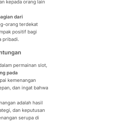
an kepada orang lain
gian dari
g-orang terdekat
pak positif bagi
 pribadi.
untungan
alam permainan slot,
ung pada
mpai kemenangan
pan, dan ingat bahwa
nangan adalah hasil
ategi, dan keputusan
enangan serupa di