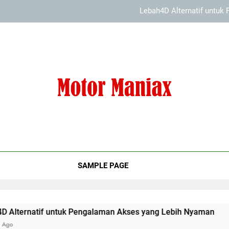
Lebah4D Alternatif untu
Tips Menjaga
LAE138 Login An
Slot Lebah4D dan Kenyamanan P
Lebah4D Alternatif untu
Tips Menjaga
or Maniax
lah Dengan Komunitas Pecinta Motor Di Motor Maniax.
LAE138 Login An
SAMPLE PAGE
f untuk Pengalaman Akses yang Lebih Nyaman
Tips Menj
3 Months Ag