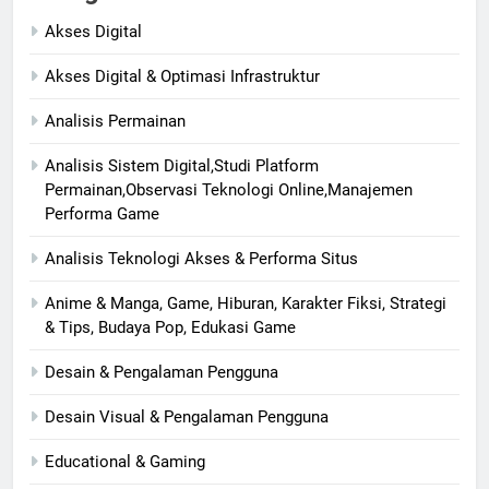
Akses Digital
Akses Digital & Optimasi Infrastruktur
Analisis Permainan
Analisis Sistem Digital,Studi Platform
Permainan,Observasi Teknologi Online,Manajemen
Performa Game
Analisis Teknologi Akses & Performa Situs
Anime & Manga, Game, Hiburan, Karakter Fiksi, Strategi
& Tips, Budaya Pop, Edukasi Game
Desain & Pengalaman Pengguna
Desain Visual & Pengalaman Pengguna
Educational & Gaming