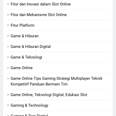
Fitur dan Inovasi dalam Slot Online
Fitur dan Mekanisme Slot Online
Fitur Platform
Game & Hiburan
Game & Hiburan Digital
Game & Teknologi
Game Online
Game Online Tips Gaming Strategi Multiplayer Teknik
Kompetitif Panduan Bermain Tim
Game Online, Teknologi Digital, Edukasi Slot
Gaming & Technology