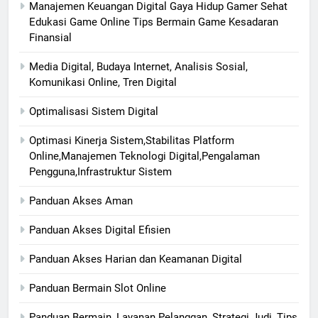
Manajemen Keuangan Digital Gaya Hidup Gamer Sehat
Edukasi Game Online Tips Bermain Game Kesadaran
Finansial
Media Digital, Budaya Internet, Analisis Sosial,
Komunikasi Online, Tren Digital
Optimalisasi Sistem Digital
Optimasi Kinerja Sistem,Stabilitas Platform
Online,Manajemen Teknologi Digital,Pengalaman
Pengguna,Infrastruktur Sistem
Panduan Akses Aman
Panduan Akses Digital Efisien
Panduan Akses Harian dan Keamanan Digital
Panduan Bermain Slot Online
Panduan Bermain, Layanan Pelanggan, Strategi Judi, Tips