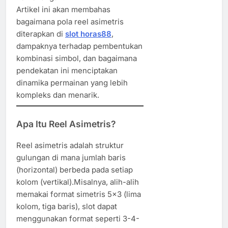
Artikel ini akan membahas
bagaimana pola reel asimetris
diterapkan di
slot horas88
,
dampaknya terhadap pembentukan
kombinasi simbol, dan bagaimana
pendekatan ini menciptakan
dinamika permainan yang lebih
kompleks dan menarik.
Apa Itu Reel Asimetris?
Reel asimetris adalah struktur
gulungan di mana jumlah baris
(horizontal) berbeda pada setiap
kolom (vertikal).Misalnya, alih-alih
memakai format simetris 5×3 (lima
kolom, tiga baris), slot dapat
menggunakan format seperti 3-4-