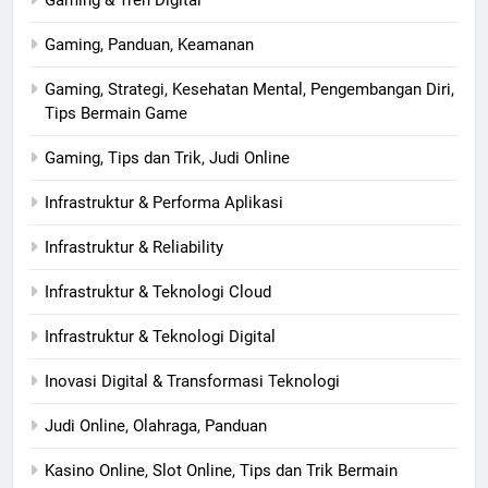
Gaming & Tren Digital
Gaming, Panduan, Keamanan
Gaming, Strategi, Kesehatan Mental, Pengembangan Diri,
Tips Bermain Game
Gaming, Tips dan Trik, Judi Online
Infrastruktur & Performa Aplikasi
Infrastruktur & Reliability
Infrastruktur & Teknologi Cloud
Infrastruktur & Teknologi Digital
Inovasi Digital & Transformasi Teknologi
Judi Online, Olahraga, Panduan
Kasino Online, Slot Online, Tips dan Trik Bermain