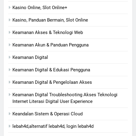
Kasino Online, Slot Online+
Kasino, Panduan Bermain, Slot Online
Keamanan Akses & Teknologi Web
Keamanan Akun & Panduan Pengguna
Keamanan Digital
Keamanan Digital & Edukasi Pengguna
Keamanan Digital & Pengelolaan Akses
Keamanan Digital Troubleshooting Akses Teknologi
Internet Literasi Digital User Experience
Keandalan Sistem & Operasi Cloud
lebah4d,alternatif lebah4d, login lebah4d