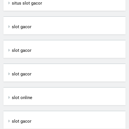
situs slot gacor
slot gacor
slot gacor
slot gacor
slot online
slot gacor