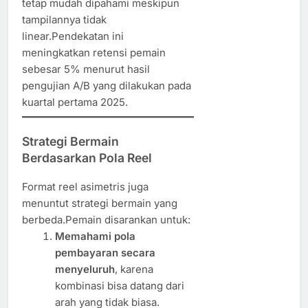
tetap mudah dipahami meskipun
tampilannya tidak
linear.Pendekatan ini
meningkatkan retensi pemain
sebesar 5% menurut hasil
pengujian A/B yang dilakukan pada
kuartal pertama 2025.
Strategi Bermain
Berdasarkan Pola Reel
Format reel asimetris juga
menuntut strategi bermain yang
berbeda.Pemain disarankan untuk:
Memahami pola
pembayaran secara
menyeluruh
, karena
kombinasi bisa datang dari
arah yang tidak biasa.