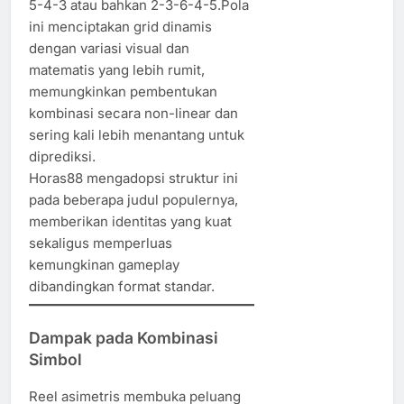
5-4-3 atau bahkan 2-3-6-4-5.Pola
ini menciptakan grid dinamis
dengan variasi visual dan
matematis yang lebih rumit,
memungkinkan pembentukan
kombinasi secara non-linear dan
sering kali lebih menantang untuk
diprediksi.
Horas88 mengadopsi struktur ini
pada beberapa judul populernya,
memberikan identitas yang kuat
sekaligus memperluas
kemungkinan gameplay
dibandingkan format standar.
Dampak pada Kombinasi
Simbol
Reel asimetris membuka peluang