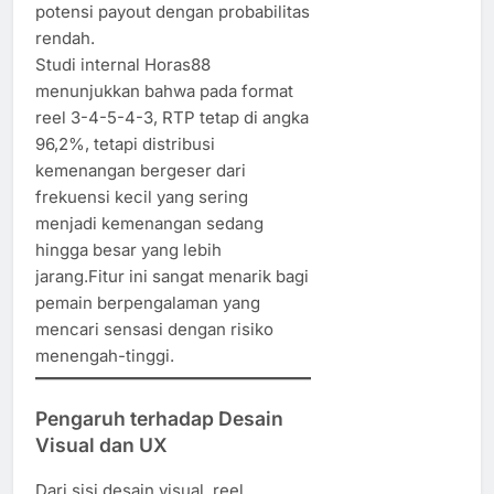
potensi payout dengan probabilitas
rendah.
Studi internal Horas88
menunjukkan bahwa pada format
reel 3-4-5-4-3, RTP tetap di angka
96,2%, tetapi distribusi
kemenangan bergeser dari
frekuensi kecil yang sering
menjadi kemenangan sedang
hingga besar yang lebih
jarang.Fitur ini sangat menarik bagi
pemain berpengalaman yang
mencari sensasi dengan risiko
menengah-tinggi.
Pengaruh terhadap Desain
Visual dan UX
Dari sisi desain visual, reel