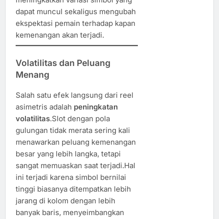
dapat muncul sekaligus mengubah
ekspektasi pemain terhadap kapan
kemenangan akan terjadi.
Volatilitas dan Peluang
Menang
Salah satu efek langsung dari reel
asimetris adalah
peningkatan
volatilitas
.Slot dengan pola
gulungan tidak merata sering kali
menawarkan peluang kemenangan
besar yang lebih langka, tetapi
sangat memuaskan saat terjadi.Hal
ini terjadi karena simbol bernilai
tinggi biasanya ditempatkan lebih
jarang di kolom dengan lebih
banyak baris, menyeimbangkan