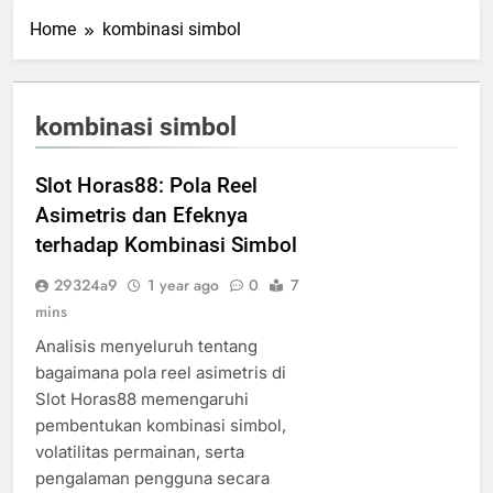
Home
kombinasi simbol
kombinasi simbol
Slot Horas88: Pola Reel
Asimetris dan Efeknya
terhadap Kombinasi Simbol
29324a9
1 year ago
0
7
mins
Analisis menyeluruh tentang
bagaimana pola reel asimetris di
Slot Horas88 memengaruhi
pembentukan kombinasi simbol,
volatilitas permainan, serta
pengalaman pengguna secara