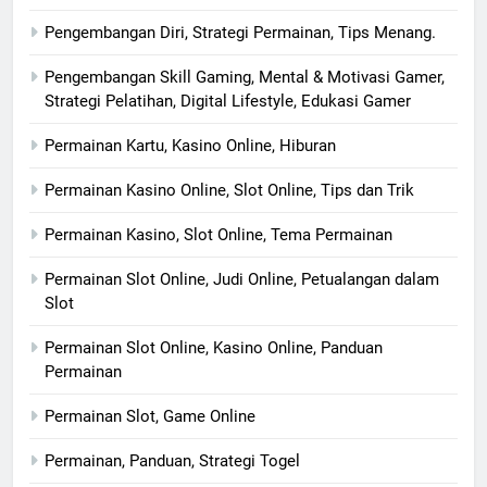
Pengembangan Diri, Strategi Permainan, Tips Menang.
Pengembangan Skill Gaming, Mental & Motivasi Gamer,
Strategi Pelatihan, Digital Lifestyle, Edukasi Gamer
Permainan Kartu, Kasino Online, Hiburan
Permainan Kasino Online, Slot Online, Tips dan Trik
Permainan Kasino, Slot Online, Tema Permainan
Permainan Slot Online, Judi Online, Petualangan dalam
Slot
Permainan Slot Online, Kasino Online, Panduan
Permainan
Permainan Slot, Game Online
Permainan, Panduan, Strategi Togel