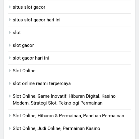
situs slot gacor
situs slot gacor hari ini
slot
slot gacor
slot gacor hari ini
Slot Online
slot online resmi terpercaya
Slot Online, Game Inovatif, Hiburan Digital, Kasino
Modern, Strategi Slot, Teknologi Permainan
Slot Online, Hiburan & Permainan, Panduan Permainan
Slot Online, Judi Online, Permainan Kasino