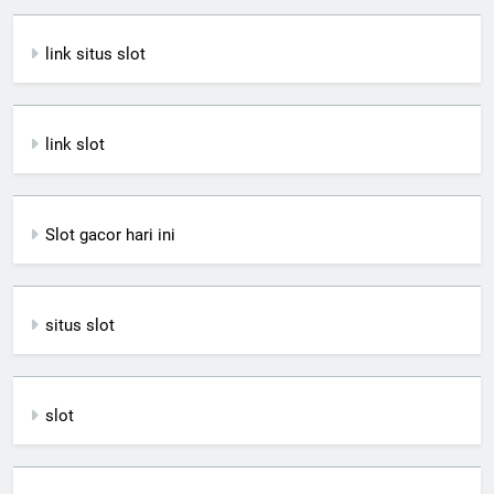
link situs slot
link slot
Slot gacor hari ini
situs slot
slot