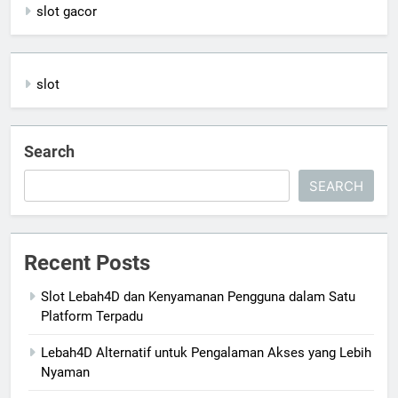
slot gacor
slot
Search
SEARCH
Recent Posts
Slot Lebah4D dan Kenyamanan Pengguna dalam Satu
Platform Terpadu
Lebah4D Alternatif untuk Pengalaman Akses yang Lebih
Nyaman