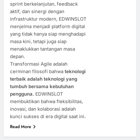
sprint berkelanjutan, feedback
aktif, dan sinergi dengan
infrastruktur modern, EDWINSLOT
menjelma menjadi platform digital
yang tidak hanya siap menghadapi
masa kini, tetapi juga siap
menaklukkan tantangan masa
depan.
Transformasi Agile adalah
cerminan filosofi bahwa
teknologi
terbaik adalah teknologi yang
tumbuh bersama kebutuhan
pengguna.
EDWINSLOT
membuktikan bahwa fleksibilitas,
inovasi, dan kolaborasi adalah
kunci sukses di era digital saat ini.
Read More