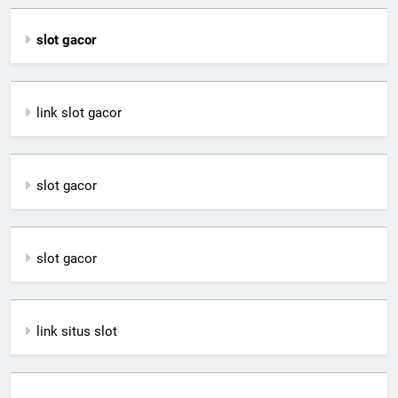
slot gacor
link slot gacor
slot gacor
slot gacor
link situs slot