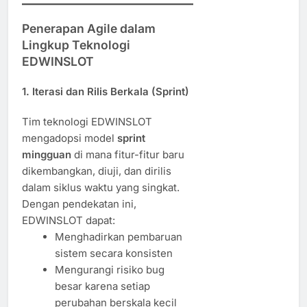
Penerapan Agile dalam
Lingkup Teknologi
EDWINSLOT
1.
Iterasi dan Rilis Berkala (Sprint)
Tim teknologi EDWINSLOT
mengadopsi model
sprint
mingguan
di mana fitur-fitur baru
dikembangkan, diuji, dan dirilis
dalam siklus waktu yang singkat.
Dengan pendekatan ini,
EDWINSLOT dapat:
Menghadirkan pembaruan
sistem secara konsisten
Mengurangi risiko bug
besar karena setiap
perubahan berskala kecil