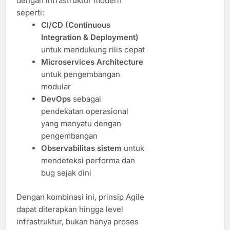
dengan infrastruktur modern
seperti:
CI/CD (Continuous
Integration & Deployment)
untuk mendukung rilis cepat
Microservices Architecture
untuk pengembangan
modular
DevOps
sebagai
pendekatan operasional
yang menyatu dengan
pengembangan
Observabilitas sistem
untuk
mendeteksi performa dan
bug sejak dini
Dengan kombinasi ini, prinsip Agile
dapat diterapkan hingga level
infrastruktur, bukan hanya proses