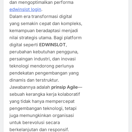
dan mengoptimalkan performa
edwinslot login
.
Dalam era transformasi digital
yang semakin cepat dan kompleks,
kemampuan beradaptasi menjadi
nilai strategis utama. Bagi platform
digital seperti
EDWINSLOT
,
perubahan kebutuhan pengguna,
persaingan industri, dan inovasi
teknologi mendorong perlunya
pendekatan pengembangan yang
dinamis dan terstruktur.
Jawabannya adalah
prinsip Agile
—
sebuah kerangka kerja kolaboratif
yang tidak hanya mempercepat
pengembangan teknologi, tetapi
juga memungkinkan organisasi
untuk berevolusi secara
berkelanjutan dan responsif.