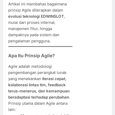
Artikel ini membahas bagaimana
prinsip Agile diterapkan dalam
evolusi teknologi EDWINSLOT
,
mulai dari proses internal,
manajemen fitur, hingga
dampaknya pada sistem dan
pengalaman pengguna.
Apa Itu Prinsip Agile?
Agile adalah metodologi
pengembangan perangkat lunak
yang menekankan
iterasi cepat,
kolaborasi lintas tim, feedback
terus-menerus, dan kemampuan
beradaptasi terhadap perubahan
.
Prinsip utama dalam Agile antara
lain: