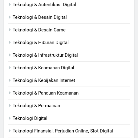
Teknologi & Autentikasi Digital
Teknologi & Desain Digital
Teknologi & Desain Game
Teknologi & Hiburan Digital
Teknologi & Infrastruktur Digital
Teknologi & Keamanan Digital
Teknologi & Kebijakan Internet
Teknologi & Panduan Keamanan
Teknologi & Permainan
Teknologi Digital
Teknologi Finansial, Perjudian Online, Slot Digital