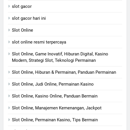
slot gacor
slot gacor hari ini
Slot Online
slot online resmi terpercaya
Slot Online, Game Inovatif, Hiburan Digital, Kasino
Modern, Strategi Slot, Teknologi Permainan
Slot Online, Hiburan & Permainan, Panduan Permainan
Slot Online, Judi Online, Permainan Kasino
Slot Online, Kasino Online, Panduan Bermain
Slot Online, Manajemen Kemenangan, Jackpot
Slot Online, Permainan Kasino, Tips Bermain