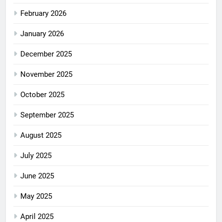
February 2026
January 2026
December 2025
November 2025
October 2025
September 2025
August 2025
July 2025
June 2025
May 2025
April 2025