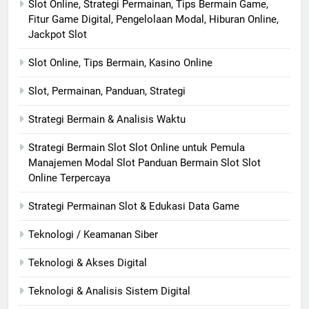
Slot Online, Strategi Permainan, Tips Bermain Game,
Fitur Game Digital, Pengelolaan Modal, Hiburan Online,
Jackpot Slot
Slot Online, Tips Bermain, Kasino Online
Slot, Permainan, Panduan, Strategi
Strategi Bermain & Analisis Waktu
Strategi Bermain Slot Slot Online untuk Pemula
Manajemen Modal Slot Panduan Bermain Slot Slot
Online Terpercaya
Strategi Permainan Slot & Edukasi Data Game
Teknologi / Keamanan Siber
Teknologi & Akses Digital
Teknologi & Analisis Sistem Digital