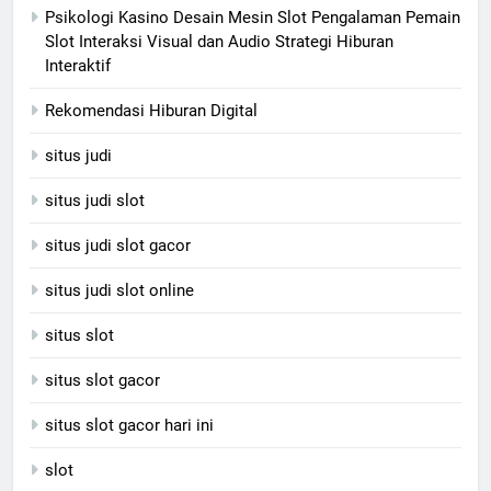
Psikologi Kasino Desain Mesin Slot Pengalaman Pemain
Slot Interaksi Visual dan Audio Strategi Hiburan
Interaktif
Rekomendasi Hiburan Digital
situs judi
situs judi slot
situs judi slot gacor
situs judi slot online
situs slot
situs slot gacor
situs slot gacor hari ini
slot