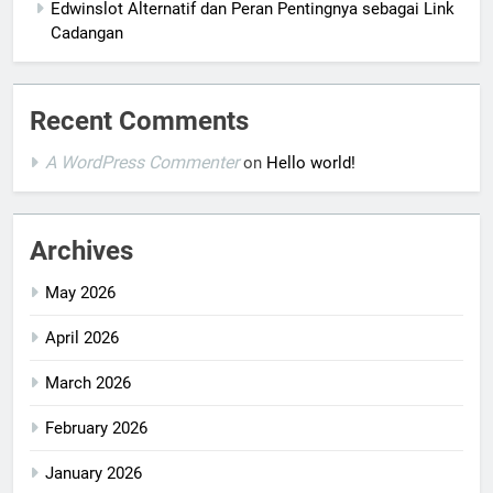
Edwinslot Alternatif dan Peran Pentingnya sebagai Link
Cadangan
Recent Comments
A WordPress Commenter
on
Hello world!
Archives
May 2026
April 2026
March 2026
February 2026
January 2026