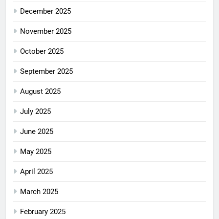
December 2025
November 2025
October 2025
September 2025
August 2025
July 2025
June 2025
May 2025
April 2025
March 2025
February 2025