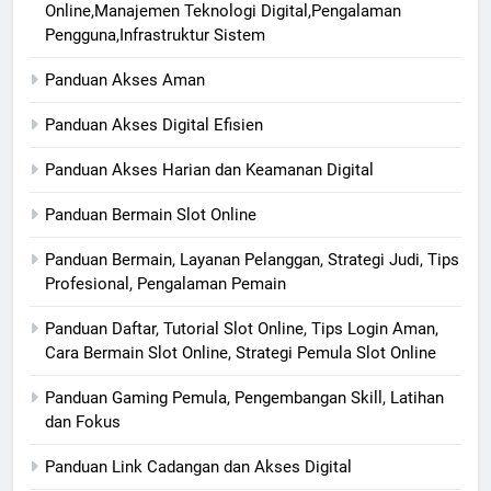
Online,Manajemen Teknologi Digital,Pengalaman
Pengguna,Infrastruktur Sistem
Panduan Akses Aman
Panduan Akses Digital Efisien
Panduan Akses Harian dan Keamanan Digital
Panduan Bermain Slot Online
Panduan Bermain, Layanan Pelanggan, Strategi Judi, Tips
Profesional, Pengalaman Pemain
Panduan Daftar, Tutorial Slot Online, Tips Login Aman,
Cara Bermain Slot Online, Strategi Pemula Slot Online
Panduan Gaming Pemula, Pengembangan Skill, Latihan
dan Fokus
Panduan Link Cadangan dan Akses Digital