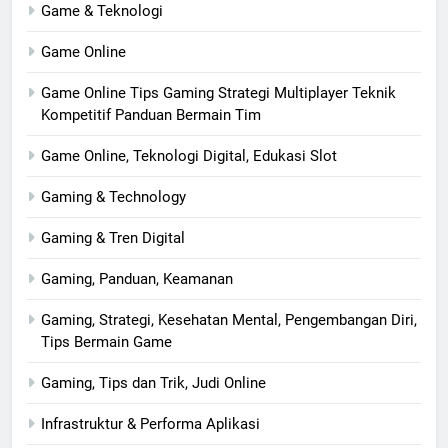
Game & Teknologi
Game Online
Game Online Tips Gaming Strategi Multiplayer Teknik
Kompetitif Panduan Bermain Tim
Game Online, Teknologi Digital, Edukasi Slot
Gaming & Technology
Gaming & Tren Digital
Gaming, Panduan, Keamanan
Gaming, Strategi, Kesehatan Mental, Pengembangan Diri,
Tips Bermain Game
Gaming, Tips dan Trik, Judi Online
Infrastruktur & Performa Aplikasi