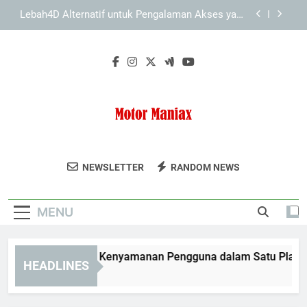
Skip
Tips Menjaga Privasi Saat Mengakses Slot
to
Lebah4D
content
LAE138 Login Anti Ribet untuk Aktivitas Digital
Harian
Slot Lebah4D dan Kenyamanan Pengguna dalam
Satu Platform Terpadu
Lebah4D Alternatif untuk Pengalaman Akses yang
Lebih Nyaman
Tips Menjaga Privasi Saat Mengakses Slot
Lebah4D
Motor Maniax
Bergabunglah Dengan Komunitas Pecinta
LAE138 Login Anti Ribet untuk Aktivitas Digital
NEWSLETTER
RANDOM NEWS
Harian
Motor Di Motor Maniax.
MENU
lot Lebah4D dan Kenyamanan Pengguna dalam Satu Platform 
HEADLINES
Months Ago