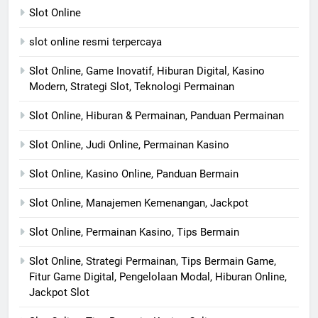
Slot Online
slot online resmi terpercaya
Slot Online, Game Inovatif, Hiburan Digital, Kasino
Modern, Strategi Slot, Teknologi Permainan
Slot Online, Hiburan & Permainan, Panduan Permainan
Slot Online, Judi Online, Permainan Kasino
Slot Online, Kasino Online, Panduan Bermain
Slot Online, Manajemen Kemenangan, Jackpot
Slot Online, Permainan Kasino, Tips Bermain
Slot Online, Strategi Permainan, Tips Bermain Game,
Fitur Game Digital, Pengelolaan Modal, Hiburan Online,
Jackpot Slot