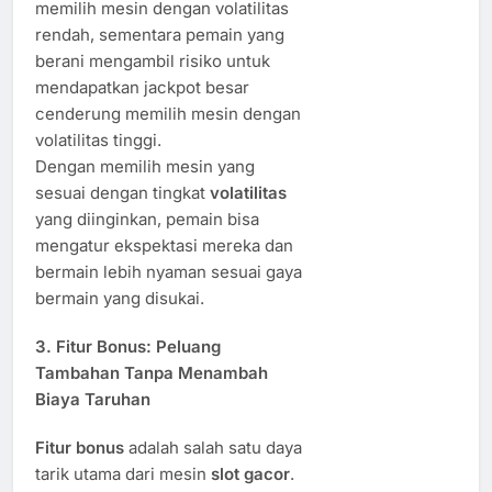
memilih mesin dengan volatilitas
rendah, sementara pemain yang
berani mengambil risiko untuk
mendapatkan jackpot besar
cenderung memilih mesin dengan
volatilitas tinggi.
Dengan memilih mesin yang
sesuai dengan tingkat
volatilitas
yang diinginkan, pemain bisa
mengatur ekspektasi mereka dan
bermain lebih nyaman sesuai gaya
bermain yang disukai.
3.
Fitur Bonus: Peluang
Tambahan Tanpa Menambah
Biaya Taruhan
Fitur bonus
adalah salah satu daya
tarik utama dari mesin
slot gacor
.