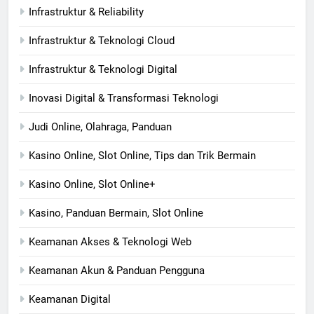
Infrastruktur & Reliability
Infrastruktur & Teknologi Cloud
Infrastruktur & Teknologi Digital
Inovasi Digital & Transformasi Teknologi
Judi Online, Olahraga, Panduan
Kasino Online, Slot Online, Tips dan Trik Bermain
Kasino Online, Slot Online+
Kasino, Panduan Bermain, Slot Online
Keamanan Akses & Teknologi Web
Keamanan Akun & Panduan Pengguna
Keamanan Digital