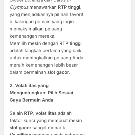
Olympus
menawarkan
RTP tinggi
,
yang menjadikannya pilihan favorit
di kalangan pemain yang ingin
memaksimalkan peluang
kemenangan mereka.
Memilih mesin dengan
RTP tinggi
adalah langkah pertama yang baik
untuk meningkatkan peluang Anda
meraih kemenangan lebih besar
dalam permainan
slot gacor
.
2.
Volatilitas yang
Menguntungkan: Pilih Sesuai
Gaya Bermain Anda
Selain
RTP
,
volatilitas
adalah
faktor kunci yang membuat mesin
slot gacor
sangat menarik.
Volatilitas
mengacu pada seberapa