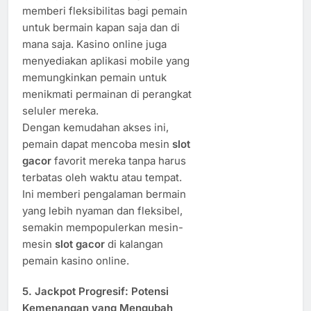
memberi fleksibilitas bagi pemain
untuk bermain kapan saja dan di
mana saja. Kasino online juga
menyediakan aplikasi mobile yang
memungkinkan pemain untuk
menikmati permainan di perangkat
seluler mereka.
Dengan kemudahan akses ini,
pemain dapat mencoba mesin
slot
gacor
favorit mereka tanpa harus
terbatas oleh waktu atau tempat.
Ini memberi pengalaman bermain
yang lebih nyaman dan fleksibel,
semakin mempopulerkan mesin-
mesin
slot gacor
di kalangan
pemain kasino online.
5.
Jackpot Progresif: Potensi
Kemenangan yang Mengubah