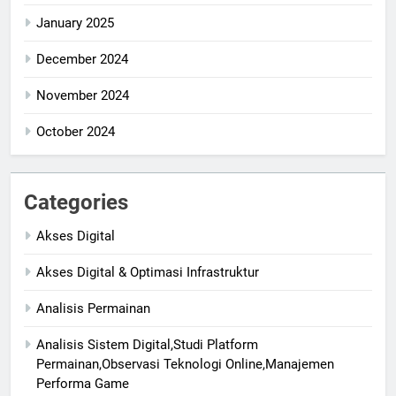
January 2025
December 2024
November 2024
October 2024
Categories
Akses Digital
Akses Digital & Optimasi Infrastruktur
Analisis Permainan
Analisis Sistem Digital,Studi Platform
Permainan,Observasi Teknologi Online,Manajemen
Performa Game