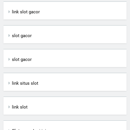
link slot gacor
slot gacor
slot gacor
link situs slot
link slot