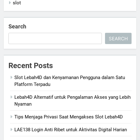
slot
Search
SEARCH
Recent Posts
Slot Lebah4D dan Kenyamanan Pengguna dalam Satu
Platform Terpadu
Lebah4D Alternatif untuk Pengalaman Akses yang Lebih
Nyaman
Tips Menjaga Privasi Saat Mengakses Slot Lebah4D
LAE138 Login Anti Ribet untuk Aktivitas Digital Harian