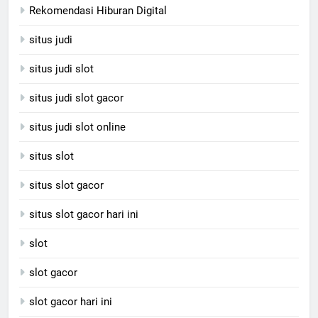
Rekomendasi Hiburan Digital
situs judi
situs judi slot
situs judi slot gacor
situs judi slot online
situs slot
situs slot gacor
situs slot gacor hari ini
slot
slot gacor
slot gacor hari ini