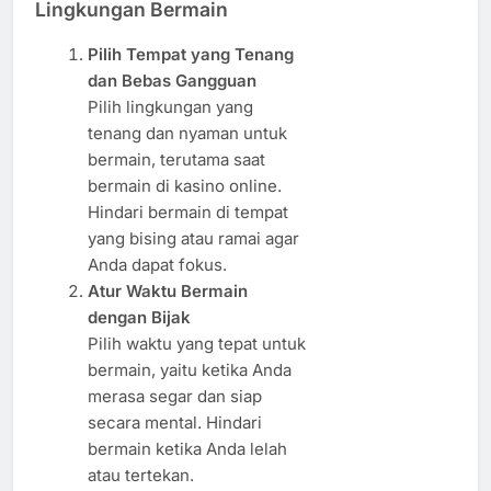
Lingkungan Bermain
Pilih Tempat yang Tenang
dan Bebas Gangguan
Pilih lingkungan yang
tenang dan nyaman untuk
bermain, terutama saat
bermain di kasino online.
Hindari bermain di tempat
yang bising atau ramai agar
Anda dapat fokus.
Atur Waktu Bermain
dengan Bijak
Pilih waktu yang tepat untuk
bermain, yaitu ketika Anda
merasa segar dan siap
secara mental. Hindari
bermain ketika Anda lelah
atau tertekan.