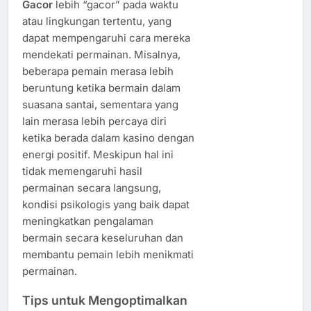
Gacor
lebih “gacor” pada waktu
atau lingkungan tertentu, yang
dapat mempengaruhi cara mereka
mendekati permainan. Misalnya,
beberapa pemain merasa lebih
beruntung ketika bermain dalam
suasana santai, sementara yang
lain merasa lebih percaya diri
ketika berada dalam kasino dengan
energi positif. Meskipun hal ini
tidak memengaruhi hasil
permainan secara langsung,
kondisi psikologis yang baik dapat
meningkatkan pengalaman
bermain secara keseluruhan dan
membantu pemain lebih menikmati
permainan.
Tips untuk Mengoptimalkan