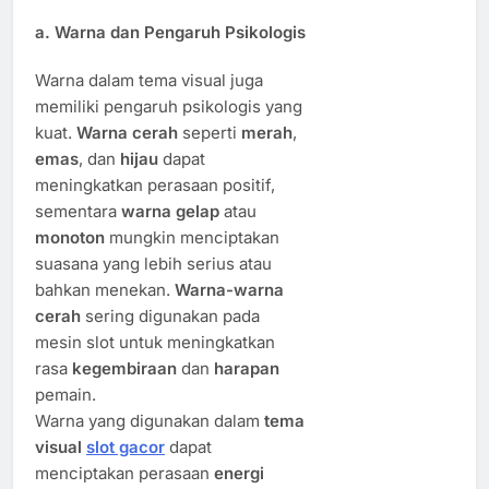
a.
Warna dan Pengaruh Psikologis
Warna dalam tema visual juga
memiliki pengaruh psikologis yang
kuat.
Warna cerah
seperti
merah
,
emas
, dan
hijau
dapat
meningkatkan perasaan positif,
sementara
warna gelap
atau
monoton
mungkin menciptakan
suasana yang lebih serius atau
bahkan menekan.
Warna-warna
cerah
sering digunakan pada
mesin slot untuk meningkatkan
rasa
kegembiraan
dan
harapan
pemain.
Warna yang digunakan dalam
tema
visual
slot gacor
dapat
menciptakan perasaan
energi