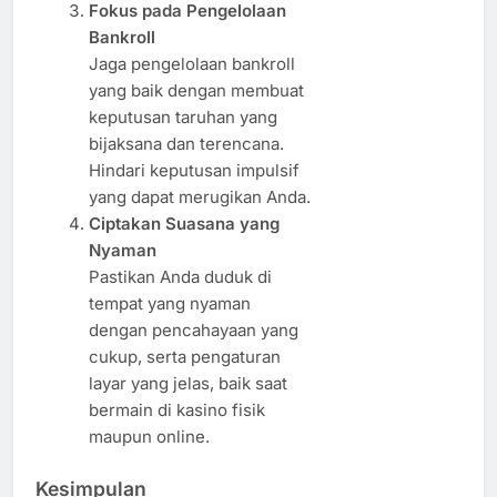
Fokus pada Pengelolaan
Bankroll
Jaga pengelolaan bankroll
yang baik dengan membuat
keputusan taruhan yang
bijaksana dan terencana.
Hindari keputusan impulsif
yang dapat merugikan Anda.
Ciptakan Suasana yang
Nyaman
Pastikan Anda duduk di
tempat yang nyaman
dengan pencahayaan yang
cukup, serta pengaturan
layar yang jelas, baik saat
bermain di kasino fisik
maupun online.
Kesimpulan