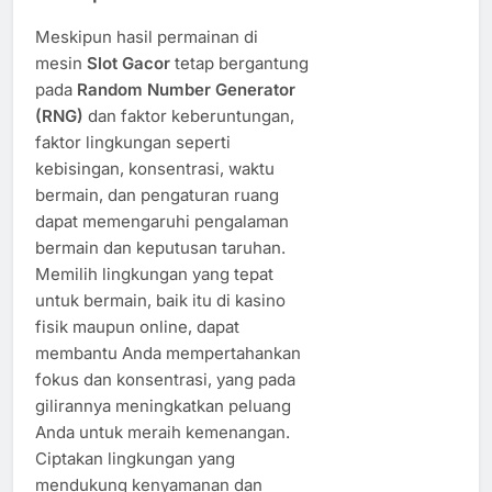
Meskipun hasil permainan di
mesin
Slot Gacor
tetap bergantung
pada
Random Number Generator
(RNG)
dan faktor keberuntungan,
faktor lingkungan seperti
kebisingan, konsentrasi, waktu
bermain, dan pengaturan ruang
dapat memengaruhi pengalaman
bermain dan keputusan taruhan.
Memilih lingkungan yang tepat
untuk bermain, baik itu di kasino
fisik maupun online, dapat
membantu Anda mempertahankan
fokus dan konsentrasi, yang pada
gilirannya meningkatkan peluang
Anda untuk meraih kemenangan.
Ciptakan lingkungan yang
mendukung kenyamanan dan