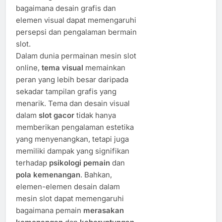
bagaimana desain grafis dan
elemen visual dapat memengaruhi
persepsi dan pengalaman bermain
slot.
Dalam dunia permainan mesin slot
online,
tema visual
memainkan
peran yang lebih besar daripada
sekadar tampilan grafis yang
menarik. Tema dan desain visual
dalam
slot gacor
tidak hanya
memberikan pengalaman estetika
yang menyenangkan, tetapi juga
memiliki dampak yang signifikan
terhadap
psikologi pemain
dan
pola kemenangan
. Bahkan,
elemen-elemen desain dalam
mesin slot dapat memengaruhi
bagaimana pemain
merasakan