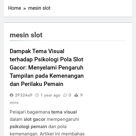
Home
mesin slot
mesin slot
Dampak Tema Visual
terhadap Psikologi Pola Slot
Gacor: Menyelami Pengaruh
Tampilan pada Kemenangan
dan Perilaku Pemain
29324a9
1 year ago
0
9
mins
Pelajari bagaimana
tema visual
dalam
slot gacor
mempengaruhi
psikologi pemain
dan pola
kemenangan. Artikel ini membahas