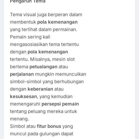
Pengaruh Tema
Tema visual juga berperan dalam
membentuk
pola kemenangan
yang terlihat dalam permainan.
Pemain sering kali
mengasosiasikan tema tertentu
dengan
pola kemenangan
tertentu. Misalnya, mesin slot
bertema
petualangan
atau
perjalanan
mungkin memunculkan
simbol-simbol yang berhubungan
dengan
keberanian
atau
kesuksesan
, yang kemudian
memengaruhi
persepsi pemain
tentang peluang mereka untuk
menang.
Simbol atau
fitur bonus
yang
muncul pada gulungan dapat