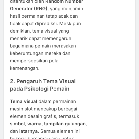
ditentukan oleh
Random Number
Generator (RNG)
, yang menjamin
hasil permainan tetap acak dan
tidak dapat diprediksi. Meskipun
demikian, tema visual yang
menarik dapat memengaruhi
bagaimana pemain merasakan
keberuntungan mereka dan
mempersepsikan pola
kemenangan.
2. Pengaruh Tema Visual
pada Psikologi Pemain
Tema visual
dalam permainan
mesin slot mencakup berbagai
elemen desain grafis, termasuk
simbol
,
warna
,
tampilan gulungan
,
dan
latarnya
. Semua elemen ini
bekerja bersama-sama untuk