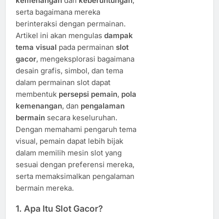
kemenangan
dan
keberuntungan
,
serta bagaimana mereka
berinteraksi dengan permainan.
Artikel ini akan mengulas
dampak
tema visual
pada permainan
slot
gacor
, mengeksplorasi bagaimana
desain grafis, simbol, dan tema
dalam permainan slot dapat
membentuk
persepsi pemain
,
pola
kemenangan
, dan
pengalaman
bermain
secara keseluruhan.
Dengan memahami pengaruh tema
visual, pemain dapat lebih bijak
dalam memilih mesin slot yang
sesuai dengan preferensi mereka,
serta memaksimalkan pengalaman
bermain mereka.
1. Apa Itu Slot Gacor?