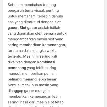
Sebelum membahas tentang
pengaruh tema visual, penting
untuk memahami terlebih dahulu
apa yang dimaksud dengan
slot
gacor
.
Slot gacor
adalah istilah
yang digunakan oleh pemain untuk
menggambarkan mesin slot yang
sering memberikan kemenangan
,
terutama dalam jangka waktu
tertentu. Mesin ini sering kali
dikaitkan dengan
kombinasi
pemenang
yang lebih sering
muncul, memberikan pemain
peluang menang lebih besar
.
Namun, meskipun mesin yang
dianggap
gacor
mungkin
memberikan kemenangan lebih
sering, hasil dari mesin slot tetap