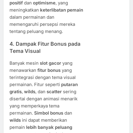
positif
dan
optimisme
, yang
meningkatkan
keterlibatan pemain
dalam permainan dan
memengaruhi persepsi mereka
tentang peluang menang.
4. Dampak Fitur Bonus pada
Tema Visual
Banyak mesin
slot gacor
yang
menawarkan
fitur bonus
yang
terintegrasi dengan tema visual
permainan. Fitur seperti
putaran
gratis
,
wilds
, dan
scatter
sering
disertai dengan animasi menarik
yang memperkaya tema
permainan.
Simbol bonus
dan
wilds
ini dapat memberikan
pemain
lebih banyak peluang