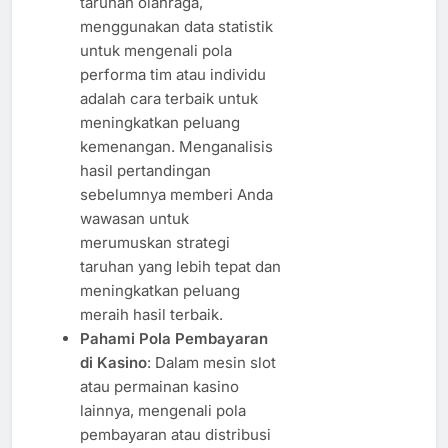
taruhan olahraga,
menggunakan data statistik
untuk mengenali pola
performa tim atau individu
adalah cara terbaik untuk
meningkatkan peluang
kemenangan. Menganalisis
hasil pertandingan
sebelumnya memberi Anda
wawasan untuk
merumuskan strategi
taruhan yang lebih tepat dan
meningkatkan peluang
meraih hasil terbaik.
Pahami Pola Pembayaran
di Kasino
: Dalam mesin slot
atau permainan kasino
lainnya, mengenali pola
pembayaran atau distribusi