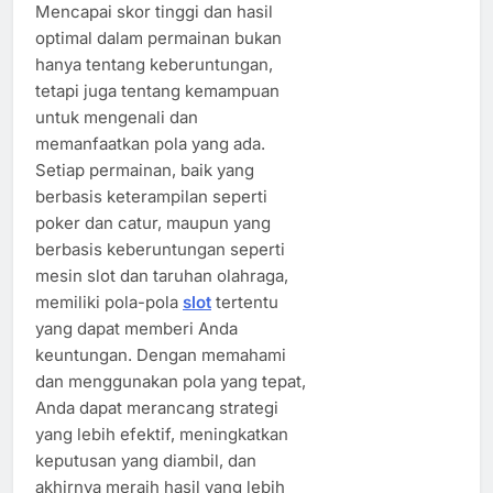
Mencapai skor tinggi dan hasil
optimal dalam permainan bukan
hanya tentang keberuntungan,
tetapi juga tentang kemampuan
untuk mengenali dan
memanfaatkan pola yang ada.
Setiap permainan, baik yang
berbasis keterampilan seperti
poker dan catur, maupun yang
berbasis keberuntungan seperti
mesin slot dan taruhan olahraga,
memiliki pola-pola
slot
tertentu
yang dapat memberi Anda
keuntungan. Dengan memahami
dan menggunakan pola yang tepat,
Anda dapat merancang strategi
yang lebih efektif, meningkatkan
keputusan yang diambil, dan
akhirnya meraih hasil yang lebih