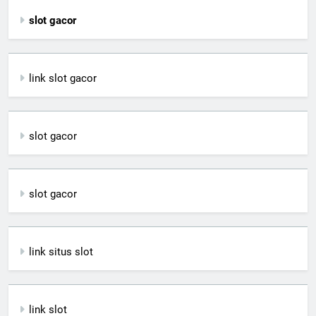
slot gacor
link slot gacor
slot gacor
slot gacor
link situs slot
link slot