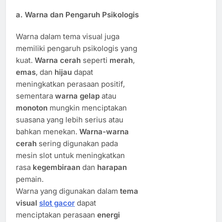
a.
Warna dan Pengaruh Psikologis
Warna dalam tema visual juga
memiliki pengaruh psikologis yang
kuat.
Warna cerah
seperti
merah
,
emas
, dan
hijau
dapat
meningkatkan perasaan positif,
sementara
warna gelap
atau
monoton
mungkin menciptakan
suasana yang lebih serius atau
bahkan menekan.
Warna-warna
cerah
sering digunakan pada
mesin slot untuk meningkatkan
rasa
kegembiraan
dan
harapan
pemain.
Warna yang digunakan dalam
tema
visual
slot gacor
dapat
menciptakan perasaan
energi