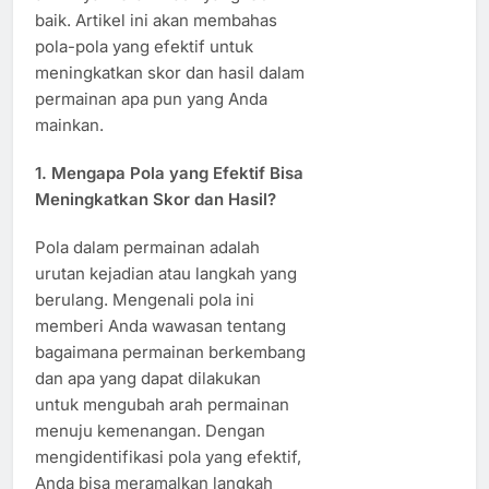
baik. Artikel ini akan membahas
pola-pola yang efektif untuk
meningkatkan skor dan hasil dalam
permainan apa pun yang Anda
mainkan.
1.
Mengapa Pola yang Efektif Bisa
Meningkatkan Skor dan Hasil?
Pola dalam permainan adalah
urutan kejadian atau langkah yang
berulang. Mengenali pola ini
memberi Anda wawasan tentang
bagaimana permainan berkembang
dan apa yang dapat dilakukan
untuk mengubah arah permainan
menuju kemenangan. Dengan
mengidentifikasi pola yang efektif,
Anda bisa meramalkan langkah