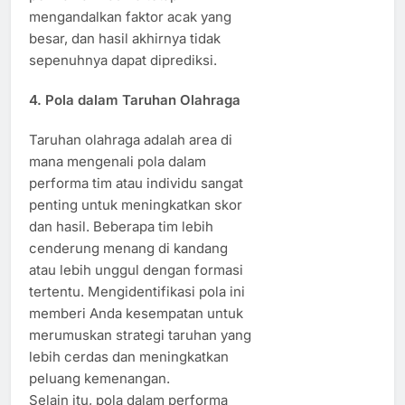
mengandalkan faktor acak yang
besar, dan hasil akhirnya tidak
sepenuhnya dapat diprediksi.
4.
Pola dalam Taruhan Olahraga
Taruhan olahraga adalah area di
mana mengenali pola dalam
performa tim atau individu sangat
penting untuk meningkatkan skor
dan hasil. Beberapa tim lebih
cenderung menang di kandang
atau lebih unggul dengan formasi
tertentu. Mengidentifikasi pola ini
memberi Anda kesempatan untuk
merumuskan strategi taruhan yang
lebih cerdas dan meningkatkan
peluang kemenangan.
Selain itu, pola dalam performa