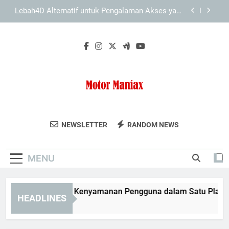
Skip
Tips Menjaga Privasi Saat Mengakses Slot
to
Lebah4D
content
LAE138 Login Anti Ribet untuk Aktivitas Digital
Harian
Slot Lebah4D dan Kenyamanan Pengguna dalam
Satu Platform Terpadu
Lebah4D Alternatif untuk Pengalaman Akses yang
Lebih Nyaman
Tips Menjaga Privasi Saat Mengakses Slot
Lebah4D
Motor Maniax
Bergabunglah Dengan Komunitas Pecinta
LAE138 Login Anti Ribet untuk Aktivitas Digital
NEWSLETTER
RANDOM NEWS
Harian
Motor Di Motor Maniax.
MENU
lot Lebah4D dan Kenyamanan Pengguna dalam Satu Platform 
HEADLINES
Months Ago