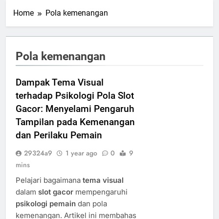
Home
Pola kemenangan
Pola kemenangan
Dampak Tema Visual
terhadap Psikologi Pola Slot
Gacor: Menyelami Pengaruh
Tampilan pada Kemenangan
dan Perilaku Pemain
29324a9
1 year ago
0
9
mins
Pelajari bagaimana
tema visual
dalam
slot gacor
mempengaruhi
psikologi pemain
dan pola
kemenangan. Artikel ini membahas