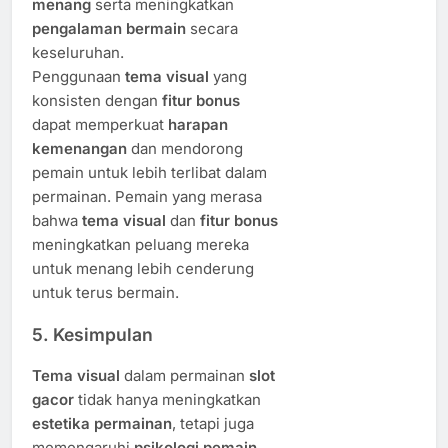
menang
serta meningkatkan
pengalaman bermain
secara
keseluruhan.
Penggunaan
tema visual
yang
konsisten dengan
fitur bonus
dapat memperkuat
harapan
kemenangan
dan mendorong
pemain untuk lebih terlibat dalam
permainan. Pemain yang merasa
bahwa
tema visual
dan
fitur bonus
meningkatkan peluang mereka
untuk menang lebih cenderung
untuk terus bermain.
5. Kesimpulan
Tema visual
dalam permainan
slot
gacor
tidak hanya meningkatkan
estetika permainan
, tetapi juga
memengaruhi
psikologi pemain