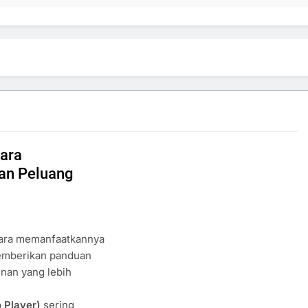
Cara
an Peluang
 cara memanfaatkannya
memberikan panduan
nan yang lebih
 Player)
sering