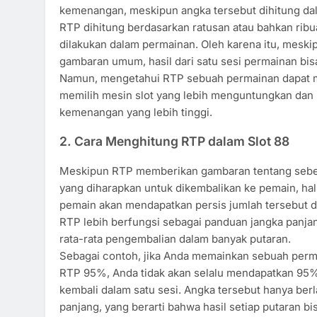
kemenangan, meskipun angka tersebut dihitung dal
RTP dihitung berdasarkan ratusan atau bahkan ribu
dilakukan dalam permainan. Oleh karena itu, mes
gambaran umum, hasil dari satu sesi permainan bisa
Namun, mengetahui RTP sebuah permainan dapat
memilih mesin slot yang lebih menguntungkan da
kemenangan yang lebih tinggi.
2.
Cara Menghitung RTP dalam Slot 88
Meskipun RTP memberikan gambaran tentang sebe
yang diharapkan untuk dikembalikan ke pemain, hal i
pemain akan mendapatkan persis jumlah tersebut d
RTP lebih berfungsi sebagai panduan jangka panj
rata-rata pengembalian dalam banyak putaran.
Sebagai contoh, jika Anda memainkan sebuah perm
RTP 95%, Anda tidak akan selalu mendapatkan 95%
kembali dalam satu sesi. Angka tersebut hanya ber
panjang, yang berarti bahwa hasil setiap putaran bis