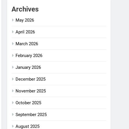
Archives
May 2026
April 2026
March 2026
February 2026
January 2026
December 2025
November 2025
October 2025
September 2025
August 2025