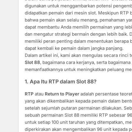
digunakan untuk menggambarkan potensi pengemba
didapatkan pemain dari mesin slot. Meskipun RTP 
bahwa pemain akan selalu menang, pemahaman yan
dapat membantu Anda memilih permainan yang le
dan mengatur strategi bermain dengan lebih baik. 
memiliki peran penting dalam menentukan berapa 
dapat kembali ke pemain dalam jangka panjang.
Dalam artikel ini, kami akan mengulas secara rinci
Slot 88
, bagaimana cara kerjanya, serta bagaimana
memanfaatkannya untuk meningkatkan peluang me
1.
Apa Itu RTP dalam Slot 88?
RTP
atau
Return to Player
adalah persentase teoreti
yang akan dikembalikan kepada pemain dalam ben
setelah sejumlah putaran permainan dilakukan. Seba
sebuah permainan Slot 88 memiliki RTP sebesar 96
untuk setiap 100 unit taruhan yang ditempatkan, me
diperkirakan akan mengembalikan 96 unit kepada 