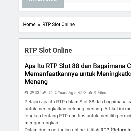
Home
RTP Slot Online
RTP Slot Online
Apa Itu RTP Slot 88 dan Bagaimana 
Memanfaatkannya untuk Meningkatk
Menang
29324a9
2 Years Ago
0
9 Mins
Pelajari apa itu RTP dalam Slot 88 dan bagaimana
untuk meningkatkan peluang menang. Artikel ini 
lengkap tentang RTP dan tips untuk memilih permai
menguntungkan.
Dalam dunia perjudian online, istilah
RTP (Return to