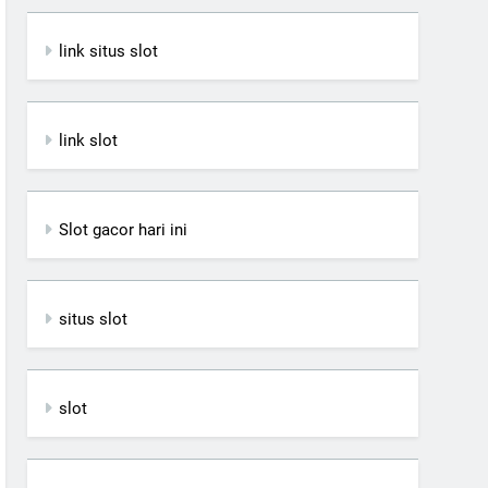
link situs slot
link slot
Slot gacor hari ini
situs slot
slot