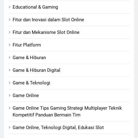
Educational & Gaming
Fitur dan Inovasi dalam Slot Online
Fitur dan Mekanisme Slot Online
Fitur Platform
Game & Hiburan
Game & Hiburan Digital
Game & Teknologi
Game Online
Game Online Tips Gaming Strategi Multiplayer Teknik
Kompetitif Panduan Bermain Tim
Game Online, Teknologi Digital, Edukasi Slot