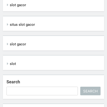
slot gacor
situs slot gacor
slot gacor
slot
Search
SEARCH