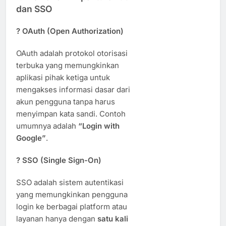
dan SSO
?
OAuth (Open Authorization)
OAuth adalah protokol otorisasi
terbuka yang memungkinkan
aplikasi pihak ketiga untuk
mengakses informasi dasar dari
akun pengguna tanpa harus
menyimpan kata sandi. Contoh
umumnya adalah
“Login with
Google”
.
?
SSO (Single Sign-On)
SSO adalah sistem autentikasi
yang memungkinkan pengguna
login ke berbagai platform atau
layanan hanya dengan
satu kali