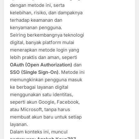
dengan metode ini, serta
kelebihan, risiko, dan dampaknya
terhadap keamanan dan
kenyamanan pengguna.
Seiring berkembangnya teknologi
digital, banyak platform mulai
menerapkan metode login yang
lebih praktis dan aman, seperti
OAuth (Open Authorization)
dan
SSO (Single Sign-On)
. Metode ini
memungkinkan pengguna masuk
ke berbagai layanan digital
menggunakan satu identitas,
seperti akun Google, Facebook,
atau Microsoft, tanpa harus
membuat akun baru untuk setiap
layanan.
Dalam konteks ini, muncul