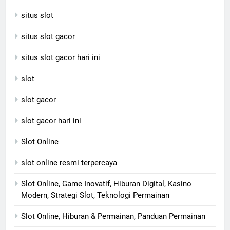
situs slot
situs slot gacor
situs slot gacor hari ini
slot
slot gacor
slot gacor hari ini
Slot Online
slot online resmi terpercaya
Slot Online, Game Inovatif, Hiburan Digital, Kasino
Modern, Strategi Slot, Teknologi Permainan
Slot Online, Hiburan & Permainan, Panduan Permainan