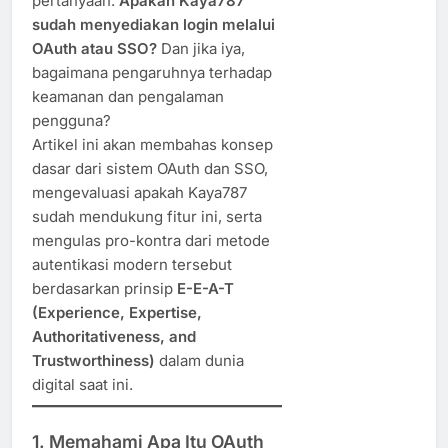
pertanyaan:
Apakah Kaya787
sudah menyediakan login melalui
OAuth atau SSO?
Dan jika iya,
bagaimana pengaruhnya terhadap
keamanan dan pengalaman
pengguna?
Artikel ini akan membahas konsep
dasar dari sistem OAuth dan SSO,
mengevaluasi apakah Kaya787
sudah mendukung fitur ini, serta
mengulas pro-kontra dari metode
autentikasi modern tersebut
berdasarkan prinsip
E-E-A-T
(Experience, Expertise,
Authoritativeness, and
Trustworthiness)
dalam dunia
digital saat ini.
1.
Memahami Apa Itu OAuth