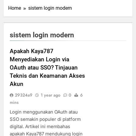
Home
sistem login modern
sistem login modern
Apakah Kaya787
Menyediakan Login via
OAuth atau SSO? Tinjauan
Teknis dan Keamanan Akses
Akun
29324a9
1 year ago
0
6
mins
Login menggunakan OAuth atau
SSO semakin populer di platform
digital. Artikel ini membahas
apakah Kaya787 mendukung login