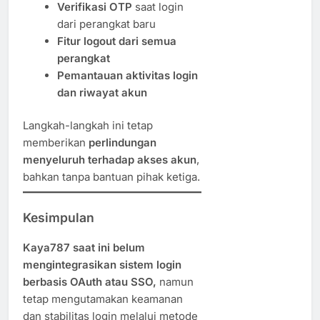
Verifikasi OTP
saat login
dari perangkat baru
Fitur logout dari semua
perangkat
Pemantauan aktivitas login
dan riwayat akun
Langkah-langkah ini tetap
memberikan
perlindungan
menyeluruh terhadap akses akun
,
bahkan tanpa bantuan pihak ketiga.
Kesimpulan
Kaya787 saat ini belum
mengintegrasikan sistem login
berbasis OAuth atau SSO,
namun
tetap mengutamakan keamanan
dan stabilitas login melalui metode