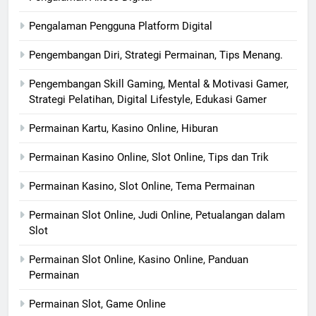
Pengalaman Pengguna Platform Digital
Pengembangan Diri, Strategi Permainan, Tips Menang.
Pengembangan Skill Gaming, Mental & Motivasi Gamer,
Strategi Pelatihan, Digital Lifestyle, Edukasi Gamer
Permainan Kartu, Kasino Online, Hiburan
Permainan Kasino Online, Slot Online, Tips dan Trik
Permainan Kasino, Slot Online, Tema Permainan
Permainan Slot Online, Judi Online, Petualangan dalam
Slot
Permainan Slot Online, Kasino Online, Panduan
Permainan
Permainan Slot, Game Online