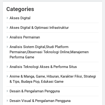
Categories
Akses Digital
Akses Digital & Optimasi Infrastruktur
Analisis Permainan
Analisis Sistem Digital,Studi Platform
Permainan,Observasi Teknologi Online,Manajemen
Performa Game
Analisis Teknologi Akses & Performa Situs
Anime & Manga, Game, Hiburan, Karakter Fiksi, Strategi
& Tips, Budaya Pop, Edukasi Game
Desain & Pengalaman Pengguna
Desain Visual & Pengalaman Pengguna