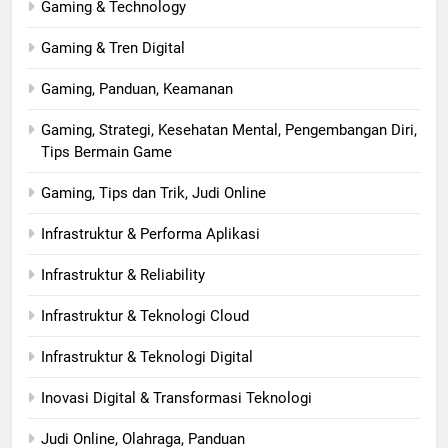
Gaming & Technology
Gaming & Tren Digital
Gaming, Panduan, Keamanan
Gaming, Strategi, Kesehatan Mental, Pengembangan Diri,
Tips Bermain Game
Gaming, Tips dan Trik, Judi Online
Infrastruktur & Performa Aplikasi
Infrastruktur & Reliability
Infrastruktur & Teknologi Cloud
Infrastruktur & Teknologi Digital
Inovasi Digital & Transformasi Teknologi
Judi Online, Olahraga, Panduan