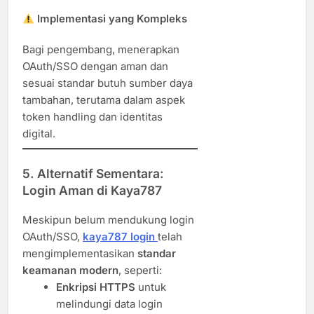
Implementasi yang Kompleks
Bagi pengembang, menerapkan
OAuth/SSO dengan aman dan
sesuai standar butuh sumber daya
tambahan, terutama dalam aspek
token handling dan identitas
digital.
5.
Alternatif Sementara:
Login Aman di Kaya787
Meskipun belum mendukung login
OAuth/SSO,
kaya787 login
telah
mengimplementasikan
standar
keamanan modern
, seperti:
Enkripsi HTTPS
untuk
melindungi data login