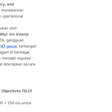
ncy, and
g menekankan
n operasional
ukan oleh
lity)
dan
kinerja
afik, gangguan
787 gacor
, tantangan
agam di berbagai
s menaati regulasi
at diterapkan secara
.
l Objectives (SLO)
5 < 250 ms untuk