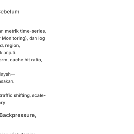
 Sebelum
kan
metrik time-series
,
 Monitoring)
, dan
log
id
,
region
,
klanjuti:
torm
,
cache hit ratio
,
ilayah—
asakan.
traffic shifting
,
scale-
ary
.
, Backpressure,