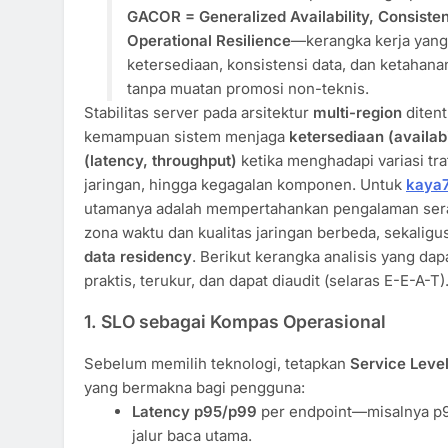
GACOR = Generalized Availability, Consiste
Operational Resilience
—kerangka kerja yan
ketersediaan, konsistensi data, dan ketahana
tanpa muatan promosi non-teknis.
Stabilitas server pada arsitektur
multi-region
ditent
kemampuan sistem menjaga
ketersediaan (availabi
(latency, throughput)
ketika menghadapi variasi tr
jaringan, hingga kegagalan komponen. Untuk
kaya
utamanya adalah mempertahankan pengalaman ser
zona waktu dan kualitas jaringan berbeda, sekaligu
data residency
. Berikut kerangka analisis yang dap
praktis, terukur, dan dapat diaudit (selaras E-E-A-T)
1. SLO sebagai Kompas Operasional
Sebelum memilih teknologi, tetapkan
Service Leve
yang bermakna bagi pengguna:
Latency p95/p99
per endpoint—misalnya p9
jalur baca utama.