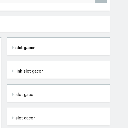
slot gacor
link slot gacor
slot gacor
slot gacor