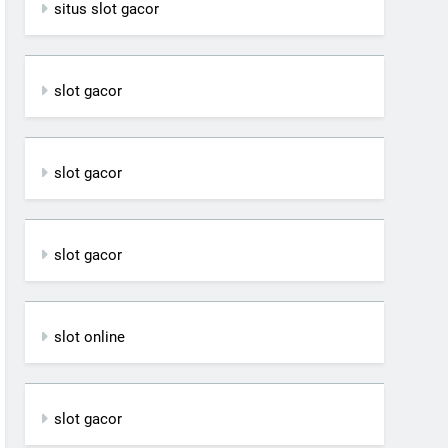
situs slot gacor
slot gacor
slot gacor
slot gacor
slot online
slot gacor