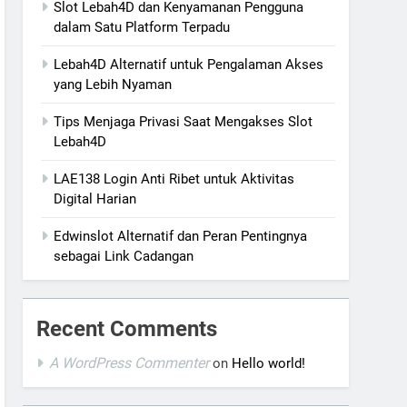
Slot Lebah4D dan Kenyamanan Pengguna
dalam Satu Platform Terpadu
Lebah4D Alternatif untuk Pengalaman Akses
yang Lebih Nyaman
Tips Menjaga Privasi Saat Mengakses Slot
Lebah4D
LAE138 Login Anti Ribet untuk Aktivitas
Digital Harian
Edwinslot Alternatif dan Peran Pentingnya
sebagai Link Cadangan
Recent Comments
A WordPress Commenter
on
Hello world!