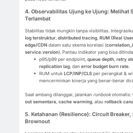
4. Observabilitas Ujung ke Ujung: Melihat
Terlambat
Stabilitas tidak mungkin tanpa visibilitas. Integrasi
log terstruktur
,
distributed tracing
,
RUM (Real User
edge/CDN
dalam satu skema korelasi (
correlation_
service.version
). Pantau indikator yang bisa ditinda
p95/p99 per endpoint,
queue depth
,
retry s
replication lag
, dan
error budget burn rate
.
RUM untuk
LCP/INP/CLS
per perangkat & w
mencerminkan kinerja yang benar-benar dir
Saat ambang dilanggar, jalankan
runbook
otomatis:
out sementara
,
cache warming
, atau
rollback can
5. Ketahanan (Resilience): Circuit Breaker
Brownout