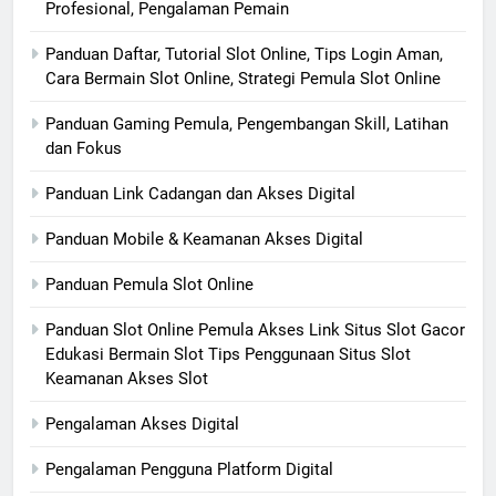
Profesional, Pengalaman Pemain
Panduan Daftar, Tutorial Slot Online, Tips Login Aman,
Cara Bermain Slot Online, Strategi Pemula Slot Online
Panduan Gaming Pemula, Pengembangan Skill, Latihan
dan Fokus
Panduan Link Cadangan dan Akses Digital
Panduan Mobile & Keamanan Akses Digital
Panduan Pemula Slot Online
Panduan Slot Online Pemula Akses Link Situs Slot Gacor
Edukasi Bermain Slot Tips Penggunaan Situs Slot
Keamanan Akses Slot
Pengalaman Akses Digital
Pengalaman Pengguna Platform Digital