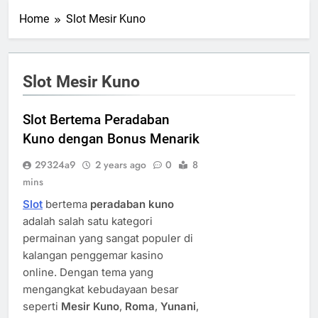
Home
Slot Mesir Kuno
Slot Mesir Kuno
Slot Bertema Peradaban
Kuno dengan Bonus Menarik
29324a9
2 years ago
0
8
mins
Slot
bertema
peradaban kuno
adalah salah satu kategori
permainan yang sangat populer di
kalangan penggemar kasino
online. Dengan tema yang
mengangkat kebudayaan besar
seperti
Mesir Kuno
,
Roma
,
Yunani
,