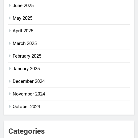
June 2025
May 2025
April 2025
March 2025
February 2025
January 2025
December 2024
November 2024
October 2024
Categories