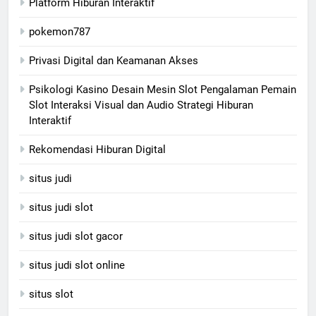
Platform Hiburan Interaktif
pokemon787
Privasi Digital dan Keamanan Akses
Psikologi Kasino Desain Mesin Slot Pengalaman Pemain
Slot Interaksi Visual dan Audio Strategi Hiburan
Interaktif
Rekomendasi Hiburan Digital
situs judi
situs judi slot
situs judi slot gacor
situs judi slot online
situs slot