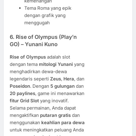
kemenangan
Tema Roma yang epik
dengan grafik yang
menggugah
6.
Rise of Olympus (Play’n
GO) – Yunani Kuno
Rise of Olympus
adalah slot
dengan tema
mitologi Yunani
yang
menghadirkan dewa-dewa
legendaris seperti
Zeus
,
Hera
, dan
Poseidon
. Dengan
5 gulungan
dan
20 paylines
, game ini menawarkan
fitur Grid Slot
yang inovatif.
Selama permainan, Anda dapat
mengaktifkan
putaran gratis
dan
menggunakan
keahlian para dewa
untuk meningkatkan peluang Anda