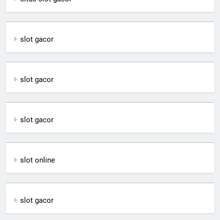
slot gacor
slot gacor
slot gacor
slot online
slot gacor