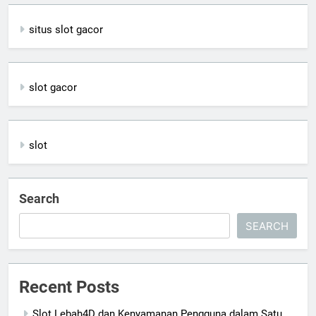
situs slot gacor
slot gacor
slot
Search
SEARCH
Recent Posts
Slot Lebah4D dan Kenyamanan Pengguna dalam Satu