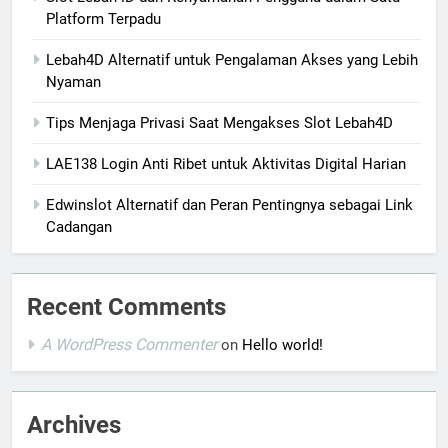
Platform Terpadu
Lebah4D Alternatif untuk Pengalaman Akses yang Lebih
Nyaman
Tips Menjaga Privasi Saat Mengakses Slot Lebah4D
LAE138 Login Anti Ribet untuk Aktivitas Digital Harian
Edwinslot Alternatif dan Peran Pentingnya sebagai Link
Cadangan
Recent Comments
A WordPress Commenter
on
Hello world!
Archives