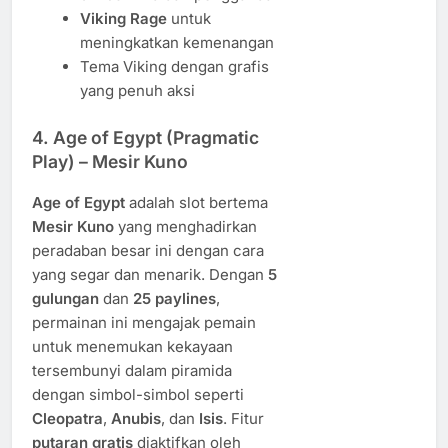
Viking Rage
untuk
meningkatkan kemenangan
Tema Viking dengan grafis
yang penuh aksi
4.
Age of Egypt (Pragmatic
Play) – Mesir Kuno
Age of Egypt
adalah slot bertema
Mesir Kuno
yang menghadirkan
peradaban besar ini dengan cara
yang segar dan menarik. Dengan
5
gulungan
dan
25 paylines
,
permainan ini mengajak pemain
untuk menemukan kekayaan
tersembunyi dalam piramida
dengan simbol-simbol seperti
Cleopatra
,
Anubis
, dan
Isis
. Fitur
putaran gratis
diaktifkan oleh