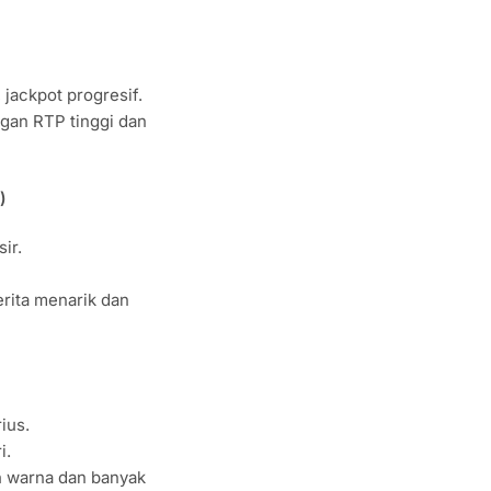
 jackpot progresif.
ngan RTP tinggi dan
)
ir.
erita menarik dan
ius.
i.
 warna dan banyak