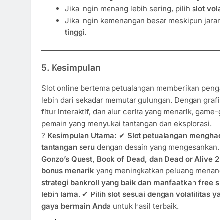
Jika ingin menang lebih sering, pilih
slot vol
Jika ingin kemenangan besar meskipun jaran
tinggi
.
5. Kesimpulan
Slot online bertema petualangan memberikan pen
lebih dari sekadar memutar gulungan. Dengan gra
fitur interaktif, dan alur cerita yang menarik, gam
pemain yang menyukai tantangan dan eksplorasi.
?
Kesimpulan Utama:
✔
Slot petualangan menghad
tantangan seru
dengan desain yang mengesankan
Gonzo’s Quest, Book of Dead, dan Dead or Alive 
bonus menarik
yang meningkatkan peluang menan
strategi bankroll yang baik dan manfaatkan free 
lebih lama
. ✔
Pilih slot sesuai dengan volatilitas
gaya bermain Anda
untuk hasil terbaik.