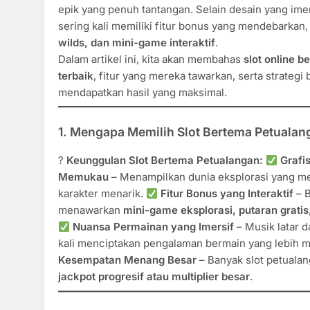
epik yang penuh tantangan. Selain desain yang imer
sering kali memiliki fitur bonus yang mendebarkan,
wilds, dan mini-game interaktif
.
Dalam artikel ini, kita akan membahas
slot online 
terbaik
, fitur yang mereka tawarkan, serta strategi
mendapatkan hasil yang maksimal.
1. Mengapa Memilih Slot Bertema Petualan
?
Keunggulan Slot Bertema Petualangan:
Grafi
Memukau
– Menampilkan dunia eksplorasi yang 
karakter menarik.
Fitur Bonus yang Interaktif
– 
menawarkan
mini-game eksplorasi, putaran gratis
Nuansa Permainan yang Imersif
– Musik latar d
kali menciptakan pengalaman bermain yang lebih
Kesempatan Menang Besar
– Banyak slot petual
jackpot progresif atau multiplier besar
.