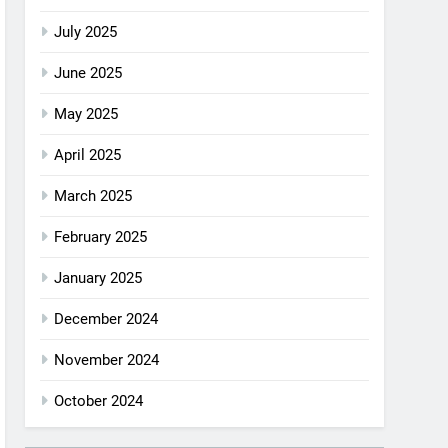
July 2025
June 2025
May 2025
April 2025
March 2025
February 2025
January 2025
December 2024
November 2024
October 2024