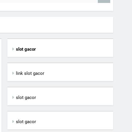
slot gacor
link slot gacor
slot gacor
slot gacor