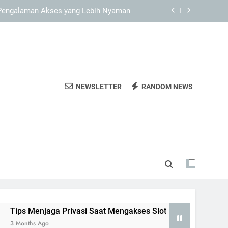
k Pengalaman Akses yang Lebih Nyaman
 Privasi Saat Mengakses Slot Lebah4D
ti Ribet untuk Aktivitas Digital Harian
engguna dalam Satu Platform Terpadu
NEWSLETTER
RANDOM NEWS
k Pengalaman Akses yang Lebih Nyaman
 Privasi Saat Mengakses Slot Lebah4D
ti Ribet untuk Aktivitas Digital Harian
jaga Privasi Saat Mengakses Slot Lebah4D
LAE138 Login
go
3 Months Ago