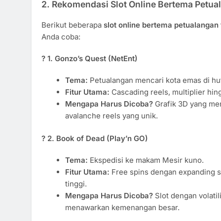
2. Rekomendasi Slot Online Bertema Petua
Berikut beberapa
slot online bertema petualangan 
Anda coba:
?
1. Gonzo’s Quest (NetEnt)
Tema:
Petualangan mencari kota emas di h
Fitur Utama:
Cascading reels, multiplier hing
Mengapa Harus Dicoba?
Grafik 3D yang mem
avalanche reels yang unik.
?
2. Book of Dead (Play’n GO)
Tema:
Ekspedisi ke makam Mesir kuno.
Fitur Utama:
Free spins dengan expanding sy
tinggi.
Mengapa Harus Dicoba?
Slot dengan volatili
menawarkan kemenangan besar.