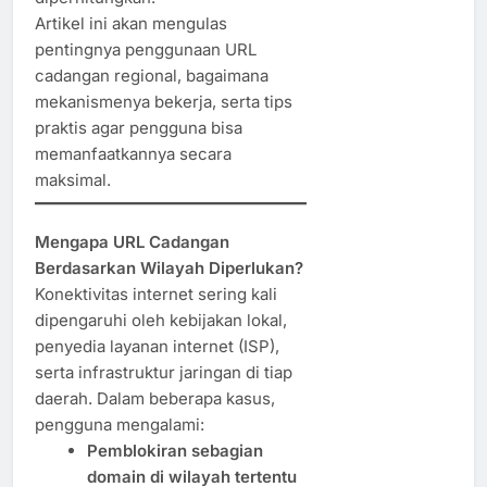
Artikel ini akan mengulas
pentingnya penggunaan URL
cadangan regional, bagaimana
mekanismenya bekerja, serta tips
praktis agar pengguna bisa
memanfaatkannya secara
maksimal.
Mengapa URL Cadangan
Berdasarkan Wilayah Diperlukan?
Konektivitas internet sering kali
dipengaruhi oleh kebijakan lokal,
penyedia layanan internet (ISP),
serta infrastruktur jaringan di tiap
daerah. Dalam beberapa kasus,
pengguna mengalami:
Pemblokiran sebagian
domain di wilayah tertentu