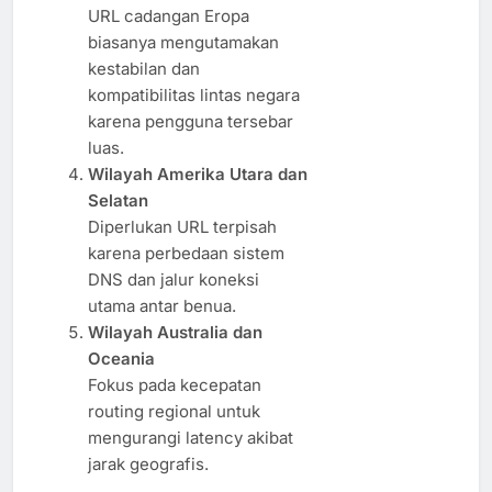
URL cadangan Eropa
biasanya mengutamakan
kestabilan dan
kompatibilitas lintas negara
karena pengguna tersebar
luas.
Wilayah Amerika Utara dan
Selatan
Diperlukan URL terpisah
karena perbedaan sistem
DNS dan jalur koneksi
utama antar benua.
Wilayah Australia dan
Oceania
Fokus pada kecepatan
routing regional untuk
mengurangi latency akibat
jarak geografis.