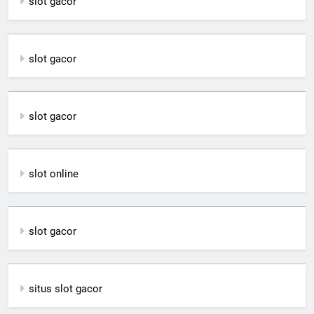
slot gacor
slot gacor
slot gacor
slot online
slot gacor
situs slot gacor