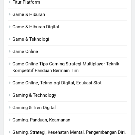
Fitur Platform
Game & Hiburan
Game & Hiburan Digital
Game & Teknologi
Game Online
Game Online Tips Gaming Strategi Multiplayer Teknik
Kompetitif Panduan Bermain Tim
Game Online, Teknologi Digital, Edukasi Slot
Gaming & Technology
Gaming & Tren Digital
Gaming, Panduan, Keamanan
Gaming, Strategi, Kesehatan Mental, Pengembangan Diri,