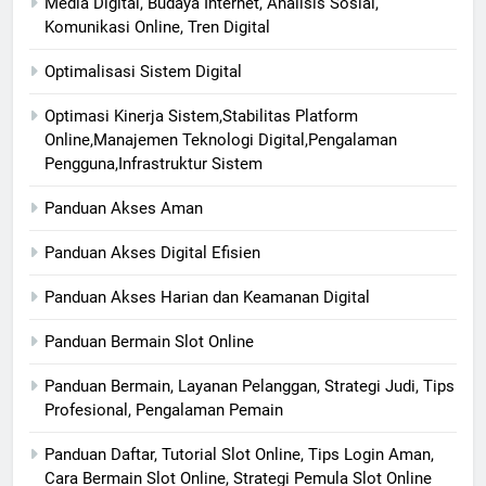
Media Digital, Budaya Internet, Analisis Sosial,
Komunikasi Online, Tren Digital
Optimalisasi Sistem Digital
Optimasi Kinerja Sistem,Stabilitas Platform
Online,Manajemen Teknologi Digital,Pengalaman
Pengguna,Infrastruktur Sistem
Panduan Akses Aman
Panduan Akses Digital Efisien
Panduan Akses Harian dan Keamanan Digital
Panduan Bermain Slot Online
Panduan Bermain, Layanan Pelanggan, Strategi Judi, Tips
Profesional, Pengalaman Pemain
Panduan Daftar, Tutorial Slot Online, Tips Login Aman,
Cara Bermain Slot Online, Strategi Pemula Slot Online