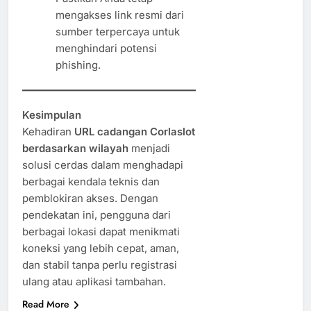
mengakses link resmi dari
sumber terpercaya untuk
menghindari potensi
phishing.
Kesimpulan
Kehadiran
URL cadangan Corlaslot
berdasarkan wilayah
menjadi
solusi cerdas dalam menghadapi
berbagai kendala teknis dan
pemblokiran akses. Dengan
pendekatan ini, pengguna dari
berbagai lokasi dapat menikmati
koneksi yang lebih cepat, aman,
dan stabil tanpa perlu registrasi
ulang atau aplikasi tambahan.
Read More