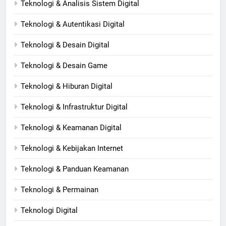
Teknologi & Analisis Sistem Digital
Teknologi & Autentikasi Digital
Teknologi & Desain Digital
Teknologi & Desain Game
Teknologi & Hiburan Digital
Teknologi & Infrastruktur Digital
Teknologi & Keamanan Digital
Teknologi & Kebijakan Internet
Teknologi & Panduan Keamanan
Teknologi & Permainan
Teknologi Digital