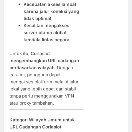
Kecepatan akses lambat
karena jalur koneksi yang
tidak optimal
Kesulitan mengakses
server utama akibat
kendala lintas negara
Untuk itu,
Corlaslot
mengembangkan URL cadangan
berdasarkan wilayah
. Dengan
cara ini, pengguna dapat
mengakses platform melalui jalur
lokal yang lebih cepat dan stabil
tanpa perlu menggunakan VPN
atau proxy tambahan.
Kategori Wilayah Umum untuk
URL Cadangan Corlaslot