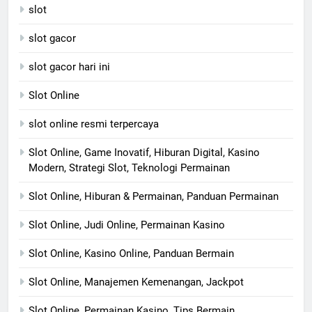
slot
slot gacor
slot gacor hari ini
Slot Online
slot online resmi terpercaya
Slot Online, Game Inovatif, Hiburan Digital, Kasino
Modern, Strategi Slot, Teknologi Permainan
Slot Online, Hiburan & Permainan, Panduan Permainan
Slot Online, Judi Online, Permainan Kasino
Slot Online, Kasino Online, Panduan Bermain
Slot Online, Manajemen Kemenangan, Jackpot
Slot Online, Permainan Kasino, Tips Bermain