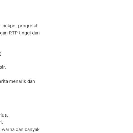
 jackpot progresif.
ngan RTP tinggi dan
)
ir.
erita menarik dan
ius.
i.
 warna dan banyak