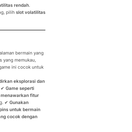
atilitas rendah
.
g, pilih
slot volatilitas
galaman bermain yang
fis yang memukau,
e-game ini cocok untuk
irkan eksplorasi dan
. ✔
Game seperti
2 menawarkan fitur
g. ✔
Gunakan
spins untuk bermain
 yang cocok dengan