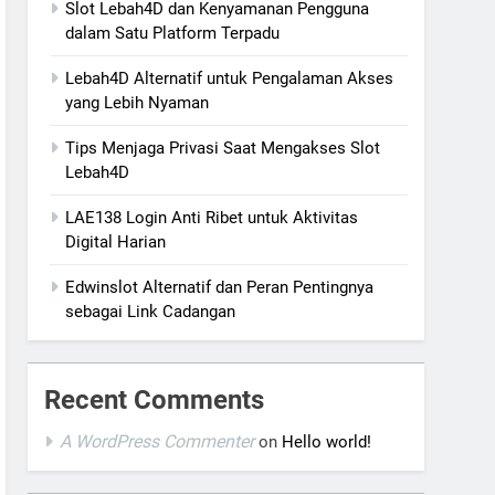
Slot Lebah4D dan Kenyamanan Pengguna
dalam Satu Platform Terpadu
Lebah4D Alternatif untuk Pengalaman Akses
yang Lebih Nyaman
Tips Menjaga Privasi Saat Mengakses Slot
Lebah4D
LAE138 Login Anti Ribet untuk Aktivitas
Digital Harian
Edwinslot Alternatif dan Peran Pentingnya
sebagai Link Cadangan
Recent Comments
A WordPress Commenter
on
Hello world!