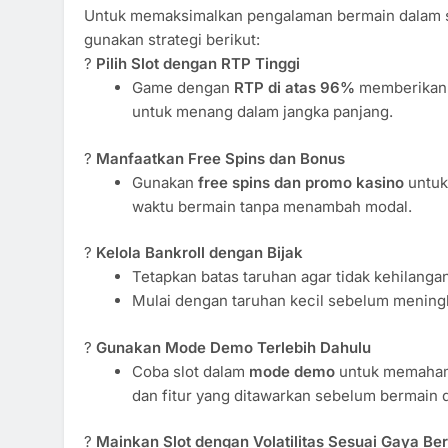
Untuk memaksimalkan pengalaman bermain dalam s
gunakan strategi berikut:
?
Pilih Slot dengan RTP Tinggi
Game dengan
RTP di atas 96%
memberikan 
untuk menang dalam jangka panjang.
?
Manfaatkan Free Spins dan Bonus
Gunakan
free spins dan promo kasino
untuk
waktu bermain tanpa menambah modal.
?
Kelola Bankroll dengan Bijak
Tetapkan batas taruhan agar tidak kehilangan
Mulai dengan taruhan kecil sebelum meningka
?
Gunakan Mode Demo Terlebih Dahulu
Coba slot dalam
mode demo
untuk memaham
dan fitur yang ditawarkan sebelum bermain d
?
Mainkan Slot dengan Volatilitas Sesuai Gaya Be