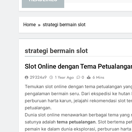
Home
strategi bermain slot
strategi bermain slot
Slot Online dengan Tema Petualanga
29324a9
1 Year Ago
0
6 Mins
Temukan slot online dengan tema petualangan ya
pengalaman bermain seru. Dari ekspedisi ke hutan 
perburuan harta karun, jelajahi rekomendasi slot te
petualangan.
Dunia slot online menawarkan berbagai tema yang 
satunya adalah
tema petualangan
. Slot bertema 
pemain ke dalam dunia eksplorasi, perburuan harta