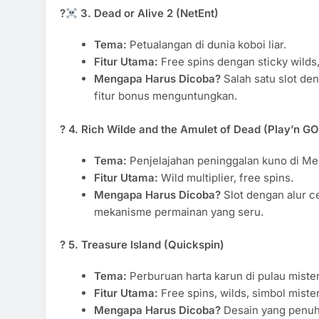
?‍
3. Dead or Alive 2 (NetEnt)
Tema:
Petualangan di dunia koboi liar.
Fitur Utama:
Free spins dengan sticky wilds,
Mengapa Harus Dicoba?
Salah satu slot de
fitur bonus menguntungkan.
?
4. Rich Wilde and the Amulet of Dead (Play’n GO
Tema:
Penjelajahan peninggalan kuno di Mes
Fitur Utama:
Wild multiplier, free spins.
Mengapa Harus Dicoba?
Slot dengan alur c
mekanisme permainan yang seru.
?
5. Treasure Island (Quickspin)
Tema:
Perburuan harta karun di pulau mister
Fitur Utama:
Free spins, wilds, simbol mister
Mengapa Harus Dicoba?
Desain yang penuh