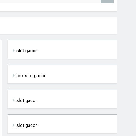
slot gacor
link slot gacor
slot gacor
slot gacor