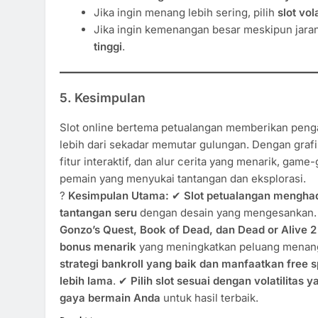
Jika ingin menang lebih sering, pilih
slot vol
Jika ingin kemenangan besar meskipun jaran
tinggi
.
5. Kesimpulan
Slot online bertema petualangan memberikan pen
lebih dari sekadar memutar gulungan. Dengan gra
fitur interaktif, dan alur cerita yang menarik, gam
pemain yang menyukai tantangan dan eksplorasi.
?
Kesimpulan Utama:
✔
Slot petualangan menghad
tantangan seru
dengan desain yang mengesankan
Gonzo’s Quest, Book of Dead, dan Dead or Alive 
bonus menarik
yang meningkatkan peluang menan
strategi bankroll yang baik dan manfaatkan free 
lebih lama
. ✔
Pilih slot sesuai dengan volatilitas
gaya bermain Anda
untuk hasil terbaik.