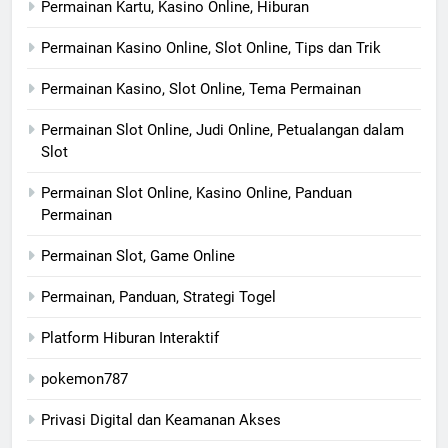
Permainan Kartu, Kasino Online, Hiburan
Permainan Kasino Online, Slot Online, Tips dan Trik
Permainan Kasino, Slot Online, Tema Permainan
Permainan Slot Online, Judi Online, Petualangan dalam
Slot
Permainan Slot Online, Kasino Online, Panduan
Permainan
Permainan Slot, Game Online
Permainan, Panduan, Strategi Togel
Platform Hiburan Interaktif
pokemon787
Privasi Digital dan Keamanan Akses