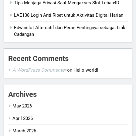
Tips Menjaga Privasi Saat Mengakses Slot Lebah4D
LAE138 Login Anti Ribet untuk Aktivitas Digital Harian
Edwinslot Alternatif dan Peran Pentingnya sebagai Link
Cadangan
Recent Comments
A WordPress Commenter
on
Hello world!
Archives
May 2026
April 2026
March 2026