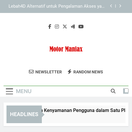
Lebih Nyaman
Skip
Tips Menjaga Privasi Saat Mengakses Slot
to
Lebah4D
content
LAE138 Login Anti Ribet untuk Aktivitas Digital
Harian
Slot Lebah4D dan Kenyamanan Pengguna dalam
Satu Platform Terpadu
Lebah4D Alternatif untuk Pengalaman Akses yang
Lebih Nyaman
Tips Menjaga Privasi Saat Mengakses Slot
Motor Maniax
Lebah4D
Bergabunglah Dengan Komunitas Pecinta
NEWSLETTER
RANDOM NEWS
LAE138 Login Anti Ribet untuk Aktivitas Digital
Motor Di Motor Maniax.
Harian
MENU
Slot Lebah4D dan Kenyamanan Pengguna dalam Satu Platfor
HEADLINES
3 Months Ago