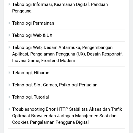
Teknologi Informasi, Keamanan Digital, Panduan
Pengguna
Teknologi Permainan
Teknologi Web & UX
Teknologi Web, Desain Antarmuka, Pengembangan
Aplikasi, Pengalaman Pengguna (UX), Desain Responsif,
Inovasi Game, Frontend Modern
Teknologi, Hiburan
Teknologi, Slot Games, Psikologi Perjudian
Teknologi, Tutorial
Troubleshooting Error HTTP Stabilitas Akses dan Trafik
Optimasi Browser dan Jaringan Manajemen Sesi dan
Cookies Pengalaman Pengguna Digital