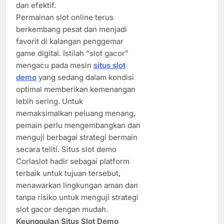
dan efektif.
Permainan slot online terus
berkembang pesat dan menjadi
favorit di kalangan penggemar
game digital. Istilah “slot gacor”
mengacu pada mesin
situs slot
demo
yang sedang dalam kondisi
optimal memberikan kemenangan
lebih sering. Untuk
memaksimalkan peluang menang,
pemain perlu mengembangkan dan
menguji berbagai strategi bermain
secara teliti. Situs slot demo
Corlaslot hadir sebagai platform
terbaik untuk tujuan tersebut,
menawarkan lingkungan aman dan
tanpa risiko untuk menguji strategi
slot gacor dengan mudah.
Keunggulan Situs Slot Demo