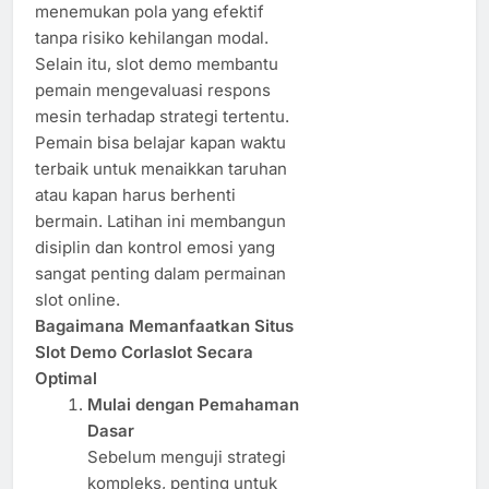
menemukan pola yang efektif
tanpa risiko kehilangan modal.
Selain itu, slot demo membantu
pemain mengevaluasi respons
mesin terhadap strategi tertentu.
Pemain bisa belajar kapan waktu
terbaik untuk menaikkan taruhan
atau kapan harus berhenti
bermain. Latihan ini membangun
disiplin dan kontrol emosi yang
sangat penting dalam permainan
slot online.
Bagaimana Memanfaatkan Situs
Slot Demo Corlaslot Secara
Optimal
Mulai dengan Pemahaman
Dasar
Sebelum menguji strategi
kompleks, penting untuk