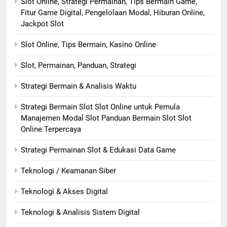
Slot Online, Strategi Permainan, Tips Bermain Game,
Fitur Game Digital, Pengelolaan Modal, Hiburan Online,
Jackpot Slot
Slot Online, Tips Bermain, Kasino Online
Slot, Permainan, Panduan, Strategi
Strategi Bermain & Analisis Waktu
Strategi Bermain Slot Slot Online untuk Pemula
Manajemen Modal Slot Panduan Bermain Slot Slot
Online Terpercaya
Strategi Permainan Slot & Edukasi Data Game
Teknologi / Keamanan Siber
Teknologi & Akses Digital
Teknologi & Analisis Sistem Digital