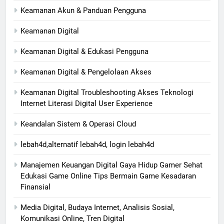
Keamanan Akun & Panduan Pengguna
Keamanan Digital
Keamanan Digital & Edukasi Pengguna
Keamanan Digital & Pengelolaan Akses
Keamanan Digital Troubleshooting Akses Teknologi
Internet Literasi Digital User Experience
Keandalan Sistem & Operasi Cloud
lebah4d,alternatif lebah4d, login lebah4d
Manajemen Keuangan Digital Gaya Hidup Gamer Sehat
Edukasi Game Online Tips Bermain Game Kesadaran
Finansial
Media Digital, Budaya Internet, Analisis Sosial,
Komunikasi Online, Tren Digital