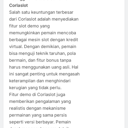
Corlaslot
Salah satu keuntungan terbesar
dari Corlaslot adalah menyediakan
fitur slot demo yang
memungkinkan pemain mencoba
berbagai mesin slot dengan kredit
virtual. Dengan demikian, pemain
bisa menguji teknik taruhan, pola
bermain, dan fitur bonus tanpa
harus menggunakan uang asli. Hal
ini sangat penting untuk mengasah
keterampilan dan menghindari
kerugian yang tidak perlu.
Fitur demo di Corlaslot juga
memberikan pengalaman yang
realistis dengan mekanisme
permainan yang sama persis
seperti versi berbayar. Pemain