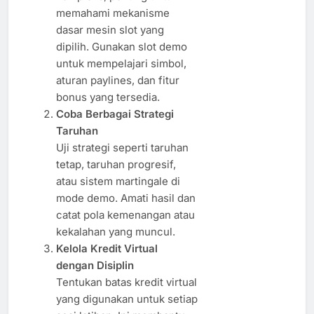
memahami mekanisme
dasar mesin slot yang
dipilih. Gunakan slot demo
untuk mempelajari simbol,
aturan paylines, dan fitur
bonus yang tersedia.
Coba Berbagai Strategi
Taruhan
Uji strategi seperti taruhan
tetap, taruhan progresif,
atau sistem martingale di
mode demo. Amati hasil dan
catat pola kemenangan atau
kekalahan yang muncul.
Kelola Kredit Virtual
dengan Disiplin
Tentukan batas kredit virtual
yang digunakan untuk setiap