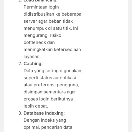
Permintaan login
didistribusikan ke beberapa
server agar beban tidak
menumpuk di satu titik. Ini
mengurangi risiko
bottleneck dan
meningkatkan ketersediaan
layanan.
Caching:
Data yang sering digunakan,
seperti status autentikasi
atau preferensi pengguna,
disimpan sementara agar
proses login berikutnya
lebih cepat.
Database Indexing:
Dengan indeks yang
optimal, pencarian data