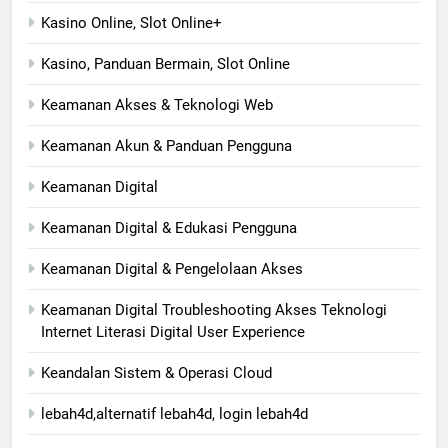
Kasino Online, Slot Online+
Kasino, Panduan Bermain, Slot Online
Keamanan Akses & Teknologi Web
Keamanan Akun & Panduan Pengguna
Keamanan Digital
Keamanan Digital & Edukasi Pengguna
Keamanan Digital & Pengelolaan Akses
Keamanan Digital Troubleshooting Akses Teknologi
Internet Literasi Digital User Experience
Keandalan Sistem & Operasi Cloud
lebah4d,alternatif lebah4d, login lebah4d