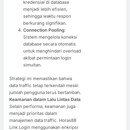
kredensial di database
menjadi lebih efisien,
sehingga waktu respon
berkurang signifikan.
Connection Pooling:
Sistem mengelola koneksi
database secara otomatis
untuk menghindari overload
akibat permintaan login
simultan.
Strategi ini memastikan bahwa
data traffic tetap terkendali meski
jumlah pengguna terus bertambah.
Keamanan dalam Lalu Lintas Data
Selain performa, keamanan juga
menjadi prioritas dalam
manajemen data traffic. Horas88
Link Login menggunakan enkripsi