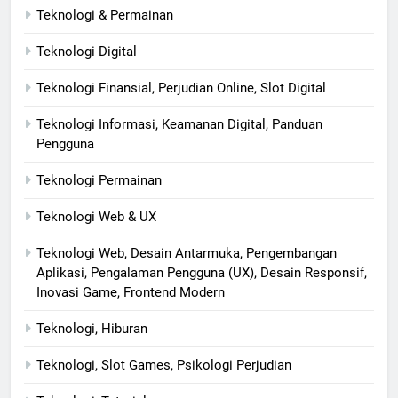
Teknologi & Permainan
Teknologi Digital
Teknologi Finansial, Perjudian Online, Slot Digital
Teknologi Informasi, Keamanan Digital, Panduan
Pengguna
Teknologi Permainan
Teknologi Web & UX
Teknologi Web, Desain Antarmuka, Pengembangan
Aplikasi, Pengalaman Pengguna (UX), Desain Responsif,
Inovasi Game, Frontend Modern
Teknologi, Hiburan
Teknologi, Slot Games, Psikologi Perjudian