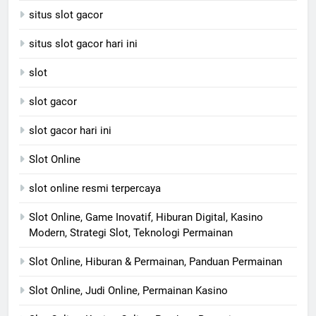
situs slot gacor
situs slot gacor hari ini
slot
slot gacor
slot gacor hari ini
Slot Online
slot online resmi terpercaya
Slot Online, Game Inovatif, Hiburan Digital, Kasino
Modern, Strategi Slot, Teknologi Permainan
Slot Online, Hiburan & Permainan, Panduan Permainan
Slot Online, Judi Online, Permainan Kasino