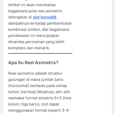
Artikel ini akan membahas
bagaimana pola reel asimetris
diterapkan di
slot horas88
,
dampaknya terhadap pembentukan
kombinasi simbol, dan bagaimana
pendekatan ini menciptakan
dinamika permainan yang lebih
kompleks dan menarik.
Apa Itu Reel Asimetris?
Reel asimetris adalah struktur
gulungan di mana jumlah baris
(horizontal) berbeda pada setiap
kolom (vertikal).Misalnya, alih-alih
memakai format simetris 5×3 (lima
kolom, tiga baris), slot dapat
menggunakan format seperti 3-4-