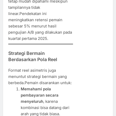
tetap mudah dipahami meskipun
tampilannya tidak
linear.Pendekatan ini
meningkatkan retensi pemain
sebesar 5% menurut hasil
pengujian A/B yang dilakukan pada
kuartal pertama 2025.
Strategi Bermain
Berdasarkan Pola Reel
Format reel asimetris juga
menuntut strategi bermain yang
berbeda.Pemain disarankan untuk:
Memahami pola
pembayaran secara
menyeluruh
, karena
kombinasi bisa datang dari
arah yang tidak biasa.