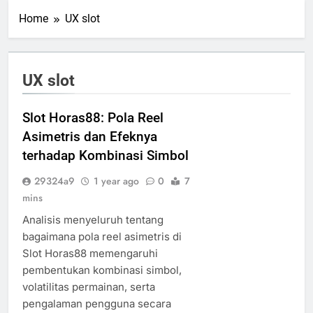
Home
UX slot
UX slot
Slot Horas88: Pola Reel
Asimetris dan Efeknya
terhadap Kombinasi Simbol
29324a9
1 year ago
0
7
mins
Analisis menyeluruh tentang
bagaimana pola reel asimetris di
Slot Horas88 memengaruhi
pembentukan kombinasi simbol,
volatilitas permainan, serta
pengalaman pengguna secara