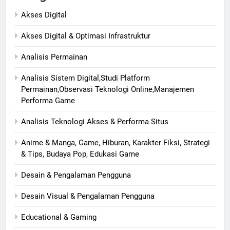
Akses Digital
Akses Digital & Optimasi Infrastruktur
Analisis Permainan
Analisis Sistem Digital,Studi Platform
Permainan,Observasi Teknologi Online,Manajemen
Performa Game
Analisis Teknologi Akses & Performa Situs
Anime & Manga, Game, Hiburan, Karakter Fiksi, Strategi
& Tips, Budaya Pop, Edukasi Game
Desain & Pengalaman Pengguna
Desain Visual & Pengalaman Pengguna
Educational & Gaming