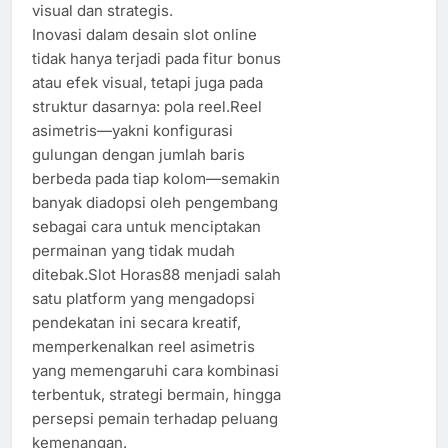
visual dan strategis.
Inovasi dalam desain slot online
tidak hanya terjadi pada fitur bonus
atau efek visual, tetapi juga pada
struktur dasarnya: pola reel.Reel
asimetris—yakni konfigurasi
gulungan dengan jumlah baris
berbeda pada tiap kolom—semakin
banyak diadopsi oleh pengembang
sebagai cara untuk menciptakan
permainan yang tidak mudah
ditebak.Slot Horas88 menjadi salah
satu platform yang mengadopsi
pendekatan ini secara kreatif,
memperkenalkan reel asimetris
yang memengaruhi cara kombinasi
terbentuk, strategi bermain, hingga
persepsi pemain terhadap peluang
kemenangan.