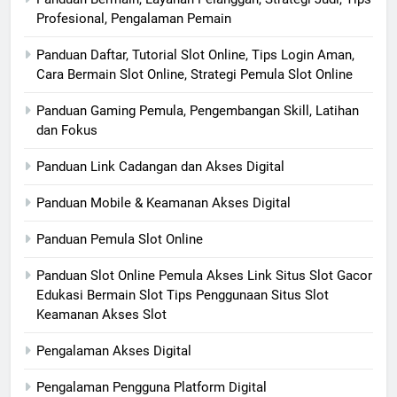
Profesional, Pengalaman Pemain
Panduan Daftar, Tutorial Slot Online, Tips Login Aman,
Cara Bermain Slot Online, Strategi Pemula Slot Online
Panduan Gaming Pemula, Pengembangan Skill, Latihan
dan Fokus
Panduan Link Cadangan dan Akses Digital
Panduan Mobile & Keamanan Akses Digital
Panduan Pemula Slot Online
Panduan Slot Online Pemula Akses Link Situs Slot Gacor
Edukasi Bermain Slot Tips Penggunaan Situs Slot
Keamanan Akses Slot
Pengalaman Akses Digital
Pengalaman Pengguna Platform Digital