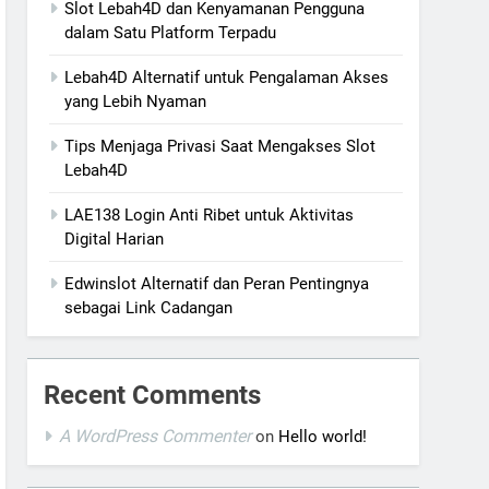
Slot Lebah4D dan Kenyamanan Pengguna
dalam Satu Platform Terpadu
Lebah4D Alternatif untuk Pengalaman Akses
yang Lebih Nyaman
Tips Menjaga Privasi Saat Mengakses Slot
Lebah4D
LAE138 Login Anti Ribet untuk Aktivitas
Digital Harian
Edwinslot Alternatif dan Peran Pentingnya
sebagai Link Cadangan
Recent Comments
A WordPress Commenter
on
Hello world!