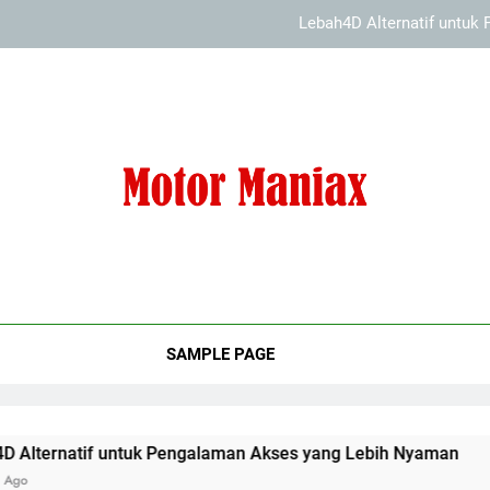
Lebah4D Alternatif untu
Tips Menjaga
LAE138 Login An
Slot Lebah4D dan Kenyamanan P
Lebah4D Alternatif untu
Tips Menjaga
or Maniax
lah Dengan Komunitas Pecinta Motor Di Motor Maniax.
LAE138 Login An
SAMPLE PAGE
f untuk Pengalaman Akses yang Lebih Nyaman
Tips Men
3 Months A