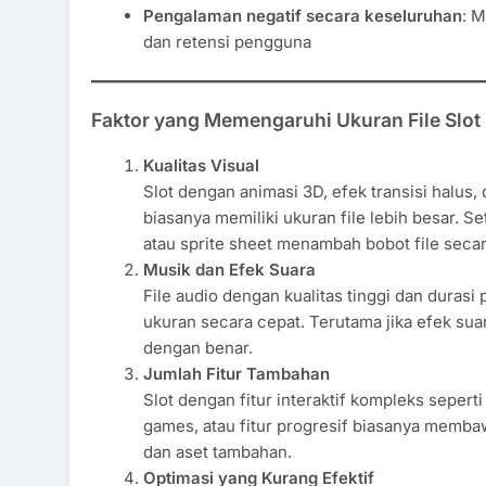
Pengalaman negatif secara keseluruhan
: 
dan retensi pengguna
Faktor yang Memengaruhi Ukuran File Slot
Kualitas Visual
Slot dengan animasi 3D, efek transisi halus,
biasanya memiliki ukuran file lebih besar. S
atau sprite sheet menambah bobot file secara
Musik dan Efek Suara
File audio dengan kualitas tinggi dan duras
ukuran secara cepat. Terutama jika efek sua
dengan benar.
Jumlah Fitur Tambahan
Slot dengan fitur interaktif kompleks sepert
games, atau fitur progresif biasanya membaw
dan aset tambahan.
Optimasi yang Kurang Efektif