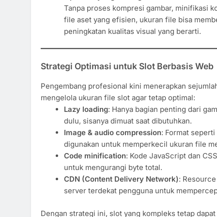
Tanpa proses kompresi gambar, minifikasi 
file aset yang efisien, ukuran file bisa mem
peningkatan kualitas visual yang berarti.
Strategi Optimasi untuk Slot Berbasis Web
Pengembang profesional kini menerapkan sejumlah
mengelola ukuran file slot agar tetap optimal:
Lazy loading
: Hanya bagian penting dari ga
dulu, sisanya dimuat saat dibutuhkan.
Image & audio compression
: Format seper
digunakan untuk memperkecil ukuran file me
Code minification
: Kode JavaScript dan CS
untuk mengurangi byte total.
CDN (Content Delivery Network)
: Resource
server terdekat pengguna untuk memperce
Dengan strategi ini, slot yang kompleks tetap dapa