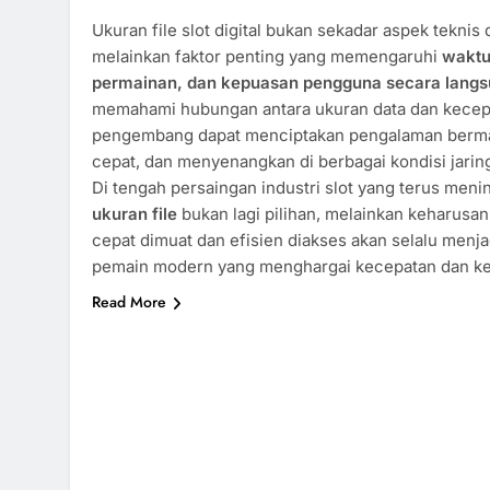
Ukuran file slot digital bukan sekadar aspek teknis di
melainkan faktor penting yang memengaruhi
waktu
permainan, dan kepuasan pengguna secara lang
memahami hubungan antara ukuran data dan kecep
pengembang dapat menciptakan pengalaman bermai
cepat, dan menyenangkan di berbagai kondisi jarin
Di tengah persaingan industri slot yang terus meni
ukuran file
bukan lagi pilihan, melainkan keharusan 
cepat dimuat dan efisien diakses akan selalu menjad
pemain modern yang menghargai kecepatan dan k
Read More