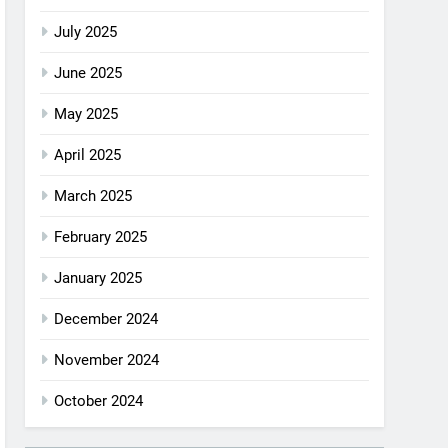
July 2025
June 2025
May 2025
April 2025
March 2025
February 2025
January 2025
December 2024
November 2024
October 2024