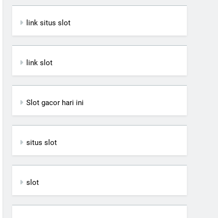
link situs slot
link slot
Slot gacor hari ini
situs slot
slot