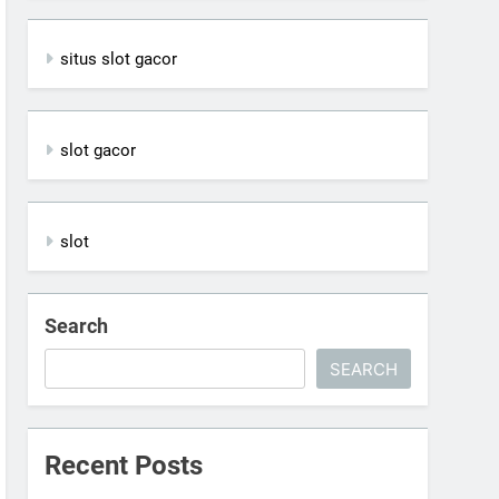
situs slot gacor
slot gacor
slot
Search
SEARCH
Recent Posts