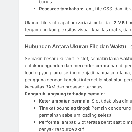
bonus
Resource tambahan
: font, file CSS, dan libr
Ukuran file slot dapat bervariasi mulai dari
2 MB hin
tergantung kompleksitas visual, kualitas grafis, dan
Hubungan Antara Ukuran File dan Waktu L
Semakin besar ukuran file slot, semakin lama wakt
untuk
mengunduh dan merender permainan
di pe
loading yang lama sering menjadi hambatan utama,
pengguna dengan koneksi internet lambat atau pe
kapasitas RAM dan prosesor terbatas.
Pengaruh langsung terhadap pemain:
Keterlambatan bermain
: Slot tidak bisa dim
Tingkat bouncing tinggi
: Pemain cenderung
permainan sebelum loading selesai
Performa lambat
: Slot terasa berat saat dima
banyak resource aktif