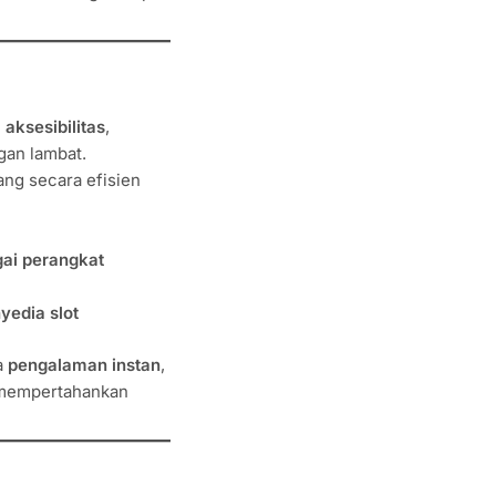
i
aksesibilitas
,
gan lambat.
ang secara efisien
ai perangkat
yedia slot
a
pengalaman instan
,
m mempertahankan