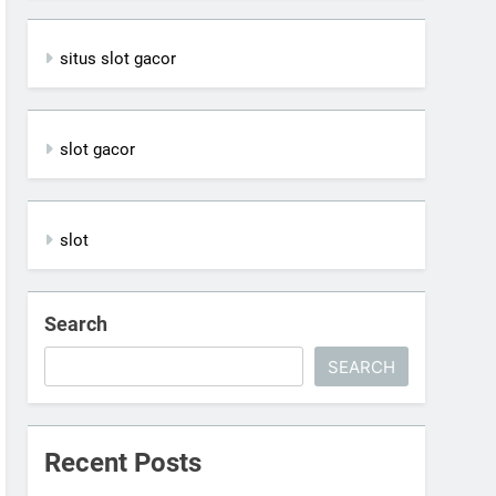
situs slot gacor
slot gacor
slot
Search
SEARCH
Recent Posts