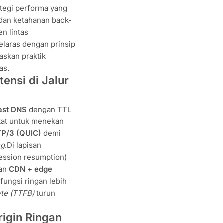
egi performa yang
 dan ketahanan back-
en lintas
selaras dengan prinsip
askan praktik
as.
ensi di Jalur
ast DNS
dengan TTL
kat untuk menekan
P/3 (QUIC)
demi
ng
.Di lapisan
session resumption)
kan
CDN + edge
fungsi ringan lebih
yte (TTFB)
turun
rigin Ringan