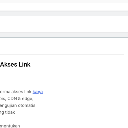
 Akses Link
orma akses link
kaya
apis, CDN & edge,
engujian otomatis,
ng tidak
menentukan