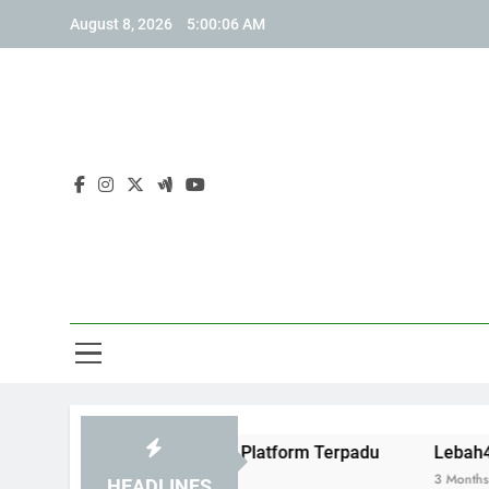
Skip
August 8, 2026
5:00:07 AM
to
content
Mot
Bergabung
gguna dalam Satu Platform Terpadu
Lebah4D Alternati
3 Months Ago
HEADLINES