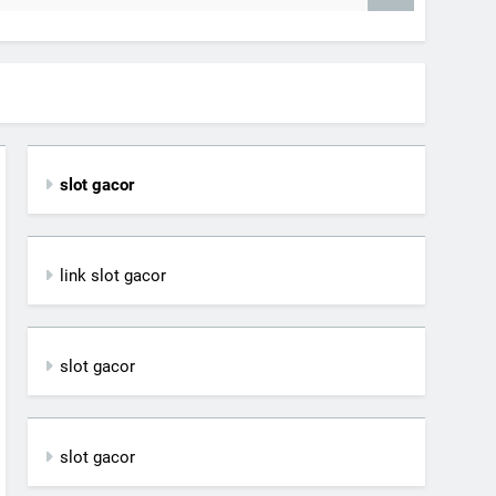
slot gacor
link slot gacor
slot gacor
slot gacor