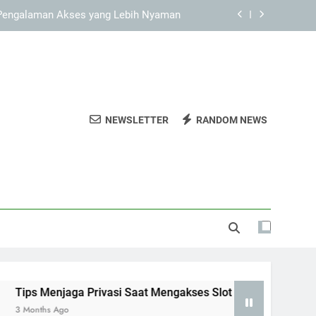
k Pengalaman Akses yang Lebih Nyaman
 Privasi Saat Mengakses Slot Lebah4D
ti Ribet untuk Aktivitas Digital Harian
engguna dalam Satu Platform Terpadu
NEWSLETTER
RANDOM NEWS
k Pengalaman Akses yang Lebih Nyaman
 Privasi Saat Mengakses Slot Lebah4D
ti Ribet untuk Aktivitas Digital Harian
jaga Privasi Saat Mengakses Slot Lebah4D
LAE138 Login
go
3 Months Ago