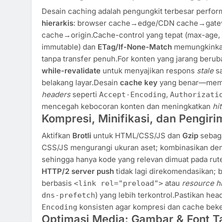
Desain caching adalah pengungkit terbesar perfo
hierarkis
: browser cache→edge/CDN cache→gat
cache→origin.Cache-control yang tepat (max-age,
immutable) dan
ETag/If-None-Match
memungkinkan 
tanpa transfer penuh.For konten yang jarang beru
while-revalidate
untuk menyajikan respons
stale
sa
belakang layar.Desain
cache key
yang benar—mem
headers
seperti
,
Accept-Encoding
Authorizati
mencegah kebocoran konten dan meningkatkan
hit
Kompresi, Minifikasi, dan Pengir
Aktifkan
Brotli
untuk HTML/CSS/JS dan
Gzip
sebaga
CSS/JS mengurangi ukuran aset; kombinasikan d
sehingga hanya kode yang relevan dimuat pada rut
HTTP/2 server push
tidak lagi direkomendasikan; 
berbasis
atau
resource h
<link rel="preload">
) yang lebih terkontrol.Pastikan he
dns-prefetch
konsisten agar kompresi dan cache beker
Encoding
Optimasi Media: Gambar & Font 