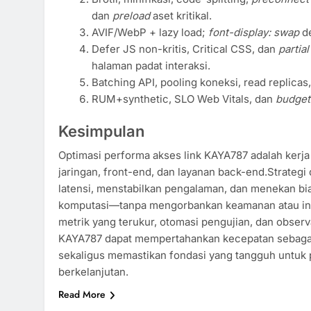
dan
preload
aset kritikal.
AVIF/WebP + lazy load;
font-display: swap
de
Defer JS non-kritis, Critical CSS, dan
partial
halaman padat interaksi.
Batching API, pooling koneksi, read replicas
RUM+synthetic, SLO Web Vitals, dan
budget
Kesimpulan
Optimasi performa akses link KAYA787 adalah kerja
jaringan, front-end, dan layanan back-end.Strategi
latensi, menstabilkan pengalaman, dan menekan b
komputasi—tanpa mengorbankan keamanan atau int
metrik yang terukur, otomasi pengujian, dan observ
KAYA787 dapat mempertahankan kecepatan sebagai
sekaligus memastikan fondasi yang tangguh untuk
berkelanjutan.
Read More