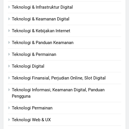
Teknologi & Infrastruktur Digital
Teknologi & Keamanan Digital
Teknologi & Kebijakan Internet
Teknologi & Panduan Keamanan
Teknologi & Permainan
Teknologi Digital
Teknologi Finansial, Perjudian Online, Slot Digital
Teknologi Informasi, Keamanan Digital, Panduan
Pengguna
Teknologi Permainan
Teknologi Web & UX