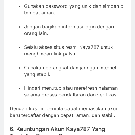
Gunakan password yang unik dan simpan di
tempat aman.
Jangan bagikan informasi login dengan
orang lain.
Selalu akses situs resmi Kaya787 untuk
menghindari link palsu.
Gunakan perangkat dan jaringan internet
yang stabil.
Hindari menutup atau merefresh halaman
selama proses pendaftaran dan verifikasi.
Dengan tips ini, pemula dapat memastikan akun
baru terdaftar dengan cepat, aman, dan stabil.
6. Keuntungan Akun Kaya787 Yang