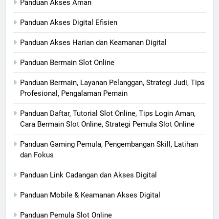
Panduan Akses Aman
Panduan Akses Digital Efisien
Panduan Akses Harian dan Keamanan Digital
Panduan Bermain Slot Online
Panduan Bermain, Layanan Pelanggan, Strategi Judi, Tips
Profesional, Pengalaman Pemain
Panduan Daftar, Tutorial Slot Online, Tips Login Aman,
Cara Bermain Slot Online, Strategi Pemula Slot Online
Panduan Gaming Pemula, Pengembangan Skill, Latihan
dan Fokus
Panduan Link Cadangan dan Akses Digital
Panduan Mobile & Keamanan Akses Digital
Panduan Pemula Slot Online