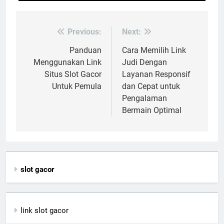
Previous:
Next:
Post
navigation
Panduan
Cara Memilih Link
Menggunakan Link
Judi Dengan
Situs Slot Gacor
Layanan Responsif
Untuk Pemula
dan Cepat untuk
Pengalaman
Bermain Optimal
slot gacor
link slot gacor