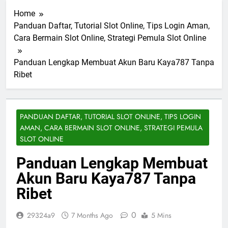
Home
Panduan Daftar, Tutorial Slot Online, Tips Login Aman,
Cara Bermain Slot Online, Strategi Pemula Slot Online
Panduan Lengkap Membuat Akun Baru Kaya787 Tanpa
Ribet
PANDUAN DAFTAR, TUTORIAL SLOT ONLINE, TIPS LOGIN
AMAN, CARA BERMAIN SLOT ONLINE, STRATEGI PEMULA
SLOT ONLINE
Panduan Lengkap Membuat
Akun Baru Kaya787 Tanpa
Ribet
0
29324a9
7 Months Ago
5 Mins