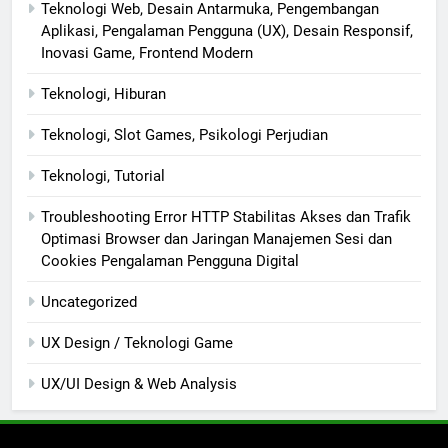
Teknologi Web, Desain Antarmuka, Pengembangan
Aplikasi, Pengalaman Pengguna (UX), Desain Responsif,
Inovasi Game, Frontend Modern
Teknologi, Hiburan
Teknologi, Slot Games, Psikologi Perjudian
Teknologi, Tutorial
Troubleshooting Error HTTP Stabilitas Akses dan Trafik
Optimasi Browser dan Jaringan Manajemen Sesi dan
Cookies Pengalaman Pengguna Digital
Uncategorized
UX Design / Teknologi Game
UX/UI Design & Web Analysis