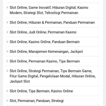
Slot Online, Game Inovatif, Hiburan Digital, Kasino
Modern, Strategi Slot, Teknologi Permainan
Slot Online, Hiburan & Permainan, Panduan Permainan
Slot Online, Judi Online, Permainan Kasino
Slot Online, Kasino Online, Panduan Bermain
Slot Online, Manajemen Kemenangan, Jackpot
Slot Online, Permainan Kasino, Tips Bermain
Slot Online, Strategi Permainan, Tips Bermain Game,
Fitur Game Digital, Pengelolaan Modal, Hiburan Online,
Jackpot Slot
Slot Online, Tips Bermain, Kasino Online
Slot, Permainan, Panduan, Strategi