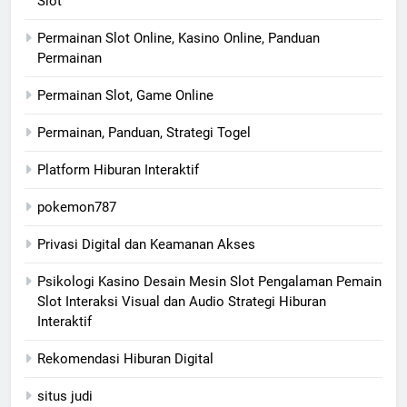
Slot
Permainan Slot Online, Kasino Online, Panduan
Permainan
Permainan Slot, Game Online
Permainan, Panduan, Strategi Togel
Platform Hiburan Interaktif
pokemon787
Privasi Digital dan Keamanan Akses
Psikologi Kasino Desain Mesin Slot Pengalaman Pemain
Slot Interaksi Visual dan Audio Strategi Hiburan
Interaktif
Rekomendasi Hiburan Digital
situs judi