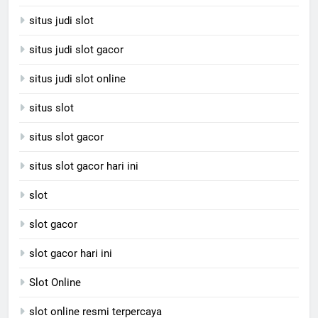
situs judi slot
situs judi slot gacor
situs judi slot online
situs slot
situs slot gacor
situs slot gacor hari ini
slot
slot gacor
slot gacor hari ini
Slot Online
slot online resmi terpercaya