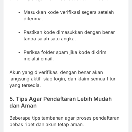
Masukkan kode verifikasi segera setelah
diterima.
Pastikan kode dimasukkan dengan benar
tanpa salah satu angka.
Periksa folder spam jika kode dikirim
melalui email.
Akun yang diverifikasi dengan benar akan
langsung aktif, siap login, dan klaim semua fitur
yang tersedia.
5. Tips Agar Pendaftaran Lebih Mudah
dan Aman
Beberapa tips tambahan agar proses pendaftaran
bebas ribet dan akun tetap aman: