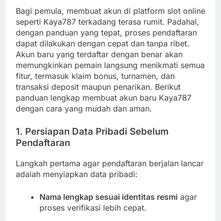
Bagi pemula, membuat akun di platform slot online
seperti Kaya787 terkadang terasa rumit. Padahal,
dengan panduan yang tepat, proses pendaftaran
dapat dilakukan dengan cepat dan tanpa ribet.
Akun baru yang terdaftar dengan benar akan
memungkinkan pemain langsung menikmati semua
fitur, termasuk klaim bonus, turnamen, dan
transaksi deposit maupun penarikan. Berikut
panduan lengkap membuat akun baru Kaya787
dengan cara yang mudah dan aman.
1. Persiapan Data Pribadi Sebelum
Pendaftaran
Langkah pertama agar pendaftaran berjalan lancar
adalah menyiapkan data pribadi:
Nama lengkap sesuai identitas resmi
agar
proses verifikasi lebih cepat.