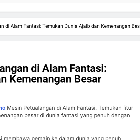
an di Alam Fantasi: Temukan Dunia Ajaib dan Kemenangan Bes
angan di Alam Fantasi:
an Kemenangan Besar
mo
Mesin Petualangan di Alam Fantasi. Temukan fitur
enangan besar di dunia fantasi yang penuh dengan
asi membawa pemain ke dalam dunia yang penuh