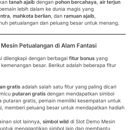
lkan
tanah ajaib
dengan
pohon bercahaya
,
air terjun
main lebih dalam ke dunia magis yang
ntra
,
mahkota berlian
, dan
ramuan ajaib
,
uh petualangan dan peluang besar untuk menang.
o Mesin Petualangan di Alam Fantasi
i dilengkapi dengan berbagai
fitur bonus
yang
kemenangan besar. Berikut adalah beberapa fitur
an gratis
adalah salah satu fitur yang paling dicari
emicu
putaran gratis
dengan mendapatkan simbol
 putaran gratis, pemain memiliki kesempatan untuk
i, memberi peluang besar untuk mendapatkan hadiah
inan slot lainnya,
simbol wild
di Slot Demo Mesin
i untuk menggantikan simbol lain dan membantu