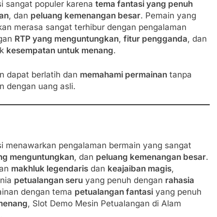
i sangat populer karena
tema fantasi yang penuh
an
, dan
peluang kemenangan besar
. Pemain yang
kan merasa sangat terhibur dengan pengalaman
ngan
RTP yang menguntungkan
,
fitur pengganda
, dan
ak
kesempatan untuk menang
.
n dapat berlatih dan
memahami permainan
tanpa
n dengan uang asli.
asi menawarkan pengalaman bermain yang sangat
ang menguntungkan
, dan
peluang kemenangan besar
.
gan
makhluk legendaris
dan
keajaiban magis
,
unia
petualangan seru
yang penuh dengan
rahasia
mainan dengan tema
petualangan fantasi
yang penuh
 menang
, Slot Demo Mesin Petualangan di Alam
.