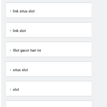
link situs slot
link slot
Slot gacor hari ini
situs slot
slot