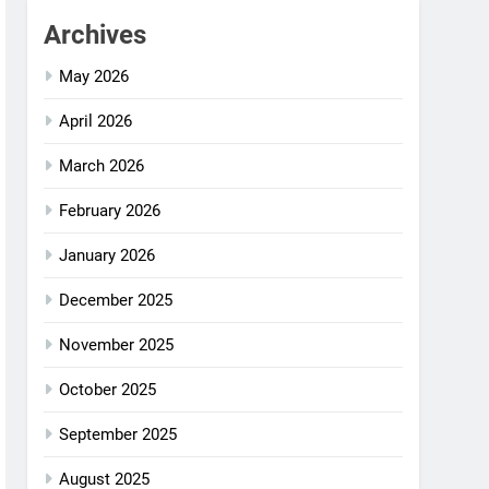
Archives
May 2026
April 2026
March 2026
February 2026
January 2026
December 2025
November 2025
October 2025
September 2025
August 2025