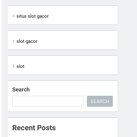
situs slot gacor
slot gacor
slot
Search
SEARCH
Recent Posts