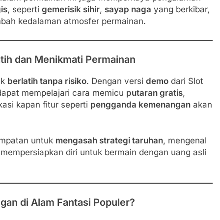
is
, seperti
gemerisik sihir
,
sayap naga
yang berkibar,
ah kedalaman atmosfer permainan.
latih dan Menikmati Permainan
uk
berlatih tanpa risiko
. Dengan versi
demo
dari Slot
 dapat mempelajari cara memicu
putaran gratis
,
kasi kapan fitur seperti
pengganda kemenangan
akan
empatan untuk
mengasah strategi taruhan
, mengenal
empersiapkan diri untuk bermain dengan uang asli
gan di Alam Fantasi Populer?