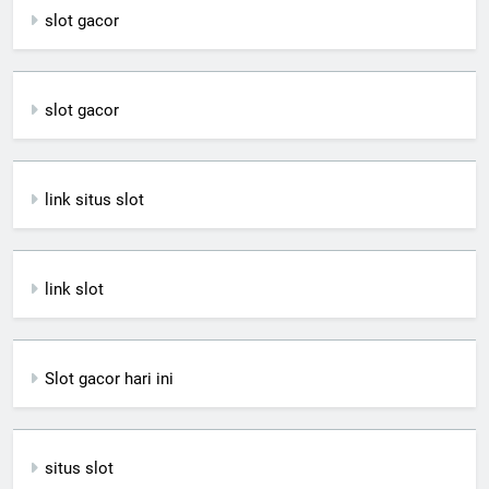
slot gacor
slot gacor
link situs slot
link slot
Slot gacor hari ini
situs slot