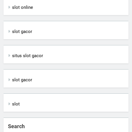
slot online
slot gacor
situs slot gacor
slot gacor
slot
Search