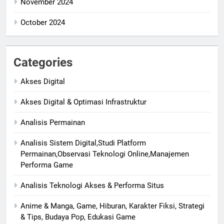
November 2024
October 2024
Categories
Akses Digital
Akses Digital & Optimasi Infrastruktur
Analisis Permainan
Analisis Sistem Digital,Studi Platform
Permainan,Observasi Teknologi Online,Manajemen
Performa Game
Analisis Teknologi Akses & Performa Situs
Anime & Manga, Game, Hiburan, Karakter Fiksi, Strategi
& Tips, Budaya Pop, Edukasi Game