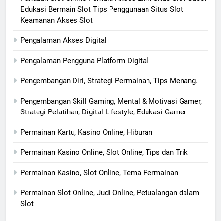
Edukasi Bermain Slot Tips Penggunaan Situs Slot
Keamanan Akses Slot
Pengalaman Akses Digital
Pengalaman Pengguna Platform Digital
Pengembangan Diri, Strategi Permainan, Tips Menang.
Pengembangan Skill Gaming, Mental & Motivasi Gamer,
Strategi Pelatihan, Digital Lifestyle, Edukasi Gamer
Permainan Kartu, Kasino Online, Hiburan
Permainan Kasino Online, Slot Online, Tips dan Trik
Permainan Kasino, Slot Online, Tema Permainan
Permainan Slot Online, Judi Online, Petualangan dalam
Slot