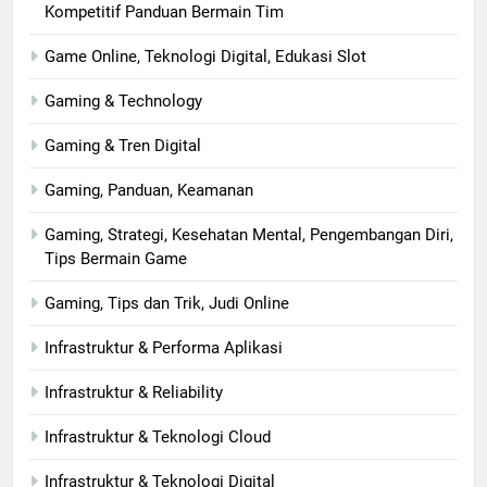
Kompetitif Panduan Bermain Tim
Game Online, Teknologi Digital, Edukasi Slot
Gaming & Technology
Gaming & Tren Digital
Gaming, Panduan, Keamanan
Gaming, Strategi, Kesehatan Mental, Pengembangan Diri,
Tips Bermain Game
Gaming, Tips dan Trik, Judi Online
Infrastruktur & Performa Aplikasi
Infrastruktur & Reliability
Infrastruktur & Teknologi Cloud
Infrastruktur & Teknologi Digital