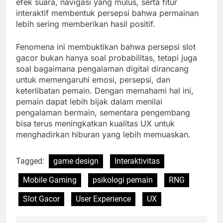
efek suara, navigasi yang mulus, serta fitur
interaktif membentuk persepsi bahwa permainan
lebih sering memberikan hasil positif.
Fenomena ini membuktikan bahwa persepsi slot
gacor bukan hanya soal probabilitas, tetapi juga
soal bagaimana pengalaman digital dirancang
untuk memengaruhi emosi, persepsi, dan
keterlibatan pemain. Dengan memahami hal ini,
pemain dapat lebih bijak dalam menilai
pengalaman bermain, sementara pengembang
bisa terus meningkatkan kualitas UX untuk
menghadirkan hiburan yang lebih memuaskan.
Tagged:
game design
Interaktivitas
Mobile Gaming
psikologi pemain
RNG
Slot Gacor
User Experience
UX