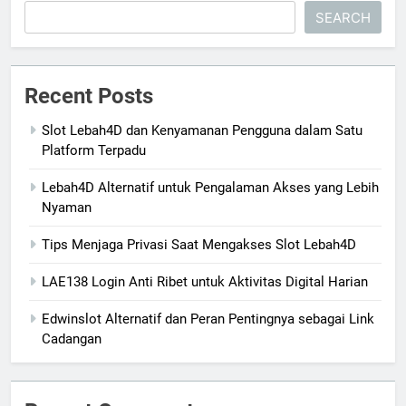
SEARCH
Recent Posts
Slot Lebah4D dan Kenyamanan Pengguna dalam Satu
Platform Terpadu
Lebah4D Alternatif untuk Pengalaman Akses yang Lebih
Nyaman
Tips Menjaga Privasi Saat Mengakses Slot Lebah4D
LAE138 Login Anti Ribet untuk Aktivitas Digital Harian
Edwinslot Alternatif dan Peran Pentingnya sebagai Link
Cadangan