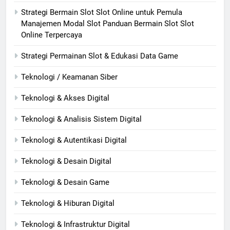
Strategi Bermain Slot Slot Online untuk Pemula
Manajemen Modal Slot Panduan Bermain Slot Slot
Online Terpercaya
Strategi Permainan Slot & Edukasi Data Game
Teknologi / Keamanan Siber
Teknologi & Akses Digital
Teknologi & Analisis Sistem Digital
Teknologi & Autentikasi Digital
Teknologi & Desain Digital
Teknologi & Desain Game
Teknologi & Hiburan Digital
Teknologi & Infrastruktur Digital