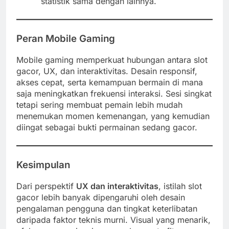
statistik sama dengan lainnya.
Peran Mobile Gaming
Mobile gaming memperkuat hubungan antara slot
gacor, UX, dan interaktivitas. Desain responsif,
akses cepat, serta kemampuan bermain di mana
saja meningkatkan frekuensi interaksi. Sesi singkat
tetapi sering membuat pemain lebih mudah
menemukan momen kemenangan, yang kemudian
diingat sebagai bukti permainan sedang gacor.
Kesimpulan
Dari perspektif
UX dan interaktivitas
, istilah slot
gacor lebih banyak dipengaruhi oleh desain
pengalaman pengguna dan tingkat keterlibatan
daripada faktor teknis murni. Visual yang menarik,