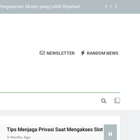
k Pengalaman Akses yang Lebih Nyaman
 Privasi Saat Mengakses Slot Lebah4D
ti Ribet untuk Aktivitas Digital Harian
engguna dalam Satu Platform Terpadu
NEWSLETTER
RANDOM NEWS
k Pengalaman Akses yang Lebih Nyaman
 Privasi Saat Mengakses Slot Lebah4D
ti Ribet untuk Aktivitas Digital Harian
jaga Privasi Saat Mengakses Slot Lebah4D
LAE138 Login
go
3 Months Ago