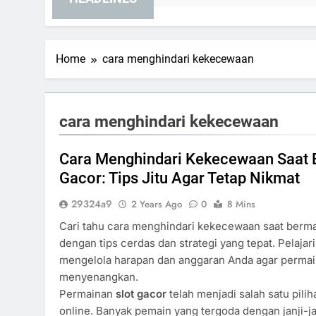
Home
cara menghindari kekecewaan
cara menghindari kekecewaan
Cara Menghindari Kekecewaan Saat 
Gacor: Tips Jitu Agar Tetap Nikmat
29324a9
2 Years Ago
0
8 Mins
Cari tahu cara menghindari kekecewaan saat berm
dengan tips cerdas dan strategi yang tepat. Pelaja
mengelola harapan dan anggaran Anda agar permai
menyenangkan.
Permainan
slot gacor
telah menjadi salah satu pilih
online. Banyak pemain yang tergoda dengan janji-