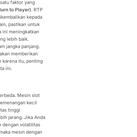
satu faktor yang
urn to Player)
. RTP
dikembalikan kepada
in, pastikan untuk
a ini meningkatkan
g lebih baik.
am jangka panjang.
i akan memberikan
karena itu, penting
a ini.
erbeda. Mesin slot
kemenangan kecil
tas tinggi
ih jarang. Jika Anda
 dengan volatilitas
, maka mesin dengan