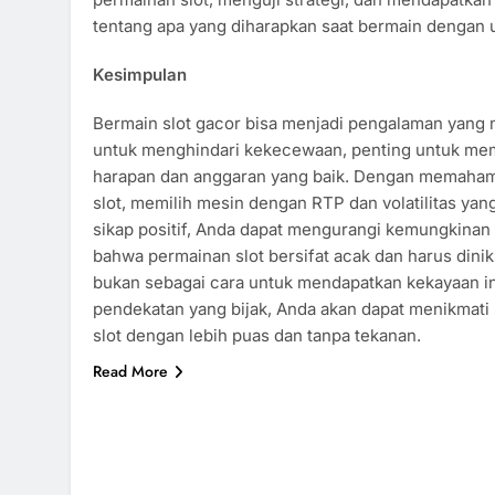
tentang apa yang diharapkan saat bermain dengan u
Kesimpulan
Bermain slot gacor bisa menjadi pengalaman yang 
untuk menghindari kekecewaan, penting untuk mem
harapan dan anggaran yang baik. Dengan memahami
slot, memilih mesin dengan RTP dan volatilitas yan
sikap positif, Anda dapat mengurangi kemungkinan 
bahwa permainan slot bersifat acak dan harus dinik
bukan sebagai cara untuk mendapatkan kekayaan i
pendekatan yang bijak, Anda akan dapat menikmati 
slot dengan lebih puas dan tanpa tekanan.
Read More