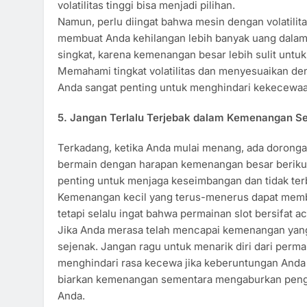
volatilitas tinggi bisa menjadi pilihan.
Namun, perlu diingat bahwa mesin dengan volatilita
membuat Anda kehilangan lebih banyak uang dalam
singkat, karena kemenangan besar lebih sulit untuk
Memahami tingkat volatilitas dan menyesuaikan d
Anda sangat penting untuk menghindari kekecewaa
5. Jangan Terlalu Terjebak dalam Kemenangan S
Terkadang, ketika Anda mulai menang, ada doronga
bermain dengan harapan kemenangan besar beriku
penting untuk menjaga keseimbangan dan tidak te
Kemenangan kecil yang terus-menerus dapat memb
tetapi selalu ingat bahwa permainan slot bersifat ac
Jika Anda merasa telah mencapai kemenangan yang
sejenak. Jangan ragu untuk menarik diri dari perm
menghindari rasa kecewa jika keberuntungan Anda
biarkan kemenangan sementara mengaburkan peng
Anda.