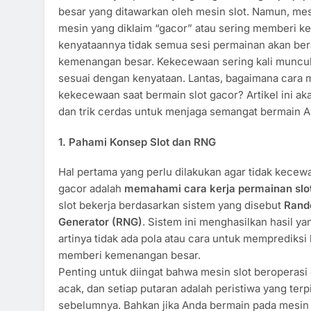
besar yang ditawarkan oleh mesin slot. Namun, mes
mesin yang diklaim “gacor” atau sering memberi 
kenyataannya tidak semua sesi permainan akan ber
kemenangan besar. Kekecewaan sering kali muncul 
sesuai dengan kenyataan. Lantas, bagaimana cara 
kekecewaan saat bermain slot gacor? Artikel ini a
dan trik cerdas untuk menjaga semangat bermain An
1. Pahami Konsep Slot dan RNG
Hal pertama yang perlu dilakukan agar tidak kecewa
gacor adalah
memahami cara kerja permainan slo
slot bekerja berdasarkan sistem yang disebut
Rand
Generator (RNG)
. Sistem ini menghasilkan hasil y
artinya tidak ada pola atau cara untuk memprediks
memberi kemenangan besar.
Penting untuk diingat bahwa mesin slot beroperasi 
acak, dan setiap putaran adalah peristiwa yang terp
sebelumnya. Bahkan jika Anda bermain pada mesin