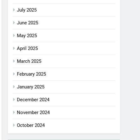
July 2025
June 2025
May 2025
April 2025
March 2025
February 2025
January 2025
December 2024
November 2024
October 2024