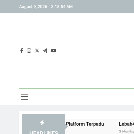
Skip
August 9, 2026
8:18:55 AM
to
content
Mot
Bergabung
gguna dalam Satu Platform Terpadu
Lebah4D Alternati
3 Months Ago
HEADLINES