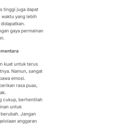
s tinggi juga dapat
 waktu yang lebih
 didapatkan.
engan gaya permainan
n.
ementara
n kuat untuk terus
tnya. Namun, sangat
rbawa emosi.
erikan rasa puas,
ak.
 cukup, berhentilah
ainan untuk
 berubah. Jangan
elolaan anggaran