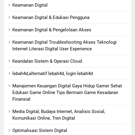
Keamanan Digital
Keamanan Digital & Edukasi Pengguna
Keamanan Digital & Pengelolaan Akses
Keamanan Digital Troubleshooting Akses Teknologi
Internet Literasi Digital User Experience
Keandalan Sistem & Operasi Cloud
lebah4d,alternatif lebah4d, login lebah4d
Manajemen Keuangan Digital Gaya Hidup Gamer Sehat
Edukasi Game Online Tips Bermain Game Kesadaran
Finansial
Media Digital, Budaya Internet, Analisis Sosial,
Komunikasi Online, Tren Digital
Optimalisasi Sistem Digital