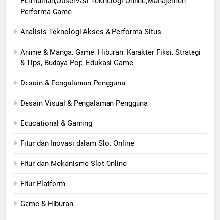
Permainan,Observasi Teknologi Online,Manajemen
Performa Game
Analisis Teknologi Akses & Performa Situs
Anime & Manga, Game, Hiburan, Karakter Fiksi, Strategi
& Tips, Budaya Pop, Edukasi Game
Desain & Pengalaman Pengguna
Desain Visual & Pengalaman Pengguna
Educational & Gaming
Fitur dan Inovasi dalam Slot Online
Fitur dan Mekanisme Slot Online
Fitur Platform
Game & Hiburan