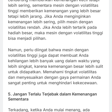
lebih sering, sementara mesin dengan volatilitas
tinggi memberikan kemenangan yang lebih besar
tetapi lebih jarang. Jika Anda menginginkan
kemenangan lebih sering, pilih mesin dengan
volatilitas rendah. Jika Anda lebih tertarik pada
hadiah besar, maka mesin dengan volatilitas tinggi
bisa menjadi pilihan.
Namun, perlu diingat bahwa mesin dengan
volatilitas tinggi juga dapat membuat Anda
kehilangan lebih banyak uang dalam waktu yang
lebih singkat, karena kemenangan besar lebih sulit
untuk didapatkan. Memahami tingkat volatilitas
dan menyesuaikan dengan gaya permainan Anda
sangat penting untuk menghindari kekecewaan.
5. Jangan Terlalu Terjebak dalam Kemenangan
Sementara
Terkadang, ketika Anda mulai menang, ada