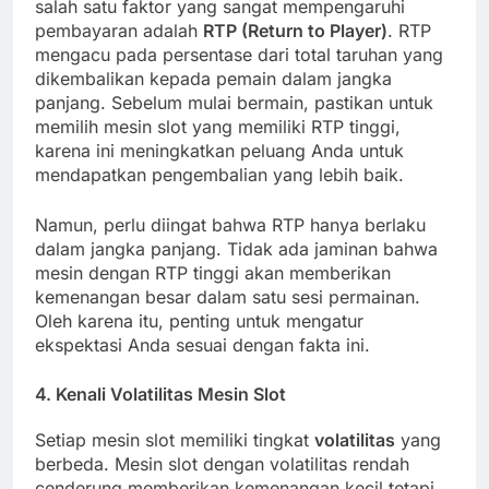
salah satu faktor yang sangat mempengaruhi
pembayaran adalah
RTP (Return to Player)
. RTP
mengacu pada persentase dari total taruhan yang
dikembalikan kepada pemain dalam jangka
panjang. Sebelum mulai bermain, pastikan untuk
memilih mesin slot yang memiliki RTP tinggi,
karena ini meningkatkan peluang Anda untuk
mendapatkan pengembalian yang lebih baik.
Namun, perlu diingat bahwa RTP hanya berlaku
dalam jangka panjang. Tidak ada jaminan bahwa
mesin dengan RTP tinggi akan memberikan
kemenangan besar dalam satu sesi permainan.
Oleh karena itu, penting untuk mengatur
ekspektasi Anda sesuai dengan fakta ini.
4. Kenali Volatilitas Mesin Slot
Setiap mesin slot memiliki tingkat
volatilitas
yang
berbeda. Mesin slot dengan volatilitas rendah
cenderung memberikan kemenangan kecil tetapi