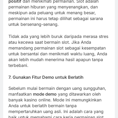
positif
dan menikmati permainan. Slot adalah
permainan hiburan yang menyenangkan, dan
meskipun ada peluang untuk menang besar,
permainan ini harus tetap dilihat sebagai sarana
untuk bersenang-senang.
Tidak ada yang lebih buruk daripada merasa stres
atau kecewa saat bermain slot. Jika Anda
memandang permainan slot sebagai kesempatan
untuk bersantai dan menikmati waktu luang, Anda
akan lebih mudah menerima hasil apapun tanpa
terbebani.
7. Gunakan Fitur Demo untuk Berlatih
Sebelum mulai bermain dengan uang sungguhan,
manfaatkan
mode demo
yang ditawarkan oleh
banyak kasino online. Mode ini memungkinkan
Anda untuk berlatih bermain tanpa
mempertaruhkan uang asli. Ini adalah cara yang
baik untuk memahami cara kerja permainan slot,