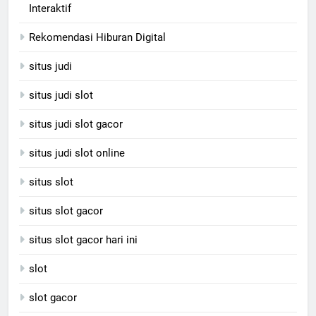
Interaktif
Rekomendasi Hiburan Digital
situs judi
situs judi slot
situs judi slot gacor
situs judi slot online
situs slot
situs slot gacor
situs slot gacor hari ini
slot
slot gacor