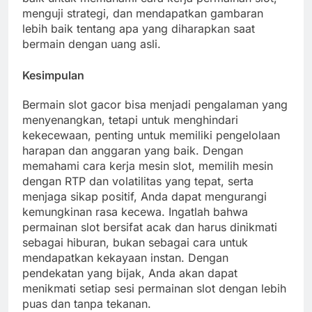
menguji strategi, dan mendapatkan gambaran
lebih baik tentang apa yang diharapkan saat
bermain dengan uang asli.
Kesimpulan
Bermain slot gacor bisa menjadi pengalaman yang
menyenangkan, tetapi untuk menghindari
kekecewaan, penting untuk memiliki pengelolaan
harapan dan anggaran yang baik. Dengan
memahami cara kerja mesin slot, memilih mesin
dengan RTP dan volatilitas yang tepat, serta
menjaga sikap positif, Anda dapat mengurangi
kemungkinan rasa kecewa. Ingatlah bahwa
permainan slot bersifat acak dan harus dinikmati
sebagai hiburan, bukan sebagai cara untuk
mendapatkan kekayaan instan. Dengan
pendekatan yang bijak, Anda akan dapat
menikmati setiap sesi permainan slot dengan lebih
puas dan tanpa tekanan.