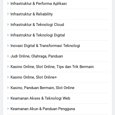
Infrastruktur & Performa Aplikasi
Infrastruktur & Reliability
Infrastruktur & Teknologi Cloud
Infrastruktur & Teknologi Digital
Inovasi Digital & Transformasi Teknologi
Judi Online, Olahraga, Panduan
Kasino Online, Slot Online, Tips dan Trik Bermain
Kasino Online, Slot Online+
Kasino, Panduan Bermain, Slot Online
Keamanan Akses & Teknologi Web
Keamanan Akun & Panduan Pengguna