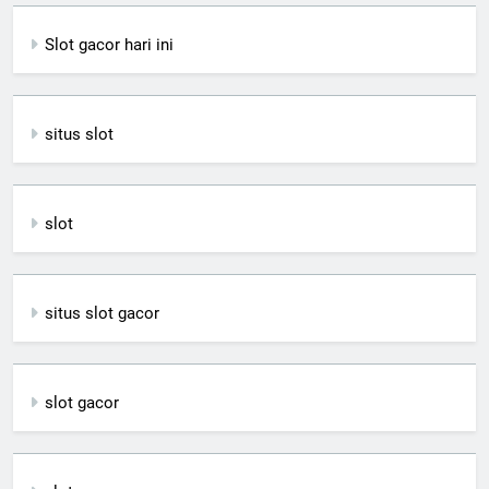
Slot gacor hari ini
situs slot
slot
situs slot gacor
slot gacor