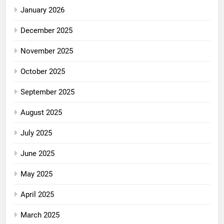
January 2026
December 2025
November 2025
October 2025
September 2025
August 2025
July 2025
June 2025
May 2025
April 2025
March 2025