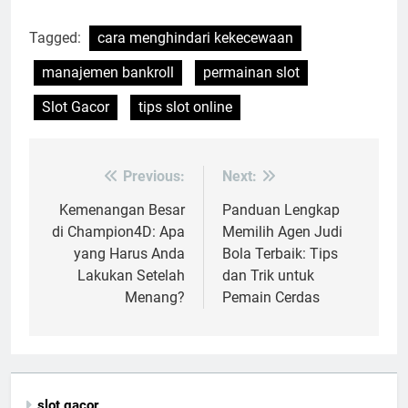
Tagged:
cara menghindari kekecewaan
manajemen bankroll
permainan slot
Slot Gacor
tips slot online
Previous:
Next:
Post
navigation
Kemenangan Besar
Panduan Lengkap
di Champion4D: Apa
Memilih Agen Judi
yang Harus Anda
Bola Terbaik: Tips
Lakukan Setelah
dan Trik untuk
Menang?
Pemain Cerdas
slot gacor