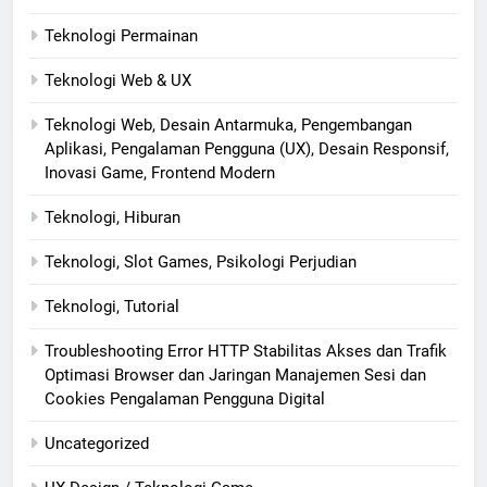
Teknologi Permainan
Teknologi Web & UX
Teknologi Web, Desain Antarmuka, Pengembangan
Aplikasi, Pengalaman Pengguna (UX), Desain Responsif,
Inovasi Game, Frontend Modern
Teknologi, Hiburan
Teknologi, Slot Games, Psikologi Perjudian
Teknologi, Tutorial
Troubleshooting Error HTTP Stabilitas Akses dan Trafik
Optimasi Browser dan Jaringan Manajemen Sesi dan
Cookies Pengalaman Pengguna Digital
Uncategorized