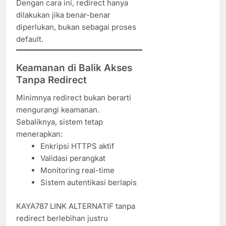
Dengan cara ini, redirect hanya
dilakukan jika benar-benar
diperlukan, bukan sebagai proses
default.
Keamanan di Balik Akses
Tanpa Redirect
Minimnya redirect bukan berarti
mengurangi keamanan.
Sebaliknya, sistem tetap
menerapkan:
Enkripsi HTTPS aktif
Validasi perangkat
Monitoring real-time
Sistem autentikasi berlapis
KAYA787 LINK ALTERNATIF tanpa
redirect berlebihan justru