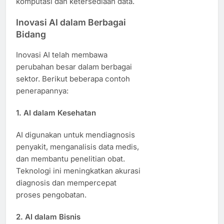
komputasi dan ketersediaan data.
Inovasi AI dalam Berbagai
Bidang
Inovasi AI telah membawa
perubahan besar dalam berbagai
sektor. Berikut beberapa contoh
penerapannya:
1. AI dalam Kesehatan
AI digunakan untuk mendiagnosis
penyakit, menganalisis data medis,
dan membantu penelitian obat.
Teknologi ini meningkatkan akurasi
diagnosis dan mempercepat
proses pengobatan.
2. AI dalam Bisnis