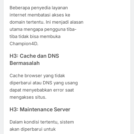
Beberapa penyedia layanan
internet membatasi akses ke
domain tertentu. Ini menjadi alasan
utama mengapa pengguna tiba-
tiba tidak bisa membuka
Champion4D.
H3: Cache dan DNS
Bermasalah
Cache browser yang tidak
diperbarui atau DNS yang usang
dapat menyebabkan error saat
mengakses situs.
H3: Maintenance Server
Dalam kondisi tertentu, sistem
akan diperbarui untuk