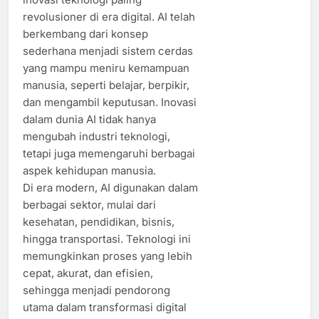
revolusioner di era digital. AI telah
berkembang dari konsep
sederhana menjadi sistem cerdas
yang mampu meniru kemampuan
manusia, seperti belajar, berpikir,
dan mengambil keputusan. Inovasi
dalam dunia AI tidak hanya
mengubah industri teknologi,
tetapi juga memengaruhi berbagai
aspek kehidupan manusia.
Di era modern, AI digunakan dalam
berbagai sektor, mulai dari
kesehatan, pendidikan, bisnis,
hingga transportasi. Teknologi ini
memungkinkan proses yang lebih
cepat, akurat, dan efisien,
sehingga menjadi pendorong
utama dalam transformasi digital