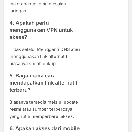
maintenance, atau masalah
jaringan.
4. Apakah perlu
menggunakan VPN untuk
akses?
Tidak selalu. Mengganti DNS atau
menggunakan link alternatif
biasanya sudah cukup.
5. Bagaimana cara
mendapatkan link alternatif
terbaru?
Biasanya tersedia melalui update
resmi atau sumber terpercaya
yang rutin memperbarui akses.
6. Apakah akses dari mobile