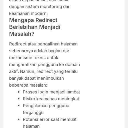
dengan sistem monitoring dan
keamanan modern.
Mengapa Redirect
Berlebihan Menjadi
Masalah?
Redirect atau pengalihan halaman
sebenarnya adalah bagian dari
mekanisme teknis untuk
mengarahkan pengguna ke domain
aktif. Namun, redirect yang terlalu
banyak dapat menimbulkan
beberapa masalah:
Proses login menjadi lambat
Risiko keamanan meningkat
Pengalaman pengguna
terganggu
Potensi error saat memuat
halaman