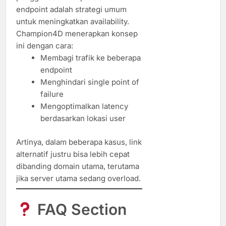
endpoint adalah strategi umum
untuk meningkatkan availability.
Champion4D menerapkan konsep
ini dengan cara:
Membagi trafik ke beberapa
endpoint
Menghindari single point of
failure
Mengoptimalkan latency
berdasarkan lokasi user
Artinya, dalam beberapa kasus, link
alternatif justru bisa lebih cepat
dibanding domain utama, terutama
jika server utama sedang overload.
FAQ Section