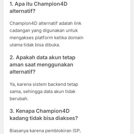
1. Apa itu Champion4D
alternatif?
Champion4D alternatif adalah link
cadangan yang digunakan untuk
mengakses platform ketika domain
utama tidak bisa dibuka.
2. Apakah data akun tetap
aman saat menggunakan
alternatif?
Ya, karena sistem backend tetap
sama, sehingga data akun tidak
berubah.
3. Kenapa Champion4D
kadang tidak bisa diakses?
Biasanya karena pemblokiran ISP,