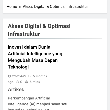
Home
Akses Digital & Optimasi Infrastruktur
Akses Digital & Optimasi
Infrastruktur
Inovasi dalam Dunia
Artificial Intelligence yang
Mengubah Masa Depan
Teknologi
29324a9
5 months
ago
0
6 mins
Artikel:
Perkembangan Artificial
Intelligence (AI) menjadi salah satu
inovasi teknologi paling