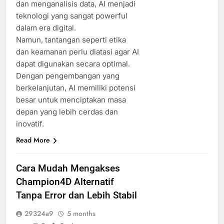
dan menganalisis data, AI menjadi
teknologi yang sangat powerful
dalam era digital.
Namun, tantangan seperti etika
dan keamanan perlu diatasi agar AI
dapat digunakan secara optimal.
Dengan pengembangan yang
berkelanjutan, AI memiliki potensi
besar untuk menciptakan masa
depan yang lebih cerdas dan
inovatif.
Read More
Cara Mudah Mengakses
Champion4D Alternatif
Tanpa Error dan Lebih Stabil
29324a9
5 months