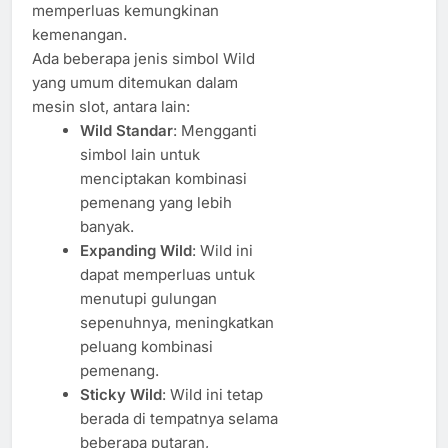
memperluas kemungkinan
kemenangan.
Ada beberapa jenis simbol Wild
yang umum ditemukan dalam
mesin slot, antara lain:
Wild Standar
: Mengganti
simbol lain untuk
menciptakan kombinasi
pemenang yang lebih
banyak.
Expanding Wild
: Wild ini
dapat memperluas untuk
menutupi gulungan
sepenuhnya, meningkatkan
peluang kombinasi
pemenang.
Sticky Wild
: Wild ini tetap
berada di tempatnya selama
beberapa putaran,