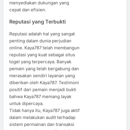
menyediakan dukungan yang
cepat dan efisien.
Reputasi yang Terbukti
Reputasi adalah hal yang sangat
penting dalam dunia perjudian
online. Kaya787 telah membangun
reputasi yang kuat sebagai situs
togel yang terpercaya. Banyak
pemain yang telah bergabung dan
merasakan sendiri layanan yang
diberikan oleh Kaya787. Testimoni
positif dari pemain menjadi bukti
bahwa Kaya787 memang layak
untuk dipercaya.
Tidak hanya itu, Kaya787 juga aktif
dalam melakukan audit terhadap
sistem permainan dan transaksi