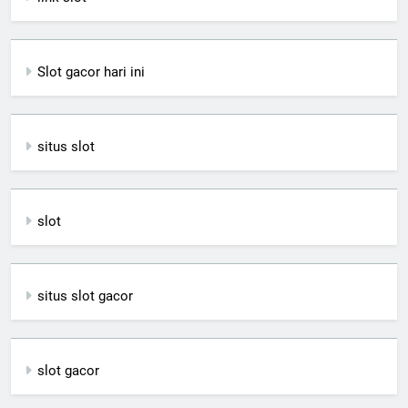
Slot gacor hari ini
situs slot
slot
situs slot gacor
slot gacor