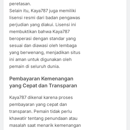
peretasan.
Selain itu, Kaya787 juga memiliki
lisensi resmi dari badan pengawas
perjudian yang diakui. Lisensi ini
membuktikan bahwa Kaya787
beroperasi dengan standar yang
sesuai dan diawasi oleh lembaga
yang berwenang, menjadikan situs
ini aman untuk digunakan oleh
pemain di seluruh dunia.
Pembayaran Kemenangan
yang Cepat dan Transparan
Kaya787 dikenal karena proses
pembayaran yang cepat dan
transparan. Pemain tidak perlu
khawatir tentang penundaan atau
masalah saat menarik kemenangan