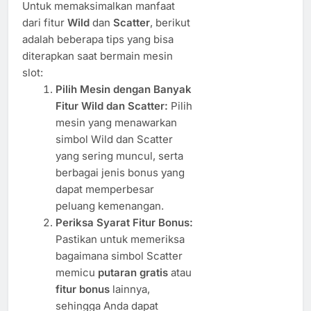
Untuk memaksimalkan manfaat
dari fitur
Wild
dan
Scatter
, berikut
adalah beberapa tips yang bisa
diterapkan saat bermain mesin
slot:
Pilih Mesin dengan Banyak
Fitur Wild dan Scatter:
Pilih
mesin yang menawarkan
simbol Wild dan Scatter
yang sering muncul, serta
berbagai jenis bonus yang
dapat memperbesar
peluang kemenangan.
Periksa Syarat Fitur Bonus:
Pastikan untuk memeriksa
bagaimana simbol Scatter
memicu
putaran gratis
atau
fitur bonus
lainnya,
sehingga Anda dapat