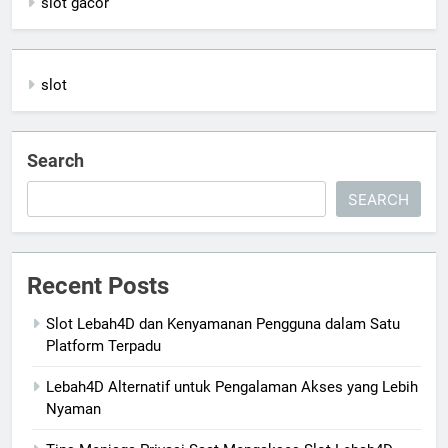
slot gacor
slot
Search
SEARCH
Recent Posts
Slot Lebah4D dan Kenyamanan Pengguna dalam Satu
Platform Terpadu
Lebah4D Alternatif untuk Pengalaman Akses yang Lebih
Nyaman