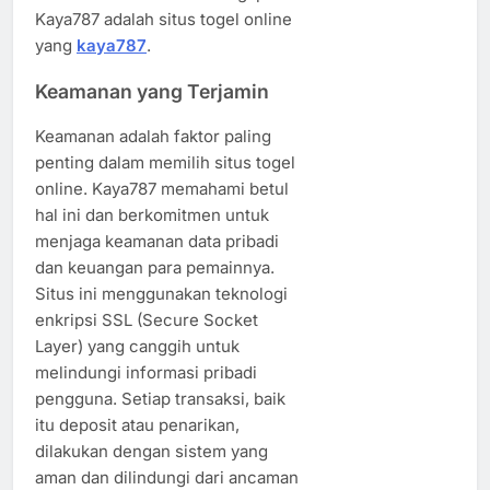
Kaya787 adalah situs togel online
yang
kaya787
.
Keamanan yang Terjamin
Keamanan adalah faktor paling
penting dalam memilih situs togel
online. Kaya787 memahami betul
hal ini dan berkomitmen untuk
menjaga keamanan data pribadi
dan keuangan para pemainnya.
Situs ini menggunakan teknologi
enkripsi SSL (Secure Socket
Layer) yang canggih untuk
melindungi informasi pribadi
pengguna. Setiap transaksi, baik
itu deposit atau penarikan,
dilakukan dengan sistem yang
aman dan dilindungi dari ancaman