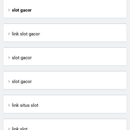
slot gacor
link slot gacor
slot gacor
slot gacor
link situs slot
link slot