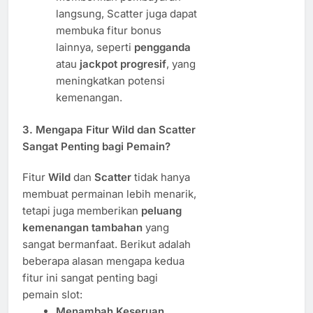
langsung, Scatter juga dapat
membuka fitur bonus
lainnya, seperti
pengganda
atau
jackpot progresif
, yang
meningkatkan potensi
kemenangan.
3.
Mengapa Fitur Wild dan Scatter
Sangat Penting bagi Pemain?
Fitur
Wild
dan
Scatter
tidak hanya
membuat permainan lebih menarik,
tetapi juga memberikan
peluang
kemenangan tambahan
yang
sangat bermanfaat. Berikut adalah
beberapa alasan mengapa kedua
fitur ini sangat penting bagi
pemain slot:
Menambah Keseruan