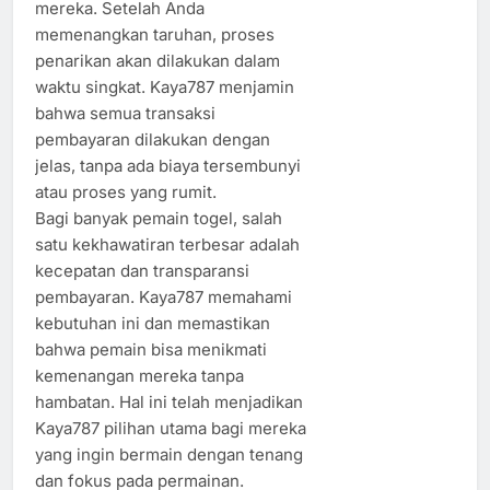
mereka. Setelah Anda
memenangkan taruhan, proses
penarikan akan dilakukan dalam
waktu singkat. Kaya787 menjamin
bahwa semua transaksi
pembayaran dilakukan dengan
jelas, tanpa ada biaya tersembunyi
atau proses yang rumit.
Bagi banyak pemain togel, salah
satu kekhawatiran terbesar adalah
kecepatan dan transparansi
pembayaran. Kaya787 memahami
kebutuhan ini dan memastikan
bahwa pemain bisa menikmati
kemenangan mereka tanpa
hambatan. Hal ini telah menjadikan
Kaya787 pilihan utama bagi mereka
yang ingin bermain dengan tenang
dan fokus pada permainan.