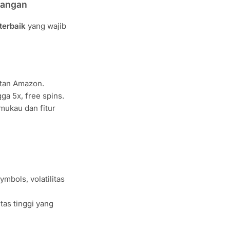
langan
terbaik
yang wajib
utan Amazon.
ga 5x, free spins.
ukau dan fitur
mbols, volatilitas
tas tinggi yang