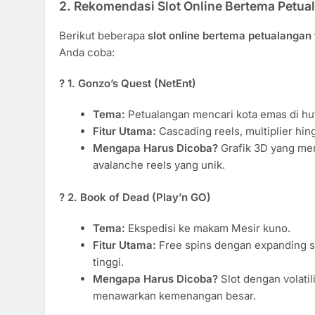
2. Rekomendasi Slot Online Bertema Petua
Berikut beberapa
slot online bertema petualangan 
Anda coba:
?
1. Gonzo’s Quest (NetEnt)
Tema:
Petualangan mencari kota emas di h
Fitur Utama:
Cascading reels, multiplier hing
Mengapa Harus Dicoba?
Grafik 3D yang mem
avalanche reels yang unik.
?
2. Book of Dead (Play’n GO)
Tema:
Ekspedisi ke makam Mesir kuno.
Fitur Utama:
Free spins dengan expanding sy
tinggi.
Mengapa Harus Dicoba?
Slot dengan volatili
menawarkan kemenangan besar.