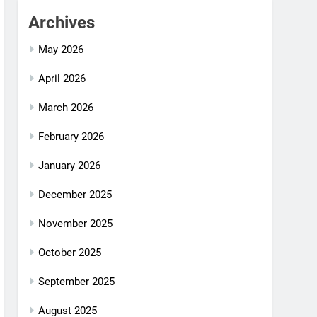
Archives
May 2026
April 2026
March 2026
February 2026
January 2026
December 2025
November 2025
October 2025
September 2025
August 2025