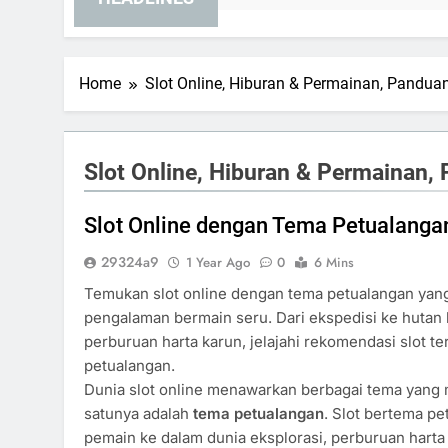
Home
Slot Online, Hiburan & Permainan, Pandu
Slot Online, Hiburan & Permainan
Slot Online dengan Tema Petualanga
29324a9
1 Year Ago
0
6 Mins
Temukan slot online dengan tema petualangan ya
pengalaman bermain seru. Dari ekspedisi ke hutan 
perburuan harta karun, jelajahi rekomendasi slot te
petualangan.
Dunia slot online menawarkan berbagai tema yang 
satunya adalah
tema petualangan
. Slot bertema 
pemain ke dalam dunia eksplorasi, perburuan harta