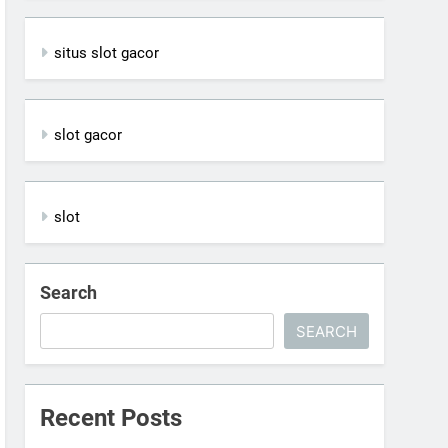
situs slot gacor
slot gacor
slot
Search
SEARCH
Recent Posts