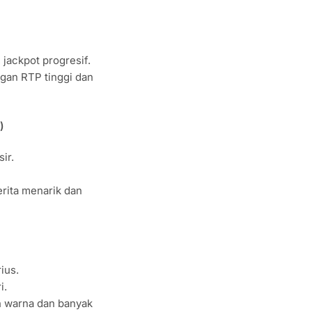
 jackpot progresif.
ngan RTP tinggi dan
)
ir.
erita menarik dan
ius.
i.
 warna dan banyak