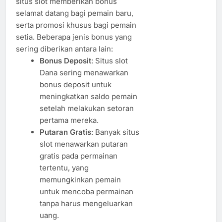
situs slot memberikan bonus
selamat datang bagi pemain baru,
serta promosi khusus bagi pemain
setia. Beberapa jenis bonus yang
sering diberikan antara lain:
Bonus Deposit
: Situs slot
Dana sering menawarkan
bonus deposit untuk
meningkatkan saldo pemain
setelah melakukan setoran
pertama mereka.
Putaran Gratis
: Banyak situs
slot menawarkan putaran
gratis pada permainan
tertentu, yang
memungkinkan pemain
untuk mencoba permainan
tanpa harus mengeluarkan
uang.