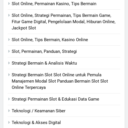
Slot Online, Permainan Kasino, Tips Bermain
Slot Online, Strategi Permainan, Tips Bermain Game,
Fitur Game Digital, Pengelolaan Modal, Hiburan Online,
Jackpot Slot
Slot Online, Tips Bermain, Kasino Online
Slot, Permainan, Panduan, Strategi
Strategi Bermain & Analisis Waktu
Strategi Bermain Slot Slot Online untuk Pemula
Manajemen Modal Slot Panduan Bermain Slot Slot
Online Terpercaya
Strategi Permainan Slot & Edukasi Data Game
Teknologi / Keamanan Siber
Teknologi & Akses Digital