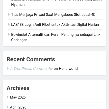
Nyaman
Tips Menjaga Privasi Saat Mengakses Slot Lebah4D
LAE138 Login Anti Ribet untuk Aktivitas Digital Harian
Edwinslot Alternatif dan Peran Pentingnya sebagai Link
Cadangan
Recent Comments
A WordPress Commenter
on
Hello world!
Archives
May 2026
April 2026