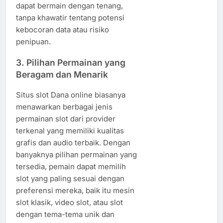
dapat bermain dengan tenang,
tanpa khawatir tentang potensi
kebocoran data atau risiko
penipuan.
3.
Pilihan Permainan yang
Beragam dan Menarik
Situs slot Dana online biasanya
menawarkan berbagai jenis
permainan slot dari provider
terkenal yang memiliki kualitas
grafis dan audio terbaik. Dengan
banyaknya pilihan permainan yang
tersedia, pemain dapat memilih
slot yang paling sesuai dengan
preferensi mereka, baik itu mesin
slot klasik, video slot, atau slot
dengan tema-tema unik dan