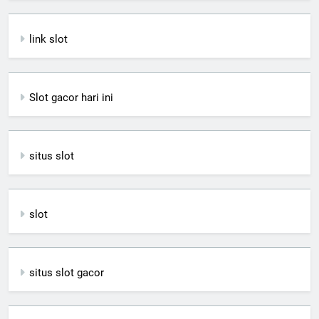
link slot
Slot gacor hari ini
situs slot
slot
situs slot gacor