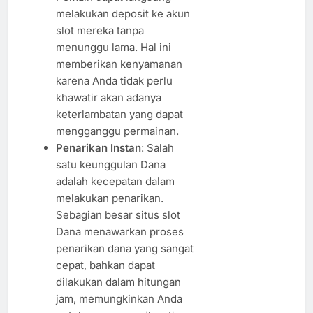
melakukan deposit ke akun
slot mereka tanpa
menunggu lama. Hal ini
memberikan kenyamanan
karena Anda tidak perlu
khawatir akan adanya
keterlambatan yang dapat
mengganggu permainan.
Penarikan Instan
: Salah
satu keunggulan Dana
adalah kecepatan dalam
melakukan penarikan.
Sebagian besar situs slot
Dana menawarkan proses
penarikan dana yang sangat
cepat, bahkan dapat
dilakukan dalam hitungan
jam, memungkinkan Anda