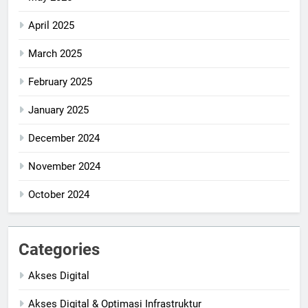
April 2025
March 2025
February 2025
January 2025
December 2024
November 2024
October 2024
Categories
Akses Digital
Akses Digital & Optimasi Infrastruktur