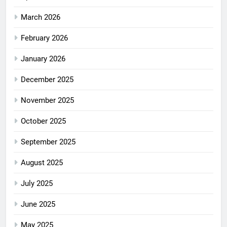
March 2026
February 2026
January 2026
December 2025
November 2025
October 2025
September 2025
August 2025
July 2025
June 2025
May 2025