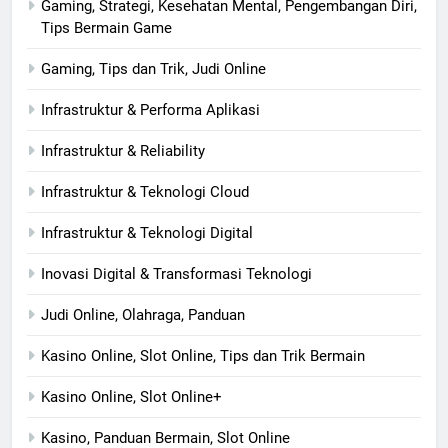
Gaming, Strategi, Kesehatan Mental, Pengembangan Diri,
Tips Bermain Game
Gaming, Tips dan Trik, Judi Online
Infrastruktur & Performa Aplikasi
Infrastruktur & Reliability
Infrastruktur & Teknologi Cloud
Infrastruktur & Teknologi Digital
Inovasi Digital & Transformasi Teknologi
Judi Online, Olahraga, Panduan
Kasino Online, Slot Online, Tips dan Trik Bermain
Kasino Online, Slot Online+
Kasino, Panduan Bermain, Slot Online