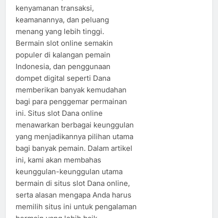
kenyamanan transaksi,
keamanannya, dan peluang
menang yang lebih tinggi.
Bermain slot online semakin
populer di kalangan pemain
Indonesia, dan penggunaan
dompet digital seperti Dana
memberikan banyak kemudahan
bagi para penggemar permainan
ini. Situs slot Dana online
menawarkan berbagai keunggulan
yang menjadikannya pilihan utama
bagi banyak pemain. Dalam artikel
ini, kami akan membahas
keunggulan-keunggulan utama
bermain di situs slot Dana online,
serta alasan mengapa Anda harus
memilih situs ini untuk pengalaman