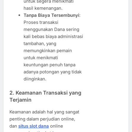
untuk segera menikmati
hasil kemenangan.
Tanpa Biaya Tersembunyi
:
Proses transaksi
menggunakan Dana sering
kali bebas biaya administrasi
tambahan, yang
memungkinkan pemain
untuk menikmati
keuntungan penuh tanpa
adanya potongan yang tidak
diinginkan.
2.
Keamanan Transaksi yang
Terjamin
Keamanan adalah hal yang sangat
penting dalam perjudian online,
dan
situs slot dana
online