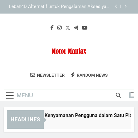
Skip
Tips Menjaga Privasi Saat Mengakses Slot
to
Lebah4D
content
LAE138 Login Anti Ribet untuk Aktivitas Digital
Harian
Slot Lebah4D dan Kenyamanan Pengguna dalam
Satu Platform Terpadu
Lebah4D Alternatif untuk Pengalaman Akses yang
Lebih Nyaman
Tips Menjaga Privasi Saat Mengakses Slot
Lebah4D
Motor Maniax
Bergabunglah Dengan Komunitas Pecinta
LAE138 Login Anti Ribet untuk Aktivitas Digital
NEWSLETTER
RANDOM NEWS
Harian
Motor Di Motor Maniax.
MENU
lot Lebah4D dan Kenyamanan Pengguna dalam Satu Platform 
HEADLINES
Months Ago