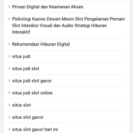
Privasi Digital dan Keamanan Akses
Psikologi Kasino Desain Mesin Slot Pengalaman Pemain
Slot Interaksi Visual dan Audio Strategi Hiburan
Interaktif
Rekomendasi Hiburan Digital
situs judi
situs judi slot
situs judi slot gacor
situs judi slot online
situs slot
situs slot gacor
situs slot gacor hari ini