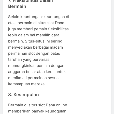
7.
Fleksibilitas dalam
Bermain
Selain keuntungan-keuntungan di
atas, bermain di situs slot Dana
juga memberi pemain fleksibilitas
lebih dalam hal memilih cara
bermain. Situs-situs ini sering
menyediakan berbagai macam
permainan slot dengan batas
taruhan yang bervariasi,
memungkinkan pemain dengan
anggaran besar atau kecil untuk
menikmati permainan sesuai
kemampuan mereka.
8.
Kesimpulan
Bermain di situs slot Dana online
memberikan banyak keunggulan