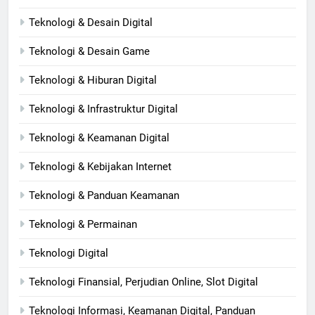
Teknologi & Desain Digital
Teknologi & Desain Game
Teknologi & Hiburan Digital
Teknologi & Infrastruktur Digital
Teknologi & Keamanan Digital
Teknologi & Kebijakan Internet
Teknologi & Panduan Keamanan
Teknologi & Permainan
Teknologi Digital
Teknologi Finansial, Perjudian Online, Slot Digital
Teknologi Informasi, Keamanan Digital, Panduan