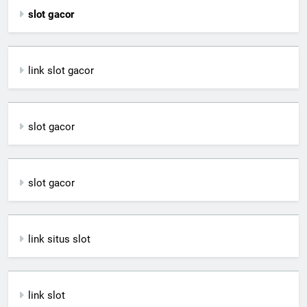
slot gacor
link slot gacor
slot gacor
slot gacor
link situs slot
link slot