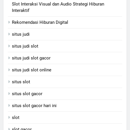
Slot Interaksi Visual dan Audio Strategi Hiburan
Interaktif
Rekomendasi Hiburan Digital
situs judi
situs judi slot
situs judi slot gacor
situs judi slot online
situs slot
situs slot gacor
situs slot gacor hari ini
slot
slot gacor