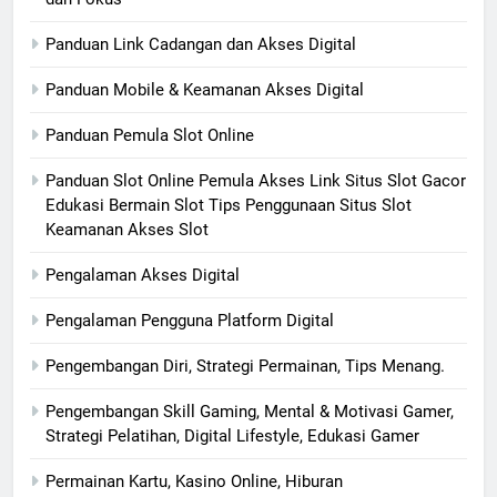
Panduan Link Cadangan dan Akses Digital
Panduan Mobile & Keamanan Akses Digital
Panduan Pemula Slot Online
Panduan Slot Online Pemula Akses Link Situs Slot Gacor
Edukasi Bermain Slot Tips Penggunaan Situs Slot
Keamanan Akses Slot
Pengalaman Akses Digital
Pengalaman Pengguna Platform Digital
Pengembangan Diri, Strategi Permainan, Tips Menang.
Pengembangan Skill Gaming, Mental & Motivasi Gamer,
Strategi Pelatihan, Digital Lifestyle, Edukasi Gamer
Permainan Kartu, Kasino Online, Hiburan