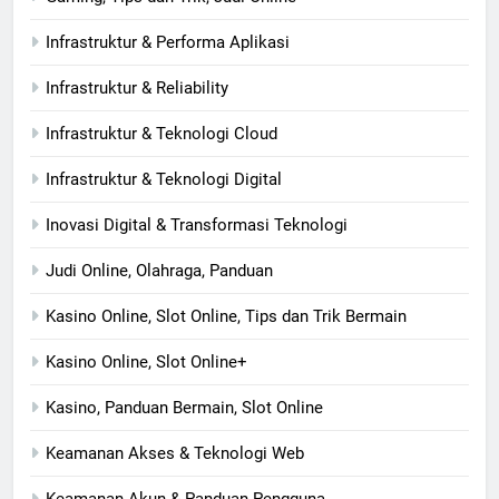
Infrastruktur & Performa Aplikasi
Infrastruktur & Reliability
Infrastruktur & Teknologi Cloud
Infrastruktur & Teknologi Digital
Inovasi Digital & Transformasi Teknologi
Judi Online, Olahraga, Panduan
Kasino Online, Slot Online, Tips dan Trik Bermain
Kasino Online, Slot Online+
Kasino, Panduan Bermain, Slot Online
Keamanan Akses & Teknologi Web