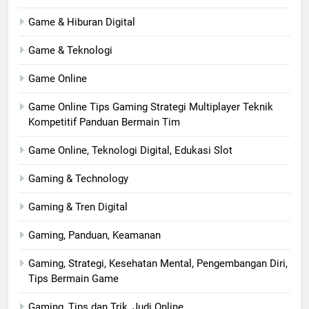
Game & Hiburan Digital
Game & Teknologi
Game Online
Game Online Tips Gaming Strategi Multiplayer Teknik
Kompetitif Panduan Bermain Tim
Game Online, Teknologi Digital, Edukasi Slot
Gaming & Technology
Gaming & Tren Digital
Gaming, Panduan, Keamanan
Gaming, Strategi, Kesehatan Mental, Pengembangan Diri,
Tips Bermain Game
Gaming, Tips dan Trik, Judi Online