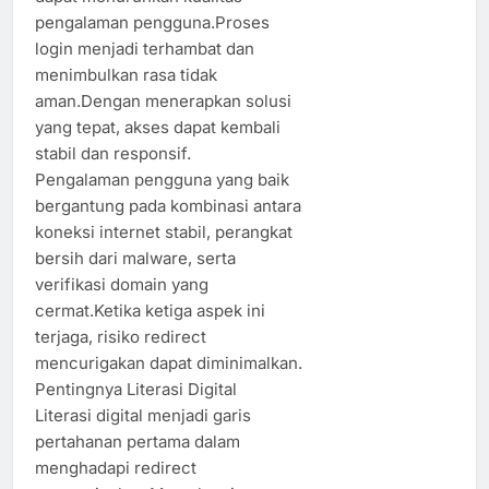
pengalaman pengguna.Proses
login menjadi terhambat dan
menimbulkan rasa tidak
aman.Dengan menerapkan solusi
yang tepat, akses dapat kembali
stabil dan responsif.
Pengalaman pengguna yang baik
bergantung pada kombinasi antara
koneksi internet stabil, perangkat
bersih dari malware, serta
verifikasi domain yang
cermat.Ketika ketiga aspek ini
terjaga, risiko redirect
mencurigakan dapat diminimalkan.
Pentingnya Literasi Digital
Literasi digital menjadi garis
pertahanan pertama dalam
menghadapi redirect