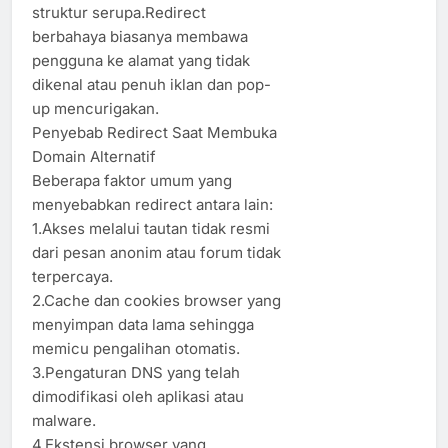
struktur serupa.Redirect
berbahaya biasanya membawa
pengguna ke alamat yang tidak
dikenal atau penuh iklan dan pop-
up mencurigakan.
Penyebab Redirect Saat Membuka
Domain Alternatif
Beberapa faktor umum yang
menyebabkan redirect antara lain:
1.Akses melalui tautan tidak resmi
dari pesan anonim atau forum tidak
terpercaya.
2.Cache dan cookies browser yang
menyimpan data lama sehingga
memicu pengalihan otomatis.
3.Pengaturan DNS yang telah
dimodifikasi oleh aplikasi atau
malware.
4.Ekstensi browser yang