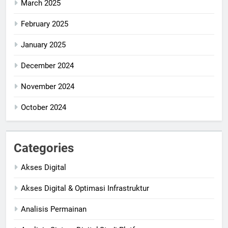
March 2025
February 2025
January 2025
December 2024
November 2024
October 2024
Categories
Akses Digital
Akses Digital & Optimasi Infrastruktur
Analisis Permainan