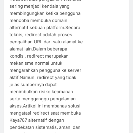
sering menjadi kendala yang
membingungkan ketika pengguna
mencoba membuka domain
alternatif sebuah platform.Secara
teknis, redirect adalah proses
pengalihan URL dari satu alamat ke
alamat lain.Dalam beberapa
kondisi, redirect merupakan
mekanisme normal untuk
mengarahkan pengguna ke server
aktif.Namun, redirect yang tidak
jelas sumbernya dapat
menimbulkan risiko keamanan
serta mengganggu pengalaman
akses.Artikel ini membahas solusi
mengatasi redirect saat membuka
Kaya787 alternatif dengan
pendekatan sistematis, aman, dan