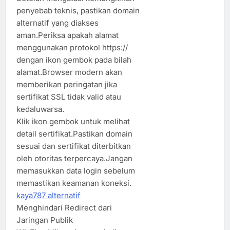
penyebab teknis, pastikan domain
alternatif yang diakses
aman.Periksa apakah alamat
menggunakan protokol https://
dengan ikon gembok pada bilah
alamat.Browser modern akan
memberikan peringatan jika
sertifikat SSL tidak valid atau
kedaluwarsa.
Klik ikon gembok untuk melihat
detail sertifikat.Pastikan domain
sesuai dan sertifikat diterbitkan
oleh otoritas terpercaya.Jangan
memasukkan data login sebelum
memastikan keamanan koneksi.
kaya787 alternatif
Menghindari Redirect dari
Jaringan Publik