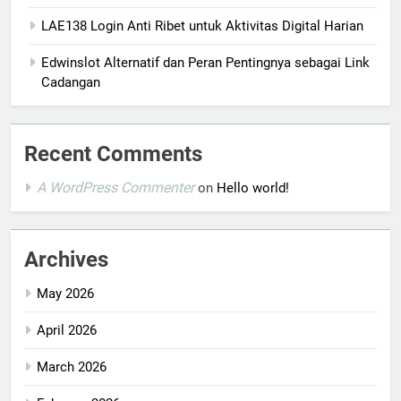
LAE138 Login Anti Ribet untuk Aktivitas Digital Harian
Edwinslot Alternatif dan Peran Pentingnya sebagai Link
Cadangan
Recent Comments
A WordPress Commenter
on
Hello world!
Archives
May 2026
April 2026
March 2026