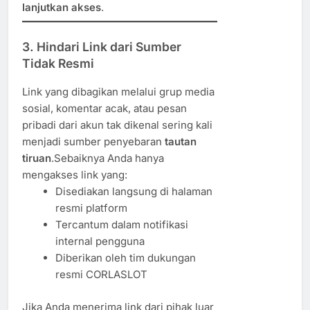
lanjutkan akses
.
3. Hindari Link dari Sumber
Tidak Resmi
Link yang dibagikan melalui grup media
sosial, komentar acak, atau pesan
pribadi dari akun tak dikenal sering kali
menjadi sumber penyebaran
tautan
tiruan
.Sebaiknya Anda hanya
mengakses link yang:
Disediakan langsung di halaman
resmi platform
Tercantum dalam notifikasi
internal pengguna
Diberikan oleh tim dukungan
resmi CORLASLOT
Jika Anda menerima link dari pihak luar