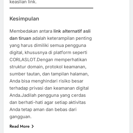
keaslian link.
Kesimpulan
Membedakan antara
link alternatif asli
dan tiruan
adalah keterampilan penting
yang harus dimiliki semua pengguna
digital, khususnya di platform seperti
CORLASLOT.Dengan memperhatikan
struktur domain, protokol keamanan,
sumber tautan, dan tampilan halaman,
Anda bisa menghindari risiko besar
terhadap privasi dan keamanan digital
Anda.Jadilah pengguna yang cerdas
dan berhati-hati agar setiap aktivitas
Anda tetap aman dan bebas dari
gangguan.
Read More