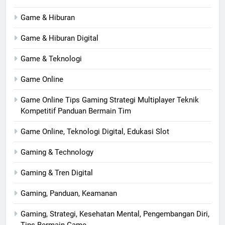
Game & Hiburan
Game & Hiburan Digital
Game & Teknologi
Game Online
Game Online Tips Gaming Strategi Multiplayer Teknik
Kompetitif Panduan Bermain Tim
Game Online, Teknologi Digital, Edukasi Slot
Gaming & Technology
Gaming & Tren Digital
Gaming, Panduan, Keamanan
Gaming, Strategi, Kesehatan Mental, Pengembangan Diri,
Tips Bermain Game