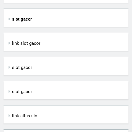
slot gacor
link slot gacor
slot gacor
slot gacor
link situs slot