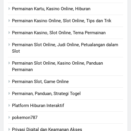
Permainan Kartu, Kasino Online, Hiburan
Permainan Kasino Online, Slot Online, Tips dan Trik
Permainan Kasino, Slot Online, Tema Permainan
Permainan Slot Online, Judi Online, Petualangan dalam
Slot
Permainan Slot Online, Kasino Online, Panduan
Permainan
Permainan Slot, Game Online
Permainan, Panduan, Strategi Togel
Platform Hiburan Interaktif
pokemon787
Privasi Digital dan Keamanan Akses