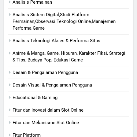
Analisis Permainan
Analisis Sistem Digital,Studi Platform
Permainan,Observasi Teknologi Online,Manajemen
Performa Game
Analisis Teknologi Akses & Performa Situs
Anime & Manga, Game, Hiburan, Karakter Fiksi, Strategi
& Tips, Budaya Pop, Edukasi Game
Desain & Pengalaman Pengguna
Desain Visual & Pengalaman Pengguna
Educational & Gaming
Fitur dan Inovasi dalam Slot Online
Fitur dan Mekanisme Slot Online
Fitur Platform