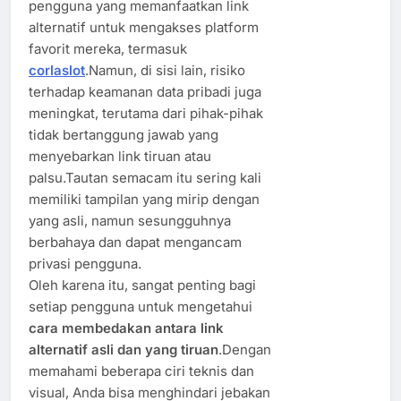
pengguna yang memanfaatkan link
alternatif untuk mengakses platform
favorit mereka, termasuk
corlaslot
.Namun, di sisi lain, risiko
terhadap keamanan data pribadi juga
meningkat, terutama dari pihak-pihak
tidak bertanggung jawab yang
menyebarkan link tiruan atau
palsu.Tautan semacam itu sering kali
memiliki tampilan yang mirip dengan
yang asli, namun sesungguhnya
berbahaya dan dapat mengancam
privasi pengguna.
Oleh karena itu, sangat penting bagi
setiap pengguna untuk mengetahui
cara membedakan antara link
alternatif asli dan yang tiruan
.Dengan
memahami beberapa ciri teknis dan
visual, Anda bisa menghindari jebakan