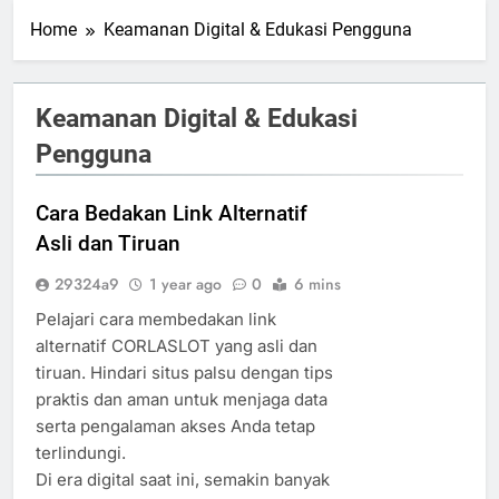
Home
Keamanan Digital & Edukasi Pengguna
Keamanan Digital & Edukasi
Pengguna
Cara Bedakan Link Alternatif
Asli dan Tiruan
29324a9
1 year ago
0
6 mins
Pelajari cara membedakan link
alternatif CORLASLOT yang asli dan
tiruan. Hindari situs palsu dengan tips
praktis dan aman untuk menjaga data
serta pengalaman akses Anda tetap
terlindungi.
Di era digital saat ini, semakin banyak