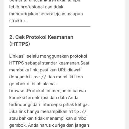
lebih profesional dan tidak
mencurigakan secara ejaan maupun
struktur.
2. Cek Protokol Keamanan
(HTTPS)
Link asli selalu menggunakan
protokol
HTTPS
sebagai standar keamanan.Saat
membuka link, pastikan URL diawali
dengan
dan memiliki ikon
https://
gembok di bilah alamat
browser.Protokol ini menjamin bahwa
koneksi terenkripsi dan data Anda
terlindungi dari intersepsi pihak ketiga.
Jika link hanya menampilkan
http://
atau bahkan tidak menampilkan simbol
gembok, Anda harus curiga dan
jangan