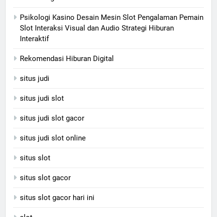
Psikologi Kasino Desain Mesin Slot Pengalaman Pemain
Slot Interaksi Visual dan Audio Strategi Hiburan
Interaktif
Rekomendasi Hiburan Digital
situs judi
situs judi slot
situs judi slot gacor
situs judi slot online
situs slot
situs slot gacor
situs slot gacor hari ini