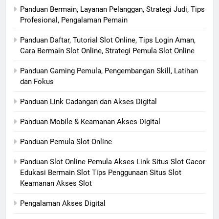
Panduan Bermain, Layanan Pelanggan, Strategi Judi, Tips
Profesional, Pengalaman Pemain
Panduan Daftar, Tutorial Slot Online, Tips Login Aman,
Cara Bermain Slot Online, Strategi Pemula Slot Online
Panduan Gaming Pemula, Pengembangan Skill, Latihan
dan Fokus
Panduan Link Cadangan dan Akses Digital
Panduan Mobile & Keamanan Akses Digital
Panduan Pemula Slot Online
Panduan Slot Online Pemula Akses Link Situs Slot Gacor
Edukasi Bermain Slot Tips Penggunaan Situs Slot
Keamanan Akses Slot
Pengalaman Akses Digital