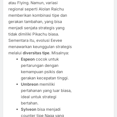
atau Flying. Namun, variasi
regional seperti Alolan Raichu
memberikan kombinasi tipe dan
gerakan tambahan, yang bisa
menjadi senjata strategis yang
tidak dimiliki Pikachu biasa.
Sementara itu, evolusi Eevee
menawarkan keunggulan strategis
melalui
diversitas tipe
. Misalnya:
Espeon
cocok untuk
pertarungan dengan
kemampuan psikis dan
gerakan kecepatan tinggi.
Umbreon
memiliki
pertahanan yang luar biasa,
ideal untuk strategi
bertahan.
Sylveon
bisa menjadi
counter tipe Naga yang