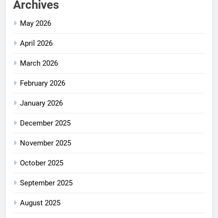
Archives
May 2026
April 2026
March 2026
February 2026
January 2026
December 2025
November 2025
October 2025
September 2025
August 2025