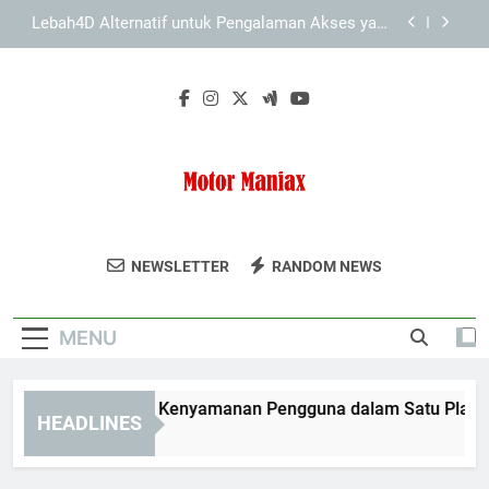
Skip
Tips Menjaga Privasi Saat Mengakses Slot
to
Lebah4D
content
LAE138 Login Anti Ribet untuk Aktivitas Digital
Harian
Slot Lebah4D dan Kenyamanan Pengguna dalam
Satu Platform Terpadu
Lebah4D Alternatif untuk Pengalaman Akses yang
Lebih Nyaman
Tips Menjaga Privasi Saat Mengakses Slot
Lebah4D
Motor Maniax
Bergabunglah Dengan Komunitas Pecinta
LAE138 Login Anti Ribet untuk Aktivitas Digital
NEWSLETTER
RANDOM NEWS
Harian
Motor Di Motor Maniax.
MENU
lot Lebah4D dan Kenyamanan Pengguna dalam Satu Platform
HEADLINES
Months Ago