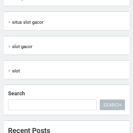
situs slot gacor
slot gacor
slot
Search
SEARCH
Recent Posts