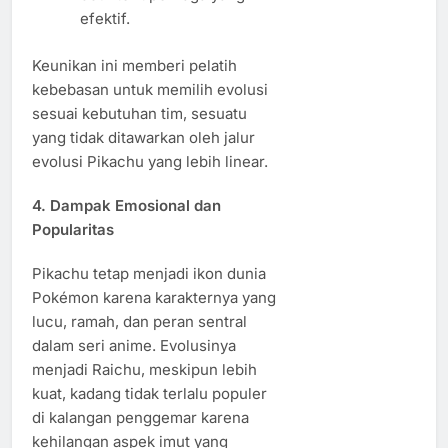
efektif.
Keunikan ini memberi pelatih
kebebasan untuk memilih evolusi
sesuai kebutuhan tim, sesuatu
yang tidak ditawarkan oleh jalur
evolusi Pikachu yang lebih linear.
4.
Dampak Emosional dan
Popularitas
Pikachu tetap menjadi ikon dunia
Pokémon karena karakternya yang
lucu, ramah, dan peran sentral
dalam seri anime. Evolusinya
menjadi Raichu, meskipun lebih
kuat, kadang tidak terlalu populer
di kalangan penggemar karena
kehilangan aspek imut yang