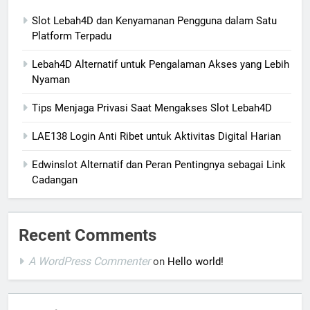
Slot Lebah4D dan Kenyamanan Pengguna dalam Satu
Platform Terpadu
Lebah4D Alternatif untuk Pengalaman Akses yang Lebih
Nyaman
Tips Menjaga Privasi Saat Mengakses Slot Lebah4D
LAE138 Login Anti Ribet untuk Aktivitas Digital Harian
Edwinslot Alternatif dan Peran Pentingnya sebagai Link
Cadangan
Recent Comments
A WordPress Commenter
on
Hello world!