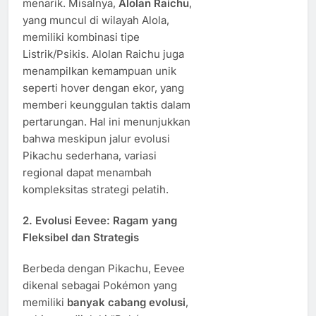
menarik. Misalnya,
Alolan Raichu
,
yang muncul di wilayah Alola,
memiliki kombinasi tipe
Listrik/Psikis. Alolan Raichu juga
menampilkan kemampuan unik
seperti hover dengan ekor, yang
memberi keunggulan taktis dalam
pertarungan. Hal ini menunjukkan
bahwa meskipun jalur evolusi
Pikachu sederhana, variasi
regional dapat menambah
kompleksitas strategi pelatih.
2.
Evolusi Eevee: Ragam yang
Fleksibel dan Strategis
Berbeda dengan Pikachu, Eevee
dikenal sebagai Pokémon yang
memiliki
banyak cabang evolusi
,