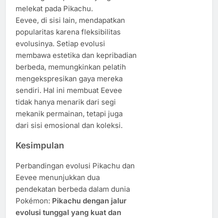
melekat pada Pikachu.
Eevee, di sisi lain, mendapatkan
popularitas karena fleksibilitas
evolusinya. Setiap evolusi
membawa estetika dan kepribadian
berbeda, memungkinkan pelatih
mengekspresikan gaya mereka
sendiri. Hal ini membuat Eevee
tidak hanya menarik dari segi
mekanik permainan, tetapi juga
dari sisi emosional dan koleksi.
Kesimpulan
Perbandingan evolusi Pikachu dan
Eevee menunjukkan dua
pendekatan berbeda dalam dunia
Pokémon:
Pikachu dengan jalur
evolusi tunggal yang kuat dan